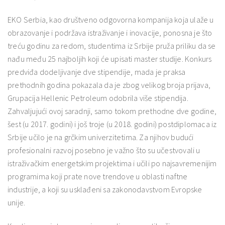
EKO Serbia, kao društveno odgovorna kompanija koja ulaže u
obrazovanje i podržava istraživanje i inovacije, ponosna je što
treću godinu za redom, studentima iz Srbije pruža priliku da se
nađu među 25 najboljih koji će upisati master studije. Konkurs
predviđa dodeljivanje dve stipendije, mada je praksa
prethodnih godina pokazala da je zbog velikog broja prijava,
Grupacija Hellenic Petroleum odobrila više stipendija.
Zahvaljujući ovoj saradnji, samo tokom prethodne dve godine,
šest (u 2017. godini) i još troje (u 2018. godini) postdiplomaca iz
Srbije učilo je na grčkim univerzitetima. Za njihov budući
profesionalni razvoj posebno je važno što su učestvovali u
istraživačkim energetskim projektima i učili po najsavremenijim
programima koji prate nove trendove u oblasti naftne
industrije, a koji su usklađeni sa zakonodavstvom Evropske
unije.