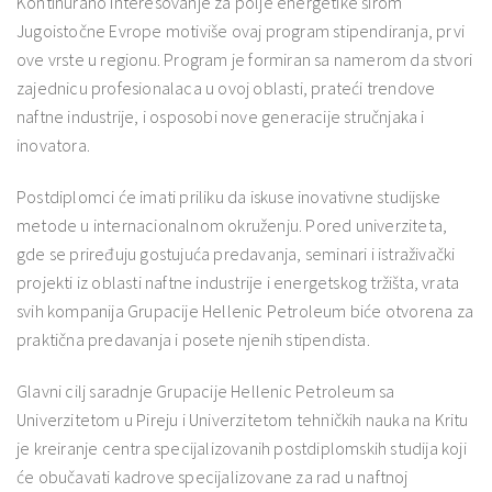
Kontinurano interesovanje za polje energetike širom
Jugoistočne Evrope motiviše ovaj program stipendiranja, prvi
ove vrste u regionu. Program je formiran sa namerom da stvori
zajednicu profesionalaca u ovoj oblasti, prateći trendove
naftne industrije, i osposobi nove generacije stručnjaka i
inovatora.
Postdiplomci će imati priliku da iskuse inovativne studijske
metode u internacionalnom okruženju. Pored univerziteta,
gde se priređuju gostujuća predavanja, seminari i istraživački
projekti iz oblasti naftne industrije i energetskog tržišta, vrata
svih kompanija Grupacije Hellenic Petroleum biće otvorena za
praktična predavanja i posete njenih stipendista.
Glavni cilj saradnje Grupacije Hellenic Petroleum sa
Univerzitetom u Pireju i Univerzitetom tehničkih nauka na Kritu
je kreiranje centra specijalizovanih postdiplomskih studija koji
će obučavati kadrove specijalizovane za rad u naftnoj