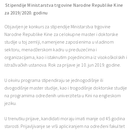
Stipendije Ministarstva trgovine Narodne Republike Kine
za 2019/2020. godinu
Objavljen je konkurs za stipendije Ministarstva trgovine
Narodne Republike Kine za celokupne master i doktorske
studije u toj zemlji, namenjene zaposlenima u vladinom
sektoru, menadžerskom kadru u preduzećima i
organizacijama, kao i istaknutim pojedincima iz visokoškolskih i
istraživačkih ustanova. Rok za prijave je 10. jun 2019. godine.
U okviru programa stipendiraju se jednogodišnje ili
dvogodišnje master studije, kao i trogodišnje doktorske studije
na programima određenih univerziteta u Kini na engleskom
jeziku.
U trenutku prijave, kandidati moraju imati manje od 45 godina
starosti. Prijavljivanje se vrši apliciranjem na određeni fakultet