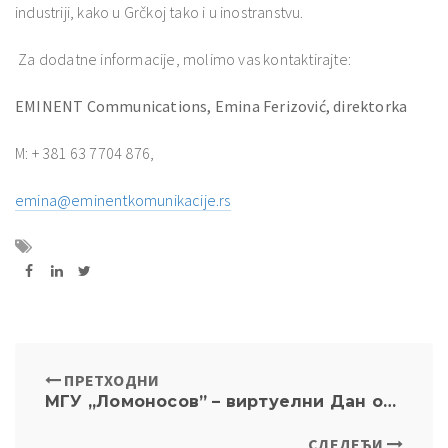
industriji, kako u Grčkoj tako i u inostranstvu.
Za dodatne informacije, molimo vas kontaktirajte:
EMINENT Communications, Emina Ferizović, direktorka
M: + 381 63 7704 876,
emina@eminentkomunikacije.rs
ПРЕТХОДНИ
МГУ ,,Ломоносов” – виртуелни Дан отворених врата за стране студент
СЛЕДЕЋИ