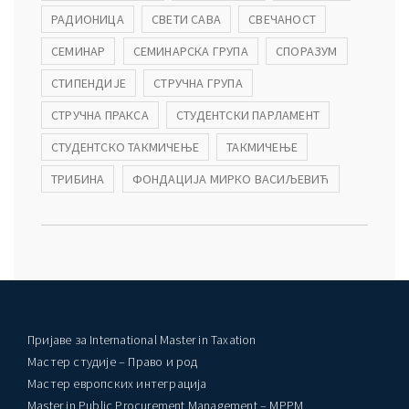
РАДИОНИЦА
СВЕТИ САВА
СВЕЧАНОСТ
ађеност Пословања” – Догађаји
СЕМИНАР
СЕМИНАРСКА ГРУПА
СПОРАЗУМ
СТИПЕНДИЈЕ
СТРУЧНА ГРУПА
СТРУЧНА ПРАКСА
СТУДЕНТСКИ ПАРЛАМЕНТ
СТУДЕНТСКО ТАКМИЧЕЊЕ
ТАКМИЧЕЊЕ
ТРИБИНА
ФОНДАЦИЈА МИРКО ВАСИЉЕВИЋ
Пријаве за International Master in Taxation
Мастер студије – Право и род
Мастер европских интеграција
Master in Public Procurement Management – MPPM