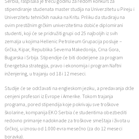
Serbia, raspisala je treću godinu za redom konkurs za
stipendiranje studenata master studija na Univerzitetu u Pireju i
Univerzitetu tehničkih nauka na Kritu. Priliku da studiraju na
ovim prestižnim grčkim univerzitetima dobiće diplomirani
studenti, koji će se pridružiti grupi od 25 najboljih iz svih
zemalja u kojima Hellenic Petroleum Grupacija posluje –
Grčka, Kipar, Republika Severna Makedonija, Crna Gora,
Bugarska i Srbija. Stipendije će biti dodeljene za program
Energetska strategija, pravo i ekonomija i program Naftni
inženjering, u trajanju od 18 i 12 meseci.
Studije će se održavati na engleskom jeziku, a predavanja drže
cenjeni profesori iz Evrope i Amerike. Tokom trajanja
programa, pored stipendija koje pokrivaju sve troškove
školarine, kompanija EKO Serbia će studentima obezbediti
redovno primanje nadoknade za troškove smeštaja i života u
Grčkoj, u iznosu od 1.000 evra mesečno (za do 12 meseci
boravka).