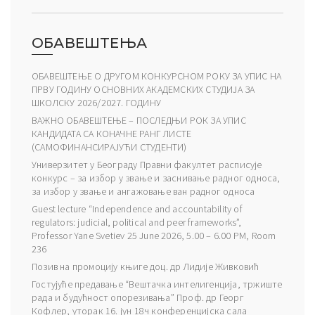
ОБАВЕШТЕЊА
ОБАВЕШТЕЊЕ О ДРУГОМ КОНКУРСНОМ РОКУ ЗА УПИС НА
ПРВУ ГОДИНУ ОСНОВНИХ АКАДЕМСКИХ СТУДИЈА ЗА
ШКОЛСКУ 2026/2027. ГОДИНУ
ВАЖНО ОБАВЕШТЕЊЕ – ПОСЛЕДЊИ РОК ЗА УПИС
КАНДИДАТА СА КОНАЧНЕ РАНГ ЛИСТЕ
(САМОФИНАНСИРАЈУЋИ СТУДЕНТИ)
Универзитет у Београду Правни факултет расписује
конкурс – за избор у звање и заснивање радног односа,
за избор у звање и ангажовање ван радног односа
Guest lecture “Independence and accountability of
regulators: judicial, political and peer frameworks”,
Professor Yane Svetiev 25 June 2026, 5.00 – 6.00 PM, Room
236
Позив на промоцију књиге доц. др Лидије Живковић
Гостујуће предавање “Вештачка интелигенција, тржиште
рада и будућност опорезивања” Проф. др Георг
Кофлер, уторак 16. јун 18ч конференцијска сала