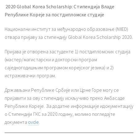
2020 Global Korea Scholarship: Стипендија Владе
Републике Кореје за постдипломске студије
Национални институт за међународно образовање (NIIED)
отвара пријаву за стипендију Global Korea Scholarship 2020.
Пријава је отворена застуденте 1) постдипломских студија
(мастер/магистарски и докторски програм
саједногодишњим програмом корејског језика) и 2)
истраживачки програм.
Држављани Републике Србије или Црне Горе могу се
пријавити за ову стипендију искључиво преко Амбасаде
Републике Кореје. За додатне информације идокументацију
о Стипендији ГКС за 2020.годину, молимо погледајте
документа
ovde
.