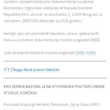
a potom i slanjem konkursne dokumentacije na adresu:
Ekonomsko i trgovinsko odeljenje Ambasade Narodne
Republike Kine, ulica dr Jovana Danića 1, 11000 Beograd, sa
naznakom „MOFCOM stipendije za 2019. godinu.”
Detaljni opis svih ponuđenih fakulteta, uslova, aplikacionih
linkova i potrebne dokumentacije možete pogledati
OVDE
Liste dostupnih fakulteta možete pogledati
OVDE
i
OVDE
.
ITT Čikago-Kent pravni fakultet
EKO SERBIA NASTAVLJA DA STIPENDIRA POSTDIPLOMSKE
STUDIJE U GRČKOJ
Poslovna Grupacija Hellenic Petroleum, čija je članica EKO