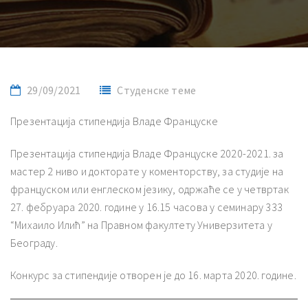
29/09/2021
Студенске теме
Презентација стипендија Владе Француске
Презентација стипендија Владе Француске 2020-2021. за
мастер 2 ниво и докторате у коменторству, за студије на
француском или енглеском језику, одржаће се у четвртак
27. фебруара 2020. године у 16.15 часова у семинару 333
“Михаило Илић” на Правном факултету Универзитета у
Београду.
Конкурс за стипендије отворен је до 16. марта 2020. године.