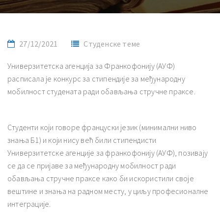
27/12/2021
Студенске теме
Универзитетска агенција за Франкофонију (АУФ)
расписала је конкурс за стипендије за међународну
мобилност студената ради обављања стручне праксе.
Студенти који говоре француски језик (минимални ниво
знања Б1) и који нису већ били стипендисти
Универзитетске агенције за франкофонију (АУФ), позивају
се да се пријаве за међународну мобилност ради
обављања стручне праксе како би искористили своје
вештине и знања на радном месту, у циљу професионалне
интеграције.