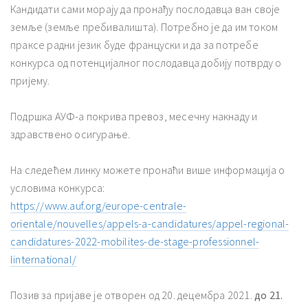
Кандидати сами морају да пронађу послодавца ван своје
земље (земље пребивалишта). Потребно је да им током
праксе радни језик буде француски и да за потребе
конкурса од потенцијалног послодавца добију потврду о
пријему.
Подршка АУФ-а покрива превоз, месечну накнаду и
здравствено осигурање.
На следећем линку можете пронаћи више информација о
условима конкурса:
https://www.auf.org/europe-centrale-
orientale/nouvelles/appels-a-candidatures/appel-regional-
candidatures-2022-mobilites-de-stage-professionnel-
linternational/
Позив за пријаве је отворен од 20. децембра 2021.
до 21.