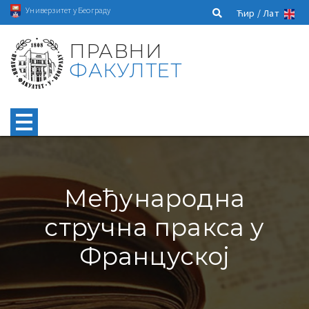
Универзитет у Београду
Ћир /
Лат
ПРАВНИ
ФАКУЛТЕТ
Међународна
стручна пракса у
Француској