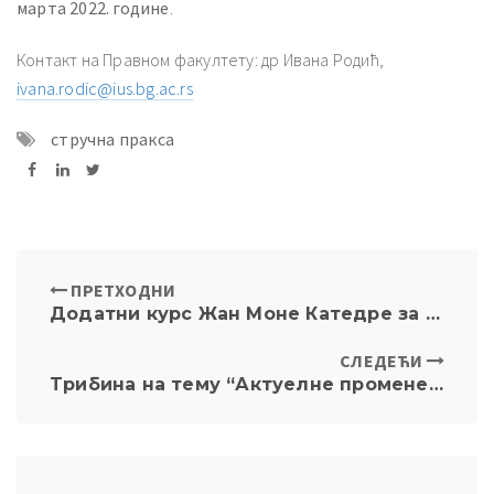
марта 2022. године
.
Контакт на Правном факултету: др Ивана Родић,
ivana.rodic@ius.bg.ac.rs
стручна пракса
ПРЕТХОДНИ
Додатни курс Жан Моне Катедре за европско еколошко право: Промене у управном праву и еколошки acquis
СЛЕДЕЋИ
Tрибинa на тему “Актуелне промене Устава у Републици Србији” – Онлајн, 12.1.2022. са почетком у 14č