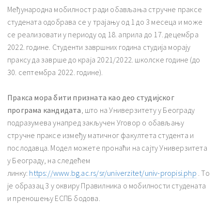
Међународна мобилност ради обављања стручне праксе
студената одобрава се у трајању од 1 до 3 месеца и може
се реализовати у периоду од 18. априла до 17. децембра
2022. године. Студенти завршних година студија морају
праксу да заврше до краја 2021/2022. школске године (до
30. септембра 2022. године).
Пракса мора бити призната као део студијског
програма кандидата
, што на Универзитету у Београду
подразумева унапред закључен Уговор о обављању
стручне праксе између матичног факултета студента и
послодавца. Модел можете пронаћи на сајту Универзитета
у Београду, на следећем
линку:
https://www.bg.ac.rs/sr/univerzitet/univ-propisi.php
. То
је образац 3 у оквиру Правилника о мобилности студената
и преношењу ЕСПБ бодова.