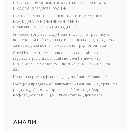
ПРВУ ГОДИНУ ОСНОВНИХ АКАДЕМСКИХ СТУДИЈА ЗА
ШКОЛСКУ 2026/2027. ГОДИНУ
ВАЖНО ОБАВЕШТЕЊЕ – ПОСЛЕДЊИ РОК ЗА УПИС
КАНДИДАТА СА КОНАЧНЕ РАНГ ЛИСТЕ
(САМОФИНАНСИРАЈУЋИ СТУДЕНТИ)
Универзитет у Београду Правни факултет расписује
конкурс – за избор у звање и заснивање радног односа,
за избор у звање и ангажовање ван радног односа
Guest lecture “Independence and accountability of
regulators: judicial, political and peer frameworks”,
Professor Yane Svetiev 25 June 2026, 5.00 – 6.00 PM, Room
236
Позив на промоцију књиге доц. др Лидије Живковић
Гостујуће предавање “Вештачка интелигенција, тржиште
рада и будућност опорезивања” Проф. др Георг
Кофлер, уторак 16. јун 18ч конференцијска сала
АНАЛИ