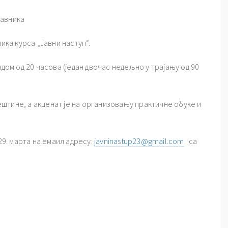
равника
ика курса „Јавни наступ“.
ндом од 20 часова (један двочас недељно у трајању од 90
штине, а акценат је на организовању практичне обуке и
29. марта на емаил адресу:
javninastup23@gmail.com
сa