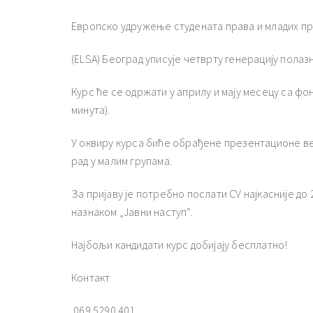
Европско удружење студената права и младих п
(ELSA) Београд уписује четврту генерацију полазн
Курс ће се одржати у априлу и мају месецу са фо
минута).
У оквиру курса биће обрађене презентационе ве
рад у малим групама.
За пријаву је потребно послати CV најкасније до 
назнаком „Јавни наступ“.
Најбољи кандидати курс добијају бесплатно!
Контакт
069 5290 401