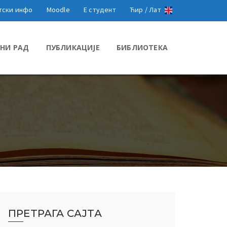
тски инфо
Moodle
Е студент
Ћир /
Лат
НИ РАД
ПУБЛИКАЦИЈЕ
БИБЛИОТЕКА
ПРЕТРАГА САЈТА