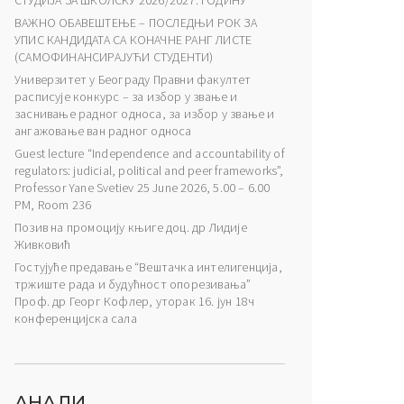
СТУДИЈА ЗА ШКОЛСКУ 2026/2027. ГОДИНУ
ВАЖНО ОБАВЕШТЕЊЕ – ПОСЛЕДЊИ РОК ЗА
УПИС КАНДИДАТА СА КОНАЧНЕ РАНГ ЛИСТЕ
(САМОФИНАНСИРАЈУЋИ СТУДЕНТИ)
Универзитет у Београду Правни факултет
расписује конкурс – за избор у звање и
заснивање радног односа, за избор у звање и
ангажовање ван радног односа
Guest lecture “Independence and accountability of
regulators: judicial, political and peer frameworks”,
Professor Yane Svetiev 25 June 2026, 5.00 – 6.00
PM, Room 236
Позив на промоцију књиге доц. др Лидије
Живковић
Гостујуће предавање “Вештачка интелигенција,
тржиште рада и будућност опорезивања”
Проф. др Георг Кофлер, уторак 16. јун 18ч
конференцијска сала
АНАЛИ