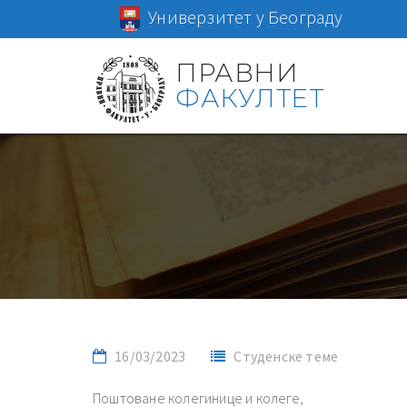
Универзитет у Београду
ПРАВНИ
ФАКУЛТЕТ
16/03/2023
Студенске теме
Поштоване колегинице и колеге,