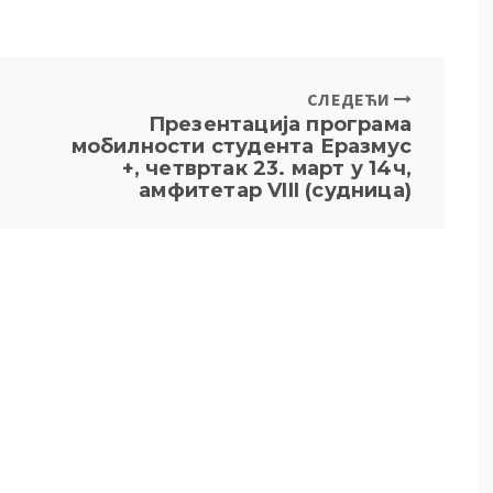
СЛЕДЕЋИ
Презентација програма
мобилности студента Еразмус
+, четвртак 23. март у 14ч,
амфитетар VIII (судница)