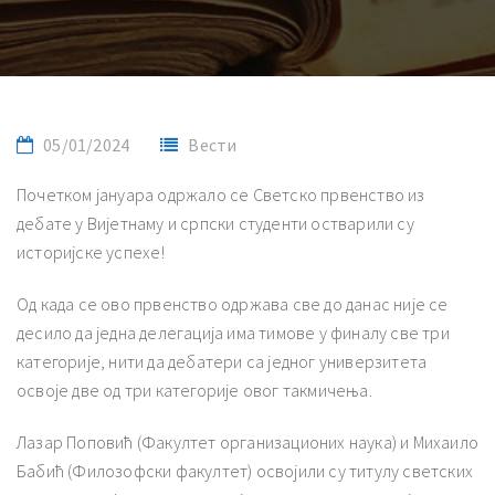
05/01/2024
Вести
Почетком јануара одржало се Светско првенство из
дебате у Вијетнаму и српски студенти остварили су
историјске успехе!
Од када се ово првенство одржава све до данас није се
десило да једна делегација има тимове у финалу све три
категорије, нити да дебатери са једног универзитета
освоје две од три категорије овог такмичења.
Лазар Поповић (Факултет организационих наука) и Михаило
Бабић (Филозофски факултет) освојили су титулу светских