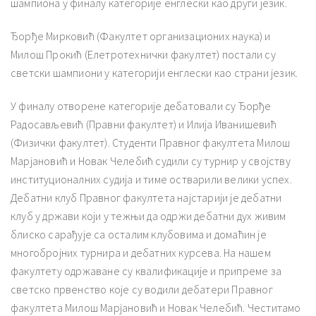
шампиона у финалу категорије енглески као други језик.
Ђорђе Мирковић (Факултет организационих наука) и
Милош Прокић (Елетротехнички факултет) постали су
светски шампиони у категорији енглески као страни језик.
У финалу отворене категорије дебатовали су Ђорђе
Радосављевић (Правни факултет) и Илија Иванишевић
(Физички факултет). Студенти Правног факултета Милош
Марјановић и Новак Челебић судили су турнир у својству
институционалних судија и тиме остварили велики успех.
Дебатни клуб Правног факултета најстарији је дебатни
клуб у држави који у тежњи да одржи дебатни дух живим
блиско сарађује са осталим клубовима и домаћин је
многобројних турнира и дебатних курсева. На нашем
факултету одржаване су квалификације и припреме за
светско првенство које су водили дебатери Правног
факултета Милош Марјановић и Новак Челебић. Честитамо