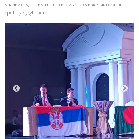
младим студентима на великом успеху и желимо им још
среће у будућности!