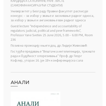
КАНДИДАТА СА КОНАЧНЕ РАНГ ЛИСТЕ
(САМОФИНАНСИРАЈУЋИ СТУДЕНТИ)
Универзитет у Београду Правни факултет расписује
конкурс – за избор у звање и заснивање радног односа,
за избор у звање и ангажовање ван радног односа
Guest lecture “Independence and accountability of
regulators: judicial, political and peer frameworks”,
Professor Yane Svetiev 25 June 2026, 5.00 – 6.00 PM, Room
236
Позив на промоцију књиге доц. др Лидије Живковић
Гостујуће предавање “Вештачка интелигенција, тржиште
рада и будућност опорезивања” Проф. др Георг
Кофлер, уторак 16. јун 18ч конференцијска сала
АНАЛИ