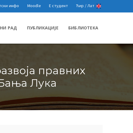
тски инфо
Moodle
Е студент
Ћир /
Лат
НИ РАД
ПУБЛИКАЦИЈЕ
БИБЛИОТЕКА
развоја правних
, Бања Лука