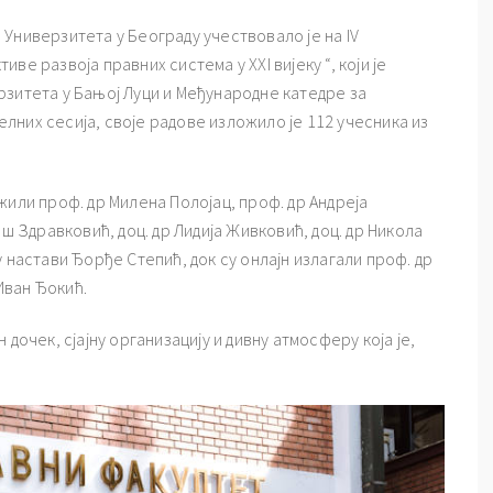
Универзитета у Београду учествовало је на IV
е развоја правних система у XXI вијеку “, који је
рзитета у Бањој Луци и Међународне катедре за
лелних сесија, своје радове изложило је 112 учесника из
жили проф. др Милена Полојац, проф. др Андреја
ош Здравковић, доц. др Лидија Живковић, доц. др Никола
 настави Ђорђе Степић, док су онлајн излагали проф. др
 Иван Ђокић.
дочек, сјајну организацију и дивну атмосферу која је,