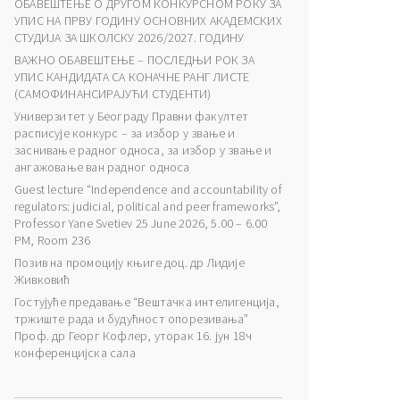
ОБАВЕШТЕЊЕ О ДРУГОМ КОНКУРСНОМ РОКУ ЗА
УПИС НА ПРВУ ГОДИНУ ОСНОВНИХ АКАДЕМСКИХ
СТУДИЈА ЗА ШКОЛСКУ 2026/2027. ГОДИНУ
ВАЖНО ОБАВЕШТЕЊЕ – ПОСЛЕДЊИ РОК ЗА
УПИС КАНДИДАТА СА КОНАЧНЕ РАНГ ЛИСТЕ
(САМОФИНАНСИРАЈУЋИ СТУДЕНТИ)
Универзитет у Београду Правни факултет
расписује конкурс – за избор у звање и
заснивање радног односа, за избор у звање и
ангажовање ван радног односа
Guest lecture “Independence and accountability of
regulators: judicial, political and peer frameworks”,
Professor Yane Svetiev 25 June 2026, 5.00 – 6.00
PM, Room 236
Позив на промоцију књиге доц. др Лидије
Живковић
Гостујуће предавање “Вештачка интелигенција,
тржиште рада и будућност опорезивања”
Проф. др Георг Кофлер, уторак 16. јун 18ч
конференцијска сала