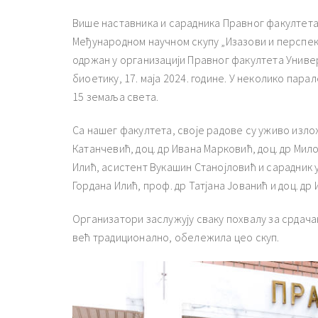
Више наставника и сарадника Правног факултета 
Међународном научном скупу „Изазови и перспектив
одржан у организацији Правног факултета Униве
биоетику, 17. маја 2024. године. У неколико пара
15 земаља света.
Са нашег факултета, своје радове су уживо изло
Катанчевић, доц. др Ивана Марковић, доц. др Мил
Илић, асистент Вукашин Станојловић и сарадник у
Гордана Илић, проф. др Татјана Јованић и доц. др
Организатори заслужују сваку похвалу за срдачан 
већ традиционално, обележила цео скуп.