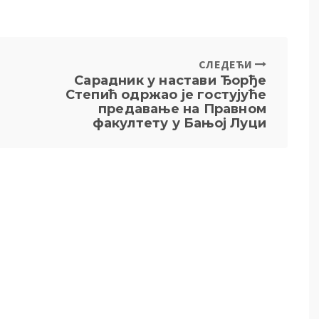
СЛЕДЕЋИ
Сарадник у настави Ђорђе
Степић одржао је гостујуће
предавање на Правном
факултету у Бањој Луци