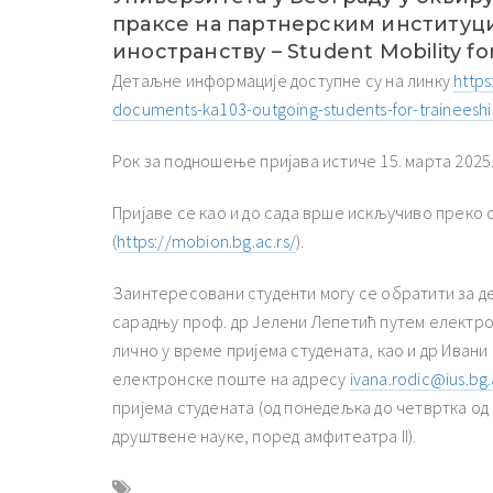
праксе на партнерским институци
иностранству – Student Mobility for
Детаљне информације доступне су на линку
http
documents-ka103-outgoing-students-for-traineeshi
Рок за подношење пријава истиче 15. марта 2025.
Пријаве се као и до сада врше искључиво преко
(
https://mobion.bg.ac.rs/
).
Заинтересовани студенти могу се обратити за д
сарадњу проф. др Јелени Лепетић путем електр
лично у време пријема студената, као и др Ивани
електронске поште на адресу
ivana.rodic@ius.bg.
пријема студената (од понедељка до четвртка од 
друштвене науке, поред амфитеатра II).