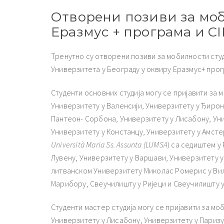
Отворени позиви за моб
Еразмус + програма и C
Тренутно су отворени позиви за мобилности студ
Универзитета у Београду у оквиру Еразмус+ прог
Студенти основних студија могу се пријавити за
Универзитету у Валенсији, Универзитету у Ђирон
Пантеон- Сорбона, Универзитету у Лисабону, Уни
Универзитету у Констанцу, Универзитету у Амсте
Universit
à
Maria
Ss
.
Assunta
(
LUMSA
) са седиштем у
Лувену, Универзитету у Варшави, Универзитету у
литванском Универзитету Миколас Ромерис у Ви
Марибору, Свеучилишту у Ријеци и Свеучилишту у
Студенти мастер студија могу се пријавити за мо
Универзитету у Лисабону, Универзитету у Паризу