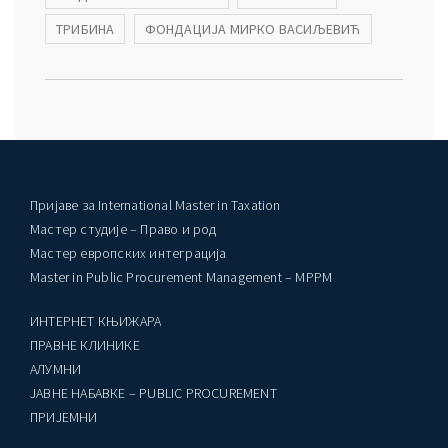
ТРИБИНА
ФОНДАЦИЈА МИРКО ВАСИЉЕВИЋ
ађеност Пословања” – Догађаји
Пријаве за International Master in Taxation
Мастер студије – Право и род
Мастер европских интеграција
Master in Public Procurement Management – MPPM
ИНТЕРНЕТ КЊИЖАРА
ПРАВНЕ КЛИНИКЕ
AЛУМНИ
ЈАВНЕ НАБАВКЕ – PUBLIC PROCUREMENT
ПРИЈЕМНИ