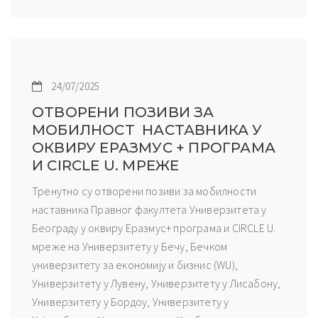
24/07/2025
ОТВОРЕНИ ПОЗИВИ ЗА
МОБИЛНОСТ НАСТАВНИКА У
ОКВИРУ ЕРАЗМУС + ПРОГРАМА
И CIRCLE U. МРЕЖЕ
Тренутно су отворени позиви за мобилности
наставника Правног факултета Универзитета у
Београду у оквиру Еразмус+ програма и CIRCLE U.
мреже на Универзитету у Бечу, Бечком
универзитету за економију и бизнис (WU),
Универзитету у Лувену, Универзитету у Лисабону,
Универзитету у Бордоу, Универзитету у