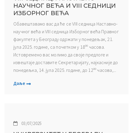
НАУЧНОГ ВЕЋА И VIII СЕДНИЦИ
ИЗБОРНОГ ВЕЋА
Обавештавамо вас да ће се VIII седница Наставно-
научног већа и VIII седница Изборног већа Правног
факултета у Београду одржати у понедељак, 21.
јула 2025. године, са почетком у 18ºº часова.
Истовремено вас молимо да своје предлоге и
извештаје доставите Секретаријату, најкасније до
понедељка, 14. јула 2025. године, до 12ºº часова,...
Даље
03/07/2025