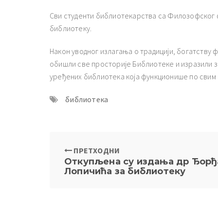
Сви студенти библиотекарства са Филозофског ф
библиотеку.
Након уводног излагања о традицији, богатству ф
обишли све просторије Библиотеке и изразили за
уређених библиотека која функционише по свим
библиотека
ПРЕТХОДНИ
Откупљена су издања др Ђорђ
Лопичића за библиотеку