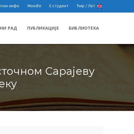
тски инфо
Moodle
Е студент
Ћир /
Лат
НИ РАД
ПУБЛИКАЦИЈЕ
БИБЛИОТЕКА
сточном Сарајеву
еку