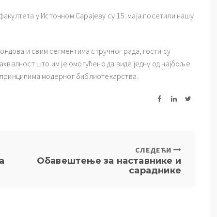
акултета у Источном Сарајеву су 15. маја посетили нашу
ондова и свим сегментима стручног рада, гости су
хвалност што им је омогућено да виде једну од најбоље
 принципима модерног библиотекарства.
СЛЕДЕЋИ
а
Обавештење за наставнике и
сараднике