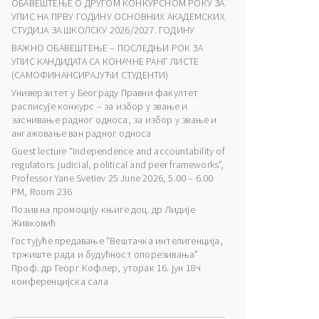
ОБАВЕШТЕЊЕ О ДРУГОМ КОНКУРСНОМ РОКУ ЗА
УПИС НА ПРВУ ГОДИНУ ОСНОВНИХ АКАДЕМСКИХ
СТУДИЈА ЗА ШКОЛСКУ 2026/2027. ГОДИНУ
ВАЖНО ОБАВЕШТЕЊЕ – ПОСЛЕДЊИ РОК ЗА
УПИС КАНДИДАТА СА КОНАЧНЕ РАНГ ЛИСТЕ
(САМОФИНАНСИРАЈУЋИ СТУДЕНТИ)
Универзитет у Београду Правни факултет
расписује конкурс – за избор у звање и
заснивање радног односа, за избор у звање и
ангажовање ван радног односа
Guest lecture “Independence and accountability of
regulators: judicial, political and peer frameworks”,
Professor Yane Svetiev 25 June 2026, 5.00 – 6.00
PM, Room 236
Позив на промоцију књиге доц. др Лидије
Живковић
Гостујуће предавање “Вештачка интелигенција,
тржиште рада и будућност опорезивања”
Проф. др Георг Кофлер, уторак 16. јун 18ч
конференцијска сала