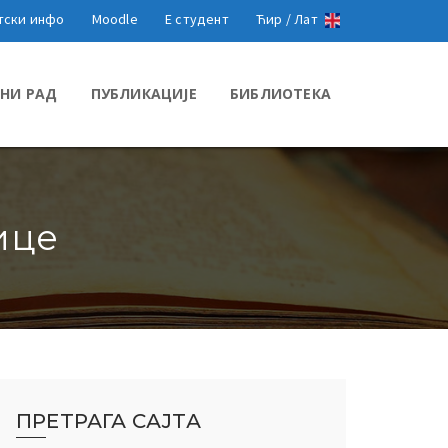
тски инфо
Moodle
Е студент
Ћир /
Лат
НИ РАД
ПУБЛИКАЦИЈЕ
БИБЛИОТЕКА
ице
ПРЕТРАГА САЈТА