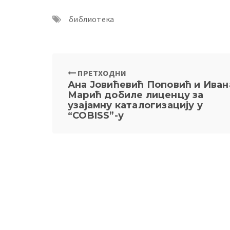
библиотека
ПРЕТХОДНИ
Ана Јовићевић Поповић и Иван
Марић добиле лиценцу за
узајамну каталогизацију у
“COBISS”-у