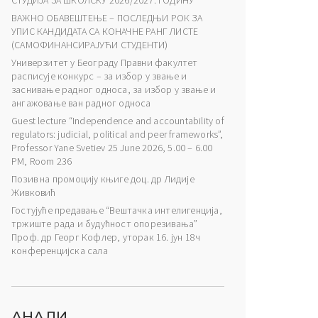
СТУДИЈА ЗА ШКОЛСКУ 2026/2027. ГОДИНУ
ВАЖНО ОБАВЕШТЕЊЕ – ПОСЛЕДЊИ РОК ЗА
УПИС КАНДИДАТА СА КОНАЧНЕ РАНГ ЛИСТЕ
(САМОФИНАНСИРАЈУЋИ СТУДЕНТИ)
Универзитет у Београду Правни факултет
расписује конкурс – за избор у звање и
заснивање радног односа, за избор у звање и
ангажовање ван радног односа
Guest lecture “Independence and accountability of
regulators: judicial, political and peer frameworks”,
Professor Yane Svetiev 25 June 2026, 5.00 – 6.00
PM, Room 236
Позив на промоцију књиге доц. др Лидије
Живковић
Гостујуће предавање “Вештачка интелигенција,
тржиште рада и будућност опорезивања”
Проф. др Георг Кофлер, уторак 16. јун 18ч
конференцијска сала
АНАЛИ