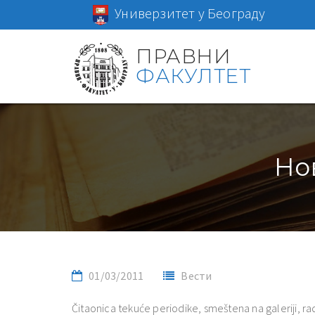
Универзитет у Београду
ПРАВНИ
ФАКУЛТЕТ
Но
01/03/2011
Вести
Čitaonica tekuće periodike, smeštena na galeriji, r