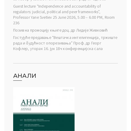
Guest lecture “Independence and accountability of
regulators: judicial, political and peer frameworks”,
Professor Yane Svetiev 25 June 2026, 5.00 – 6.00 PM, Room
236
Позив на промоцију књиге доц. др Лидије Живковић
Гостујуће предавање “Вештачка интелигенција, тржиште
рада и будућност опорезивања” Проф. др Георг
Кофлер, уторак 16. јун 18ч конференцијска сала
АНАЛИ