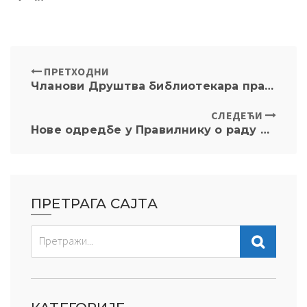
ПРЕТХОДНИ
Чланови Друштва библиотекара правних и сродних библиотека Југоисточне Европе окупили се у Београду
СЛЕДЕЋИ
Нове одредбе у Правилнику о раду Библиотеке
ПРЕТРАГА САЈТА