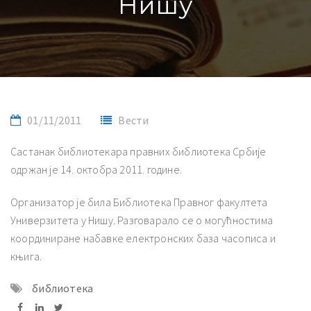
Нишу
01/11/2011
Вести
Састанак библиотекара правних библиотека Србије
одржан је 14. октобра 2011. године.
Организатор је била Библиотека Правног факултета
Универзитета у Нишу. Разговарало се о могућностима
координиране набавке електронских база часописа и
књига.
библиотека