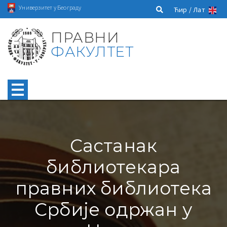
Универзитет у Београду
Ћир /
Лат
ПРАВНИ
ФАКУЛТЕТ
Састанак
библиотекара
правних библиотека
Србије одржан у