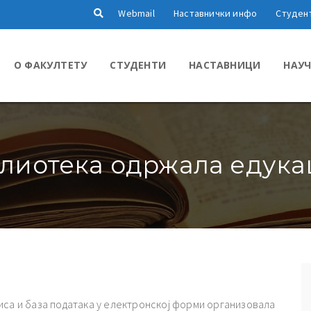
Webmail
Наставнички инфо
Студен
О ФАКУЛТЕТУ
СТУДЕНТИ
НАСТАВНИЦИ
НАУЧ
лиотека одржала едука
иса и база података у електронској форми организовала