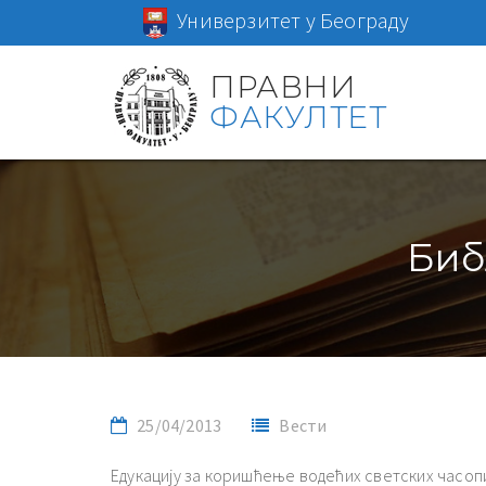
Универзитет у Београду
ПРАВНИ
ФАКУЛТЕТ
Биб
25/04/2013
Вести
Едукацију за коришћење водећих светских часоп