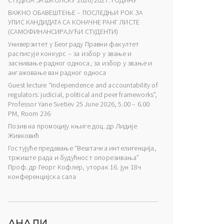
СТУДИЈА ЗА ШКОЛСКУ 2026/2027. ГОДИНУ
ВАЖНО ОБАВЕШТЕЊЕ – ПОСЛЕДЊИ РОК ЗА
УПИС КАНДИДАТА СА КОНАЧНЕ РАНГ ЛИСТЕ
(САМОФИНАНСИРАЈУЋИ СТУДЕНТИ)
Универзитет у Београду Правни факултет
расписује конкурс – за избор у звање и
заснивање радног односа, за избор у звање и
ангажовање ван радног односа
Guest lecture “Independence and accountability of
regulators: judicial, political and peer frameworks”,
Professor Yane Svetiev 25 June 2026, 5.00 – 6.00
PM, Room 236
Позив на промоцију књиге доц. др Лидије
Живковић
Гостујуће предавање “Вештачка интелигенција,
тржиште рада и будућност опорезивања”
Проф. др Георг Кофлер, уторак 16. јун 18ч
конференцијска сала
АНАЛИ