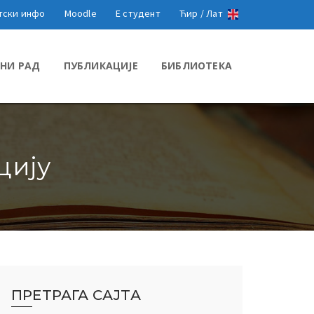
тски инфо
Moodle
Е студент
Ћир /
Лат
НИ РАД
ПУБЛИКАЦИЈЕ
БИБЛИОТЕКА
цију
ПРЕТРАГА САЈТА