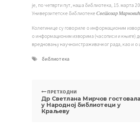
је, по четврти пут, наша библиотека, 15. марта 
Универзитетске библиотеке
Светозар Маркови
Колегинице су говориле о информационим извори
о информационим изворима (часописи и књиге) 
вредновању научноистраживачког рада, као и о
библиотека
ПРЕТХОДНИ
Др Светлана Мирчов гостовал
у Народној библиотеци у
Краљеву