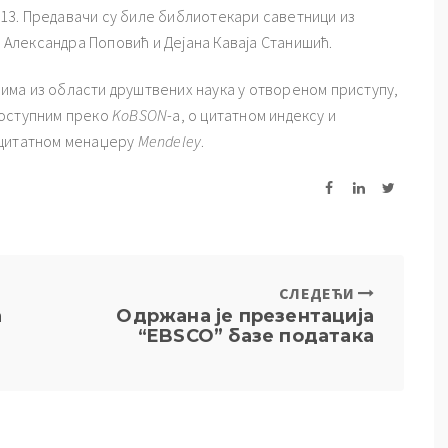
2013. Предавачи су биле библиотекари саветници из
ћ
Александра Поповић и Дејана Каваја Станишић.
ма из области друштвених наука у отвореном приступу,
доступним преко
KoBSON
-а, о цитатном индексу и
 цитатном менаџеру
Mendeley
.
СЛЕДЕЋИ
а
Одржана је презентација
“EBSCO” базе података