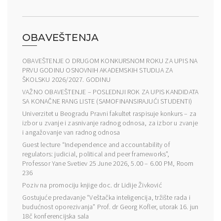
OBAVEŠTENJA
OBAVEŠTENJE O DRUGOM KONKURSNOM ROKU ZA UPIS NA
PRVU GODINU OSNOVNIH AKADEMSKIH STUDIJA ZA
ŠKOLSKU 2026/2027. GODINU
VAŽNO OBAVEŠTENJE – POSLEDNJI ROK ZA UPIS KANDIDATA
SA KONAČNE RANG LISTE (SAMOFINANSIRAJUĆI STUDENTI)
Univerzitet u Beogradu Pravni fakultet raspisuje konkurs – za
izbor u zvanje i zasnivanje radnog odnosa, za izbor u zvanje
i angažovanje van radnog odnosa
Guest lecture “Independence and accountability of
regulators: judicial, political and peer frameworks”,
Professor Yane Svetiev 25 June 2026, 5.00 – 6.00 PM, Room
236
Poziv na promociju knjige doc. dr Lidije Živković
Gostujuće predavanje “Veštačka inteligencija, tržište rada i
budućnost oporezivanja” Prof. dr Georg Kofler, utorak 16. jun
18č konferencijska sala