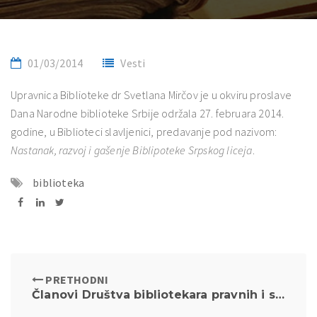
01/03/2014
Vesti
Upravnica Biblioteke dr Svetlana Mirčov je u okviru proslave
Dana Narodne biblioteke Srbije održala 27. februara 2014.
godine, u Biblioteci slavljenici, predavanje pod nazivom:
Nastanak, razvoj i gašenje Biblipoteke Srpskog liceja
.
biblioteka
PRETHODNI
Članovi Društva bibliotekara pravnih i srodnih biblioteka Jugoistočne Evrope gostovali na Pravnom fakultetu