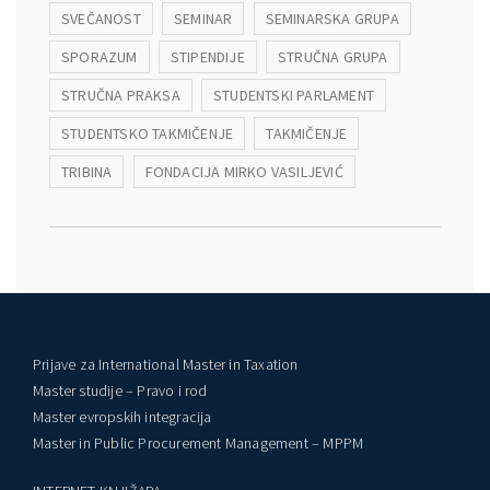
SVEČANOST
SEMINAR
SEMINARSKA GRUPA
SPORAZUM
STIPENDIJE
STRUČNA GRUPA
STRUČNA PRAKSA
STUDENTSKI PARLAMENT
STUDENTSKO TAKMIČENJE
TAKMIČENJE
TRIBINA
FONDACIJA MIRKO VASILJEVIĆ
Prijave za International Master in Taxation
Master studije – Pravo i rod
Master evropskih integracija
Master in Public Procurement Management – MPPM