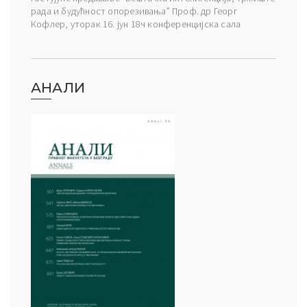
рада и будућност опорезивања” Проф. др Георг
Кофлер, уторак 16. јун 18ч конференцијска сала
АНАЛИ