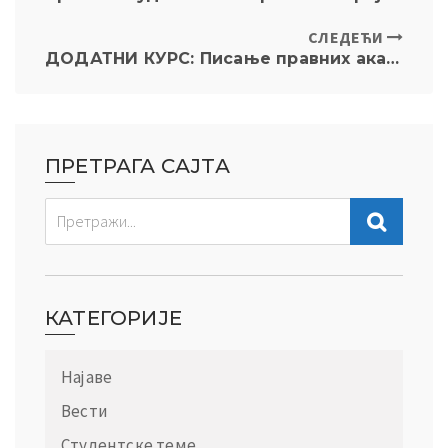
СЛЕДЕЋИ
ДОДАТНИ КУРС: Писање правних аката и кривична дела у вези са опојним дрогама у Сједињеним Америчким Државама
ПРЕТРАГА САЈТА
КАТЕГОРИЈЕ
Најаве
Вести
Студентске теме