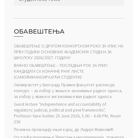
ОБАВЕШТЕЊА
ОБАВЕШТЕЊЕ О ДРУГОМ КОНКУРСНОМ РОКУ ЗА УПИС НА
ПРВУ ГОДИНУ ОСНОВНИХ АКАДЕМСКИХ СТУДИЈА ЗА
ШКОЛСКУ 2026/2027. ГОДИНУ
ВАЖНО ОБАВЕШТЕЊЕ – ПОСЛЕДЊИ РОК ЗА УПИС
КАНДИДАТА СА КОНАЧНЕ РАНГ ЛИСТЕ
(САМОФИНАНСИРАЈУЋИ СТУДЕНТИ)
Универзитет у Београду Правни факултет расписује
конкурс – за избор у звање и заснивање радног односа,
за избор у звање и ангажовање ван радног односа
Guest lecture “Independence and accountability of
regulators: judicial, political and peer frameworks”,
Professor Yane Svetiev 25 June 2026, 5.00 – 6.00 PM, Room
236
Позив на промоцију књиге доц. др Лидије Живковић
Гостујуће предавање “Вештачка интелигенција, тржиште