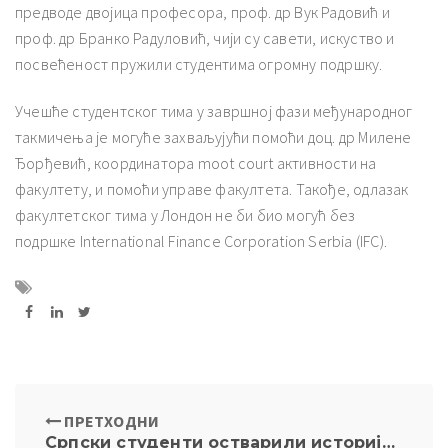
предводе двојица професора, проф. др Вук Радовић и
проф. др Бранко Радуловић, чији су савети, искуство и
посвећеност пружили студентима огромну подршку.
Учешће студентског тима у завршној фази међународног
такмичења је могуће захваљујући помоћи доц. др Милене
Ђорђевић, координатора moot court активности на
факултету, и помоћи управе факултета. Такође, одлазак
факултетског тима у Лондон не би био могућ без
подршке International Finance Corporation Serbia (IFC).
ПРЕТХОДНИ
Српски студенти остварили историјски успех на Оксфорду