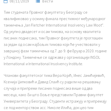
08/11/2019
Вести
Тим студената Правног факултета у Београду се
квалификовао у осмину финала престижног међународног
такмичења „Ian Fletcher International Insolvency Law Moot“.
Од укупно двадесет и осам тимова, на основу квалитета
писаних поднесака, тим Правног факултета је проглашен
за један од осам најбољих тимова који ће учествовати у
завршној фази такмичења од 7. до 9. фебруара 2020. године
у Лондону. Такмичење се одржава у организацији INSOL
International и International Insolvency Institute.
Чланови факултетског тима Вера Којић, Инес Јанићијевић,
Ксенија Џипковић и Давид Спаић су радили на решавању
случаја и припреми писаних поднесака више од два
месеца, како би што боље представили Правни факултет
Универзитета у Београду. Студенти истражују и припремају
се под менторством асс. Николе Илића, док цео тим