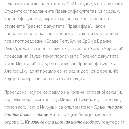
Једанаестог и дванаестог маја 2021. године, у организацији
Студентског парламента Правног факултета и уз подршку
Управе факултета, одржана је онлајн конференција
студената Правног факултета “Правнијада”. Након
свечаног отварања конференције, на којем су говорили
први потпредседник Владе Републике Србије Бранко
Ружић, декан Правног факултета проф. др Зоран Мирковић,
председник Студентског парламента Правног факултета
Урош Мијатовић и студент продекан Правног факултета
Алекса Шкундрић прешло се на радни део конференције,
који је био организован по осам секција.
Првог дана, најпре се радило на Кривичноправној секцији,
под руководством проф. др Милана Шкулића и уз свесрдну
помоћ асс. Иване Миљуш и са општом темом
Кривична дела
против полне слободе.
На тој секцији били је чак осам
радова: 1.
Кривична дела против полне слободе
, коауторски