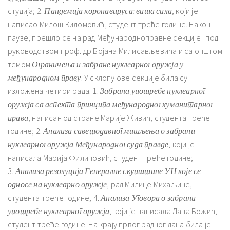
студија; 2.
Пандемија коронавируса: виша сила
, који је
написао Милош Киломовић, студент треће године. Након
паузе, прешло се на рад Међународноправне секције I под
руководством проф. др Бојана Милисављевића и са општом
темом
Ограничења и забране нуклеарног оружја у
међународном праву
. У склопу ове секције била су
изложена четири рада: 1.
Забрана употребе нуклеарног
оружја са аспекта принципа међународног хуманитарног
права
, написан од стране Марије Живић, студента треће
године; 2.
Анализа саветодавног мишљења о забрани
нуклеарног оружја Међународног суда правде
, који је
написала Марија Филиповић, студент треће године;
3.
Анализа резолуција Генералне скупштине УН које се
односе на нуклеарно оружје
, рад Милице Михаљице,
студента треће године; 4.
Анализа Уговора о забрани
употребе нуклеарног оружја
, који је написала Лана Божић,
студент треће године. На крају првог радног дана била је