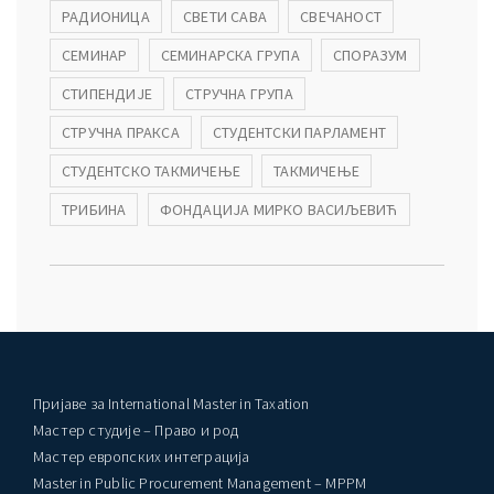
РАДИОНИЦА
СВЕТИ САВА
СВЕЧАНОСТ
СЕМИНАР
СЕМИНАРСКА ГРУПА
СПОРАЗУМ
СТИПЕНДИЈЕ
СТРУЧНА ГРУПА
СТРУЧНА ПРАКСА
СТУДЕНТСКИ ПАРЛАМЕНТ
СТУДЕНТСКО ТАКМИЧЕЊЕ
ТАКМИЧЕЊЕ
ТРИБИНА
ФОНДАЦИЈА МИРКО ВАСИЉЕВИЋ
Пријаве за International Master in Taxation
Мастер студије – Право и род
Мастер европских интеграција
Master in Public Procurement Management – MPPM