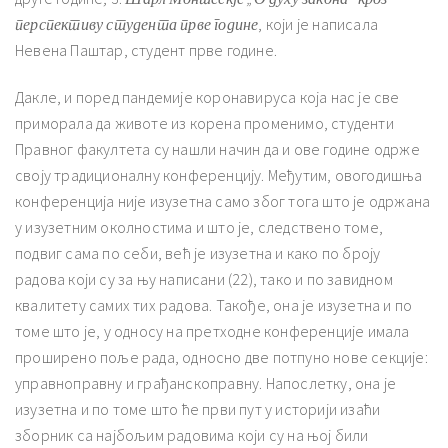
перспективу студента прве године
, који је написала
Невена Паштар, студент прве године.
Дакле, и поред пандемије коронавируса која нас је све
приморала да животе из корена променимо, студенти
Правног факултета су нашли начин да и ове године одрже
своју традиционалну конференцију. Међутим, овогодишња
конференција није изузетна само због тога што је одржана
у изузетним околностима и што је, следствено томе,
подвиг сама по себи, већ је изузетна и како по броју
радова који су за њу написани (22), тако и по завидном
квалитету самих тих радова. Такође, она је изузетна и по
томе што је, у односу на претходне конференције имала
проширено поље рада, односно две потпуно нове секције:
управноправну и грађанскоправну. Напослетку, она је
изузетна и по томе што ће први пут у историји изаћи
зборник са најбољим радовима који су на њој били