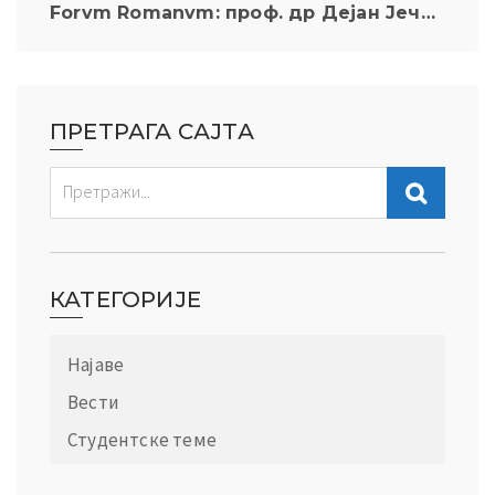
Forvm Romanvm: проф. др Дејан Јечменица одржао предавање ” Српски средњовековни печати”
ПРЕТРАГА САЈТА
КАТЕГОРИЈЕ
Најаве
Вести
Студентске теме