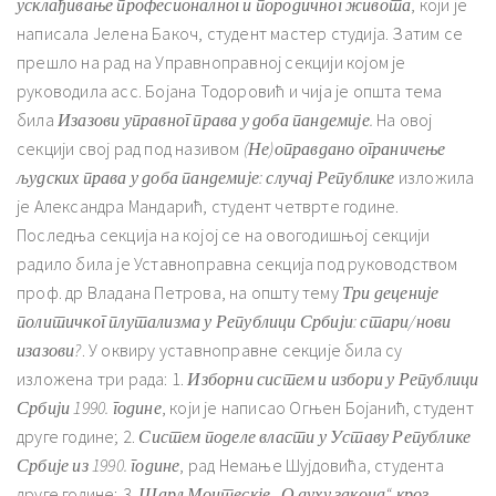
усклађивање професионалног и породичног живота
, који је
написала Јелена Бакоч, студент мастер студија. Затим се
прешло на рад на Управноправној секцији којом је
руководила асс. Бојана Тодоровић и чија је општа тема
била
Изазови управног права у доба пандемије.
На овој
секцији свој рад под називом
(Не)оправдано ограничење
људских права у доба пандемије: случај Републике
изложила
је Александра Мандарић, студент четврте године.
Последња секција на којој се на овогодишњој секцији
радило била је Уставноправна секција под руководством
проф. др Владана Петрова, на општу тему
Три деценије
политичког плутализма у Републици Србији: стари/нови
изазови?
. У оквиру уставноправне секције била су
изложена три рада: 1.
Изборни систем и избори у Републици
Србији 1990. године
, који је написао Огњен Бојанић, студент
друге године; 2.
Систем поделе власти у Уставу Републике
Србије из 1990. године
, рад Немање Шујдовића, студента
друге године; 3.
Шарл Монтескје „О духу закона“ кроз