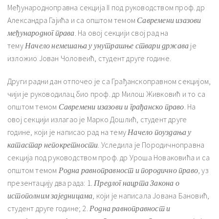
Међународноправна секција II под руководством проф. др
Александра Гајића и са општом темом
Савремени изазови
међународног права
. На овој секцији свој рад на
тему
Начело немешања у унутрашње ствари држава
је
изложио Јован Чоловеић, студент друге године.
Други радни дан отпочео је са Грађанскоправном секцијом,
чији је руководилац био проф. др Милош Живковић и то са
општом темом
Савремени изазови и грађанско право
. На
овој секцији излагао је Марко Дошлић, студент друге
године, који је написао рад на тему
Начело поуздања у
катастар непокретности
. Уследила је Породичноправна
секција под руководством проф. др Уроша Новаковића и са
општом темом
Родна равноправност и породично право
, уз
презентацију два рада: 1.
Предлог нацрта Закона о
истополним заједницама
, који је написала Јована Бановић,
студент друге године; 2.
Родна равноправност и