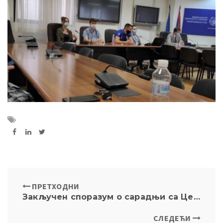
ПРЕТХОДНИ
Закључен споразум о сарадњи са Центром за интеграцијска и цивилизацијска истраживања Руске Академије Наука
СЛЕДЕЋИ