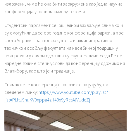
изложени, чиме ће она бити заокружена као једна научна
конференција у правом смислу те речи.
Студентски парламент се још једном захваљује свима који
су омогућили да се ове године конференција одржи, а пре
свега Управи Правног факултета и административно-
техничком особљу факултета на несебичној подршци у
припреми и у самом одржавању скупа. Надамо се да ће се
наредне године стећи услови да конференцију одржимо на
Златибору, као што је и традиција.
Снимак целе конференције налази се на јутјубу, на
следећем линку:
https://www.youtube.com/playlist?
list=PLItU9nuKV9nppa4zH49x9yRcsAlVUdcZj