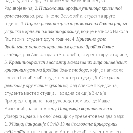
рад студената друге године Ане Живковић и Вука
Радивојевића; 2.
Психолошки профил учиниоца кривичног
дела силовања
, рад Николе Вељовића, студента друге
године; 3.
Појам кривичног дела недозвољених полних радњи
у српском кривичном законодавству
, који је написао Никола
Гашпарић, студент друге године; 4.
Кривично дело
прогањања: однос са кривичним делима против полне
слободе
, рад Александара Чоловића, студента друге године;
5.
Кривичнопроцесни положај малолетних лица оштећених
кривичним делима против полне слободе
, који је написала
Јована Павићевић, студент мастер студија; 6.
Сексуални
деликти у оружаним сукобима,
рад Алексе Шкундрића,
студента мастер студија. Наредна секција била је
Привредноправна, под руководством асс. др Маше
Мишковић, на општу тему
Пандемија коронавируса и
уговорно право
. На овој секцији су презентована два рада:
1.
Утицај пандемије COVID-19 на пословање привредних
субјеката
, који је написао Матија Бурић, студент мастер