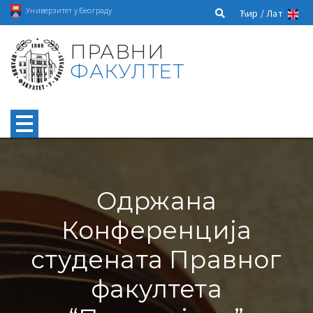
Универзитет у Београду
Ћир /
Лат
ПРАВНИ
ФАКУЛТЕТ
Одржана
Конференција
студената Правног
факултета