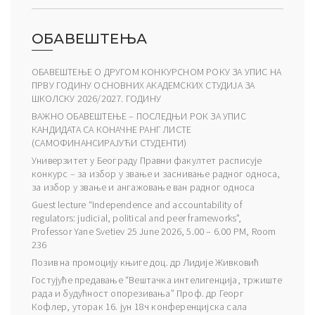
ОБАВЕШТЕЊА
ОБАВЕШТЕЊЕ О ДРУГОМ КОНКУРСНОМ РОКУ ЗА УПИС НА
ПРВУ ГОДИНУ ОСНОВНИХ АКАДЕМСКИХ СТУДИЈА ЗА
ШКОЛСКУ 2026/2027. ГОДИНУ
ВАЖНО ОБАВЕШТЕЊЕ – ПОСЛЕДЊИ РОК ЗА УПИС
КАНДИДАТА СА КОНАЧНЕ РАНГ ЛИСТЕ
(САМОФИНАНСИРАЈУЋИ СТУДЕНТИ)
Универзитет у Београду Правни факултет расписује
конкурс – за избор у звање и заснивање радног односа,
за избор у звање и ангажовање ван радног односа
Guest lecture “Independence and accountability of
regulators: judicial, political and peer frameworks”,
Professor Yane Svetiev 25 June 2026, 5.00 – 6.00 PM, Room
236
Позив на промоцију књиге доц. др Лидије Живковић
Гостујуће предавање “Вештачка интелигенција, тржиште
рада и будућност опорезивања” Проф. др Георг
Кофлер, уторак 16. јун 18ч конференцијска сала