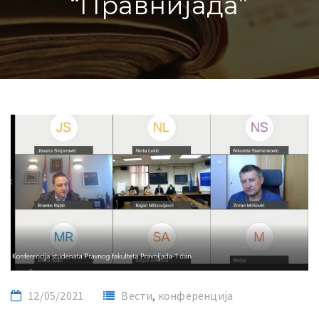
“Правнијада”
12/05/2021
Вести
,
конференција