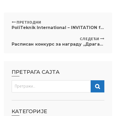
ПРЕТХОДНИ
PoliTeknik International – INVITATION for an ARTICLE
СЛЕДЕЋИ
Расписан конкурс за награду „Драган Јањић” – тема „Медијска писменост
ПРЕТРАГА САЈТА
КАТЕГОРИЈЕ