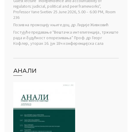
Guest lecture “Independence and accountability of
regulators: judicial, political and peer frameworks”,
Professor Yane Svetiev 25 June 2026, 5.00 – 6.00 PM, Room
236
Позив на промоцију књиге доц. др Лидије Живковић
Гостујуће предавање “Вештачка интелигенција, тржиште
рада и будућност опорезивања” Проф. др Георг
Кофлер, уторак 16. јун 18ч конференцијска сала
АНАЛИ