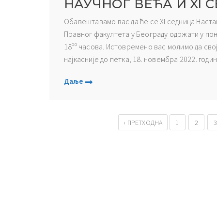
НАУЧНОГ ВЕЋА И XI
Обавештавамо вас да ће се XI седница Наста
Правног факултета у Београду одржати у пон
18ºº часова. Истовремено вас молимо да сво
најкасније до петка, 18. новембра 2022. године
Даље
‹ ПРЕТХОДНА
1
2