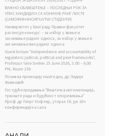
СТУДИЈА ЗА ШКОЛСКУ 2026/2027. ГОДИНУ
ВАЖНО ОБАВЕШТЕЊЕ – ПОСЛЕДЊИ РОК ЗА
УПИС КАНДИДАТА СА КОНАЧНЕ РАНГ ЛИСТЕ
(САМОФИНАНСИРАЈУЋИ СТУДЕНТИ)
Универзитет у Београду Правни факултет
расписује конкурс – за избор у звање и
заснивање радног односа, за избор у звање и
ангажовање ван радног односа
Guest lecture “Independence and accountability of
regulators: judicial, political and peer frameworks”,
Professor Yane Svetiev 25 June 2026, 5.00 – 6.00
PM, Room 236
Позив на промоцију књиге доц. др Лидије
Живковић
Гостујуће предавање “Вештачка интелигенција,
тржиште рада и будућност опорезивања”
Проф. др Георг Кофлер, уторак 16. јун 18ч
конференцијска сала
АНАЛИ