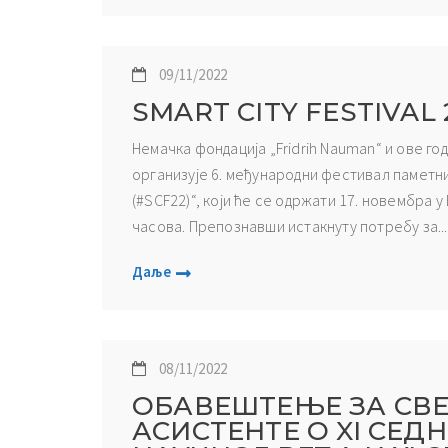
09/11/2022
SMART CITY FESTIVAL 
Немачка фондација „Fridrih Nauman“ и ове го
организује 6. међународни фестивал паметних
(#SCF22)“, који ће се одржати 17. новембра у
часова. Препознавши истакнуту потребу за...
Даље
08/11/2022
ОБАВЕШТЕЊЕ ЗА СВЕ
АСИСТЕНТЕ О XI СЕД