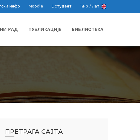
тски инфо
Moodle
Е студент
Ћир /
Лат
НИ РАД
ПУБЛИКАЦИЈЕ
БИБЛИОТЕКА
ПРЕТРАГА САЈТА