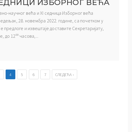
 СЕДНИЦИ ИЗБОРНОГ ВЕЋА
вно-научног већа и XI седница Изборног већа
едељак, 28. новембра 2022. године, са почетком у
је предлоге и извештаје доставите Секретаријату,
, до 12ºº часова,...
3
4
5
6
7
СЛЕДЕЋА ›