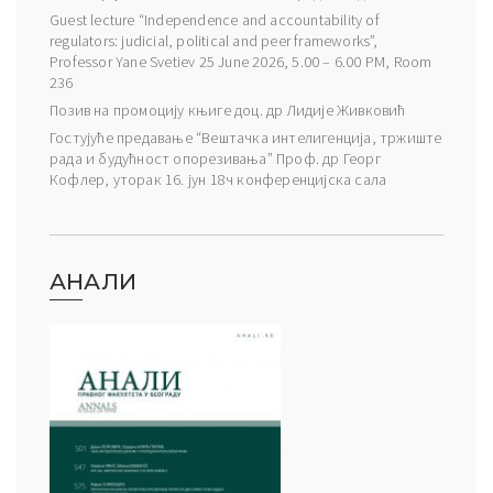
Guest lecture “Independence and accountability of
regulators: judicial, political and peer frameworks”,
Professor Yane Svetiev 25 June 2026, 5.00 – 6.00 PM, Room
236
Позив на промоцију књиге доц. др Лидије Живковић
Гостујуће предавање “Вештачка интелигенција, тржиште
рада и будућност опорезивања” Проф. др Георг
Кофлер, уторак 16. јун 18ч конференцијска сала
АНАЛИ