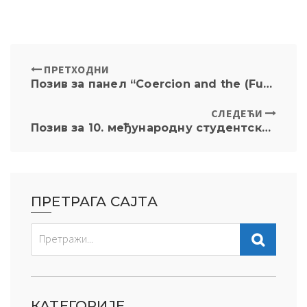
ПРЕТХОДНИ
Позив за панел “Coercion and the (Functions of) Law”
СЛЕДЕЋИ
Позив за 10. међународну студентску конференцију “Право и дигиталне технологије”
ПРЕТРАГА САЈТА
КАТЕГОРИЈЕ