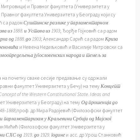
Митровици) и Правног факултета (Универзитета у
и Правног факултета Универзитета у Београду који су
ћ са радом
Суштинске разлике
у парламентарном
ва из 1888. и
У
става из 1903
; Ђорђе Гојковић са радом
рха
од
1888.
до
1903
;
Александар Сарић са радом
Криза
реновића
и Невена Недељковић и Василије Митровски са
самоопредељења југословенских народа и темељ за
 а на почетку сваке сесије предавање су одржали
равни факултет Универзитета у Бечу) на тему
Концепт
cept of the Western Constitutional State. Ideas and
ет Универзитета у Београду) на тему
Од прошенија до
48–1888
;проф. др Мира Радојевић (Филозофски факултет
и парламентаризам у Краљевини Србији од Мајског
ђан Мићић (Филозофски факултет Универзитета у
 СХС од 1919. до 1929. године
и асс. др Урош Станковић