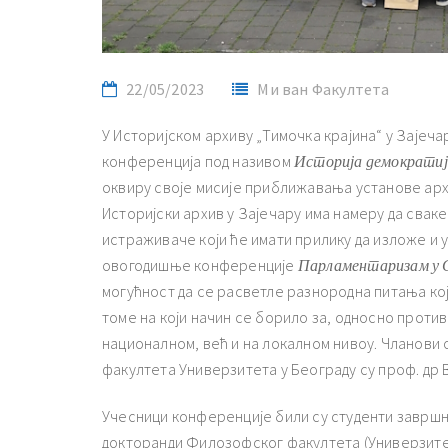
22/05/2023
Ми ван Факултета
У Историјском архиву „Тимочка крајина“ у Зајечар
конференција под називом
Историја демократиј
оквиру своје мисије приближавања установе арх
Историјски архив у Зајечару има намеру да сва
истраживаче који ће имати прилику да изложе и 
овогодишње конференције
Парламентаризам у С
могућност да се расветле разнородна питања ко
томе на који начин се борило за, односно проти
националном, већ и на локалном нивоу. Чланови
факултета Универзитета у Београду су проф. др
Учесници конференције били су студенти завршни
докторанди Филозофског факултета (Универзитет