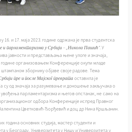
у 16. и 17. маја 2023. године одржана је прва студентска
е и парламентаризма у Србији
– „Никола Пашић“
.
У
ива јавности и представљања њене улоге и значаја,
ке године организовањем Конференције окупи младе
у штампаном зборнику објаве своје радове. Тема
рбији пре и после Мајског преврата
оставила је
ја су од значаја за разумевање и доношење закључака о
в увођења парламентаризма и његов опстанак, не само на
 организационог одбора Конференције испред Правног
 Валентина Цветковић-Ђорђевић и доц. др Нина Кршљанин.
х година основних студија, мастер студенти и
а у Београду, Универзитета у Нишу и Универзитета у