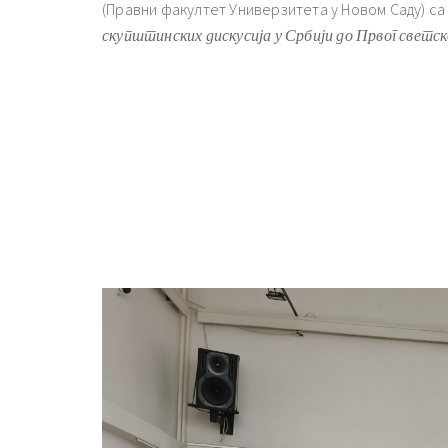
(Правни факултет Универзитета у Новом Саду) с
скупштинских дискусија у Србији до Првог светск