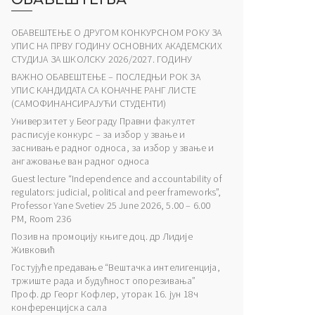
ОБАВЕШТЕЊЕ О ДРУГОМ КОНКУРСНОМ РОКУ ЗА
УПИС НА ПРВУ ГОДИНУ ОСНОВНИХ АКАДЕМСКИХ
СТУДИЈА ЗА ШКОЛСКУ 2026/2027. ГОДИНУ
ВАЖНО ОБАВЕШТЕЊЕ – ПОСЛЕДЊИ РОК ЗА
УПИС КАНДИДАТА СА КОНАЧНЕ РАНГ ЛИСТЕ
(САМОФИНАНСИРАЈУЋИ СТУДЕНТИ)
Универзитет у Београду Правни факултет
расписује конкурс – за избор у звање и
заснивање радног односа, за избор у звање и
ангажовање ван радног односа
Guest lecture “Independence and accountability of
regulators: judicial, political and peer frameworks”,
Professor Yane Svetiev 25 June 2026, 5.00 – 6.00
PM, Room 236
Позив на промоцију књиге доц. др Лидије
Живковић
Гостујуће предавање “Вештачка интелигенција,
тржиште рада и будућност опорезивања”
Проф. др Георг Кофлер, уторак 16. јун 18ч
конференцијска сала