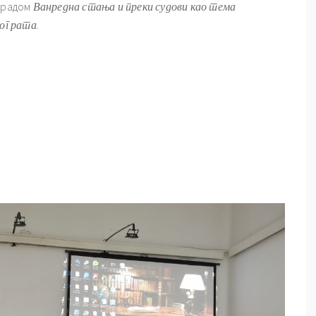
а радом
Ванредна стања и преки судови као тема
ог рата.