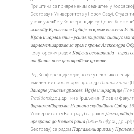
Приштини са привременим седиштем у Косовској 
Београду и Универзитета у Новом Саду). Студент
узели учешће у Конференцији су: Денис Кнежеви
животу Краљевине Србије за време важења
У
ста
Краљ
и
парламент
–
уставноправни
статус
мона
парламентаризма за време краља Александра Об
коауторским радом
Крфска декларација – израз 
настанак нове демократске државе
.
Рад Конференције одвијао се у неколико сесија,
еминентни професори: проф. др
Thomas Simon
(П
Западне уставне државе. Идеје и традиције (The Con
Traditions)
;доц. др Нина Кршљанин (Правни факулт
парламентаризма: Народна скупштина Србије 18
Универзитета у Београду) са радом
Демократија 
преврата до Великог рата (1903–1914)
;доц. др Ср
Београду) са радом
Парламентаризам у Краљевини