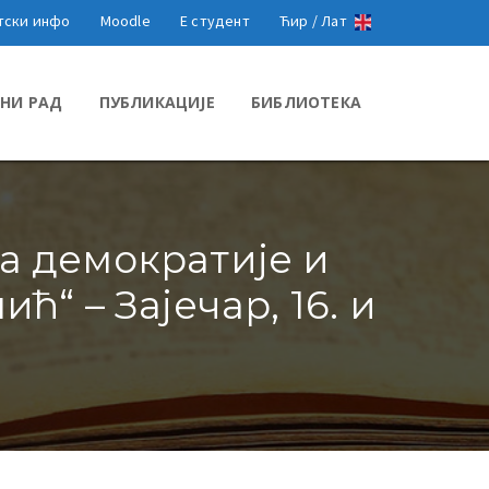
тски инфо
Moodle
Е студент
Ћир /
Лат
НИ РАД
ПУБЛИКАЦИЈЕ
БИБЛИОТЕКА
а демократије и
“ – Зајечар, 16. и