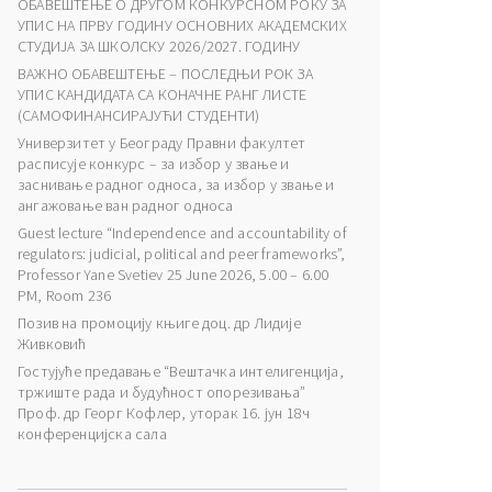
ОБАВЕШТЕЊЕ О ДРУГОМ КОНКУРСНОМ РОКУ ЗА
УПИС НА ПРВУ ГОДИНУ ОСНОВНИХ АКАДЕМСКИХ
СТУДИЈА ЗА ШКОЛСКУ 2026/2027. ГОДИНУ
ВАЖНО ОБАВЕШТЕЊЕ – ПОСЛЕДЊИ РОК ЗА
УПИС КАНДИДАТА СА КОНАЧНЕ РАНГ ЛИСТЕ
(САМОФИНАНСИРАЈУЋИ СТУДЕНТИ)
Универзитет у Београду Правни факултет
расписује конкурс – за избор у звање и
заснивање радног односа, за избор у звање и
ангажовање ван радног односа
Guest lecture “Independence and accountability of
regulators: judicial, political and peer frameworks”,
Professor Yane Svetiev 25 June 2026, 5.00 – 6.00
PM, Room 236
Позив на промоцију књиге доц. др Лидије
Живковић
Гостујуће предавање “Вештачка интелигенција,
тржиште рада и будућност опорезивања”
Проф. др Георг Кофлер, уторак 16. јун 18ч
конференцијска сала