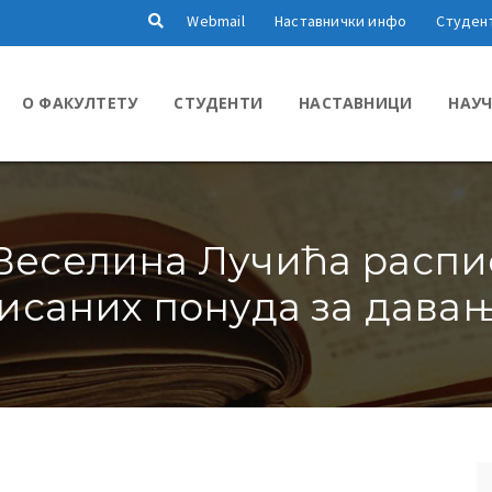
Webmail
Наставнички инфо
Студен
О ФАКУЛТЕТУ
СТУДЕНТИ
НАСТАВНИЦИ
НАУЧ
еселина Лучића распис
саних понуда за давање