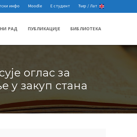
тски инфо
Moodle
Е студент
Ћир /
Лат
НИ РАД
ПУБЛИКАЦИЈЕ
БИБЛИОТЕКА
ује оглас за
 у закуп стана