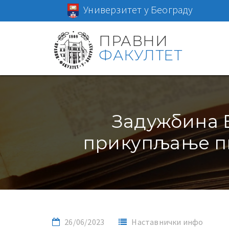
Универзитет у Београду
ПРАВНИ
ФАКУЛТЕТ
Задужбина В
прикупљање пи
26/06/2023
Наставнички инфо