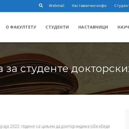
Webmail
Наставнички инфо
Студен
О ФАКУЛТЕТУ
СТУДЕНТИ
НАСТАВНИЦИ
НАУЧ
 за студенте докторских
краја 2022. године са циљем да докторандима обезбеди