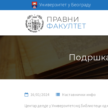
Универзитет у Београду
ПРАВНИ
ФАКУЛТЕТ
Подршка
16/01/2024
Наставнички инфо
Центар делује у Универзитетској библиотеци од 