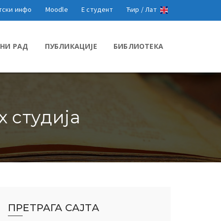
тски инфо
Moodle
Е студент
Ћир /
Лат
НИ РАД
ПУБЛИКАЦИЈЕ
БИБЛИОТЕКА
 студија
ПРЕТРАГА САЈТА