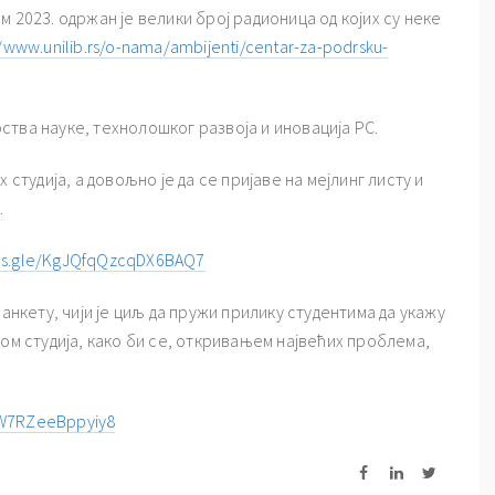
 2023. одржан је велики број радионица од којих су неке
//www.unilib.rs/o-nama/ambijenti/centar-za-podrsku-
тва науке, технолошког развоја и иновација РС.
 студија, а довољно је да се пријаве на мејлинг листу и
.
rms.gle/KgJQfqQzcqDX6BAQ7
анкету, чији је циљ да пружи прилику студентима да укажу
ом студија, како би се, откривањем највећих проблема,
NW7RZeeBppyiy8