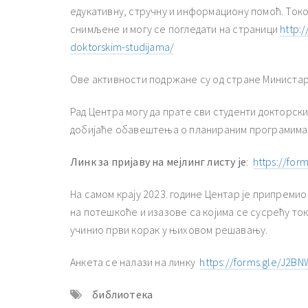
едукативну, стручну и информациону помоћ. Током
снимљене и могу се погледати на страници
http:
doktorskim-studijama/
Ове активности подржане су од стране Министарс
Рад Центра могу да прате сви студенти докторских
добијаће обавештења о планираним програмима
Линк за пријаву на мејлинг листу је
:
https://fo
На самом крају 2023. године Центар је припремио 
на потешкоће и изазове са којима се сусрећу ток
учинио први корак у њиховом решавању.
Анкета се налази на линку
https://forms.gle/J2B
библиотека