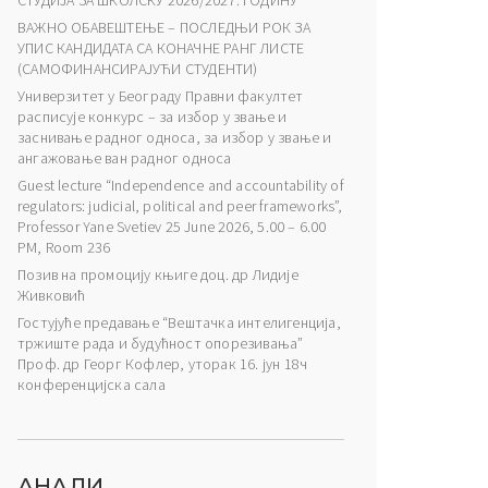
СТУДИЈА ЗА ШКОЛСКУ 2026/2027. ГОДИНУ
ВАЖНО ОБАВЕШТЕЊЕ – ПОСЛЕДЊИ РОК ЗА
УПИС КАНДИДАТА СА КОНАЧНЕ РАНГ ЛИСТЕ
(САМОФИНАНСИРАЈУЋИ СТУДЕНТИ)
Универзитет у Београду Правни факултет
расписује конкурс – за избор у звање и
заснивање радног односа, за избор у звање и
ангажовање ван радног односа
Guest lecture “Independence and accountability of
regulators: judicial, political and peer frameworks”,
Professor Yane Svetiev 25 June 2026, 5.00 – 6.00
PM, Room 236
Позив на промоцију књиге доц. др Лидије
Живковић
Гостујуће предавање “Вештачка интелигенција,
тржиште рада и будућност опорезивања”
Проф. др Георг Кофлер, уторак 16. јун 18ч
конференцијска сала
АНАЛИ