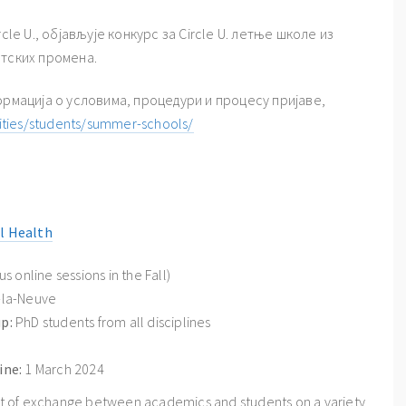
cle U., објављује конкурс за Circle U. летње школе из
атских промена.
ормација о условима, процедури и процесу пријаве,
ities/students/summer-schools/
l Health
us online sessions in the Fall)
-la-Neuve
p:
PhD students from all disciplines
ine:
1 March 2024
t of exchange between academics and students on a variety