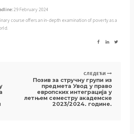
adline:
29 February 2024
linary course offers an in-depth examination of poverty as a
orld.
СЛЕДЕЋИ
Позив за стручну групи из
у
предмета Увод у право
а
европских интеграција у
летњем семестру академске
ч
2023/2024. године.