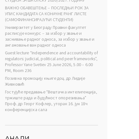
СТУДИЈА ЗА ШКОЛСКУ 2026/2027. ГОДИНУ
ВАЖНО ОБАВЕШТЕЊЕ – ПОСЛЕДЊИ РОК ЗА
УПИС КАНДИДАТА СА КОНАЧНЕ РАНГ ЛИСТЕ
(САМОФИНАНСИРАЈУЋИ СТУДЕНТИ)
Универзитет у Београду Правни факултет
расписује конкурс – за избор у звање и
заснивање радног односа, за избор у звање и
ангажовање ван радног односа
Guest lecture “Independence and accountability of
regulators: judicial, political and peer frameworks”,
Professor Yane Svetiev 25 June 2026, 5.00 – 6.00
PM, Room 236
Позив на промоцију књиге доц. др Лидије
Живковић
Гостујуће предавање “Вештачка интелигенција,
тржиште рада и будућност опорезивања”
Проф. др Георг Кофлер, уторак 16. јун 18ч
конференцијска сала
АНАЛИ