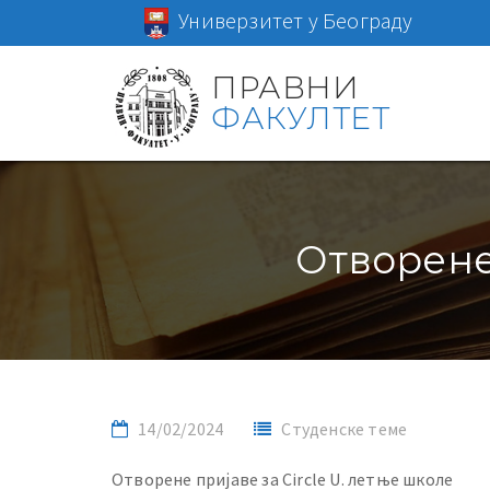
Универзитет у Београду
ПРАВНИ
ФАКУЛТЕТ
Отворене 
14/02/2024
Студенске теме
Отворене пријаве за
Circle U. летње школе