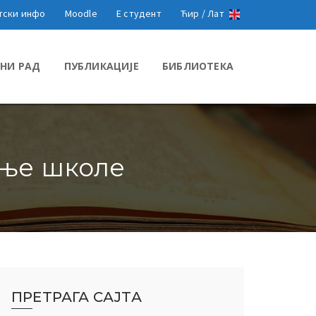
тски инфо
Moodle
Е студент
Ћир /
Лат
НИ РАД
ПУБЛИКАЦИЈЕ
БИБЛИОТЕКА
етње школе
ПРЕТРАГА САЈТА