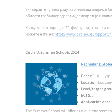
Универзитет у Београду, као чланица алијансе Cir
области глобалног здравља, демократије и клим
Конкурс је отворен до 29. фебруара, а више инф
можете наћи на:
https://www.circle-u.eu/opportun
Circle U. Summer Schools 2024
Rethinking Globa
Dates:
1–6 July (pl
Location:
Louvain
Level/target grou
ECTS:
5
Application deadl
The Summer School will offer a unique environmen