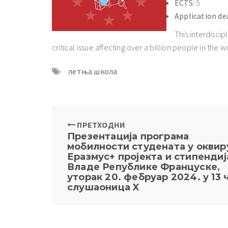
ECTS:
5
Application de
This interdiscip
critical issue affecting over a billion people in the w
летња школа
ПРЕТХОДНИ
Презентација програма
мобилности студената у оквир
Еразмус+ пројекта и стипендиј
Владе Републике Француске,
уторак 20. фебруар 2024. у 13 
слушаоница X