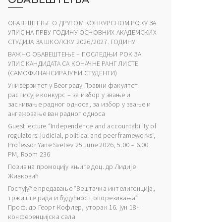
ОБАВЕШТЕЊЕ О ДРУГОМ КОНКУРСНОМ РОКУ ЗА
УПИС НА ПРВУ ГОДИНУ ОСНОВНИХ АКАДЕМСКИХ
СТУДИЈА ЗА ШКОЛСКУ 2026/2027. ГОДИНУ
ВАЖНО ОБАВЕШТЕЊЕ – ПОСЛЕДЊИ РОК ЗА
УПИС КАНДИДАТА СА КОНАЧНЕ РАНГ ЛИСТЕ
(САМОФИНАНСИРАЈУЋИ СТУДЕНТИ)
Универзитет у Београду Правни факултет
расписује конкурс – за избор у звање и
заснивање радног односа, за избор у звање и
ангажовање ван радног односа
Guest lecture “Independence and accountability of
regulators: judicial, political and peer frameworks”,
Professor Yane Svetiev 25 June 2026, 5.00 – 6.00
PM, Room 236
Позив на промоцију књиге доц. др Лидије
Живковић
Гостујуће предавање “Вештачка интелигенција,
тржиште рада и будућност опорезивања”
Проф. др Георг Кофлер, уторак 16. јун 18ч
конференцијска сала