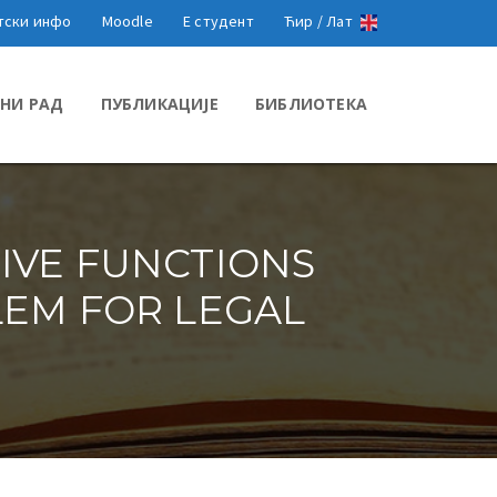
тски инфо
Moodle
Е студент
Ћир /
Лат
НИ РАД
ПУБЛИКАЦИЈЕ
БИБЛИОТЕКА
IVE FUNCTIONS
LEM FOR LEGAL