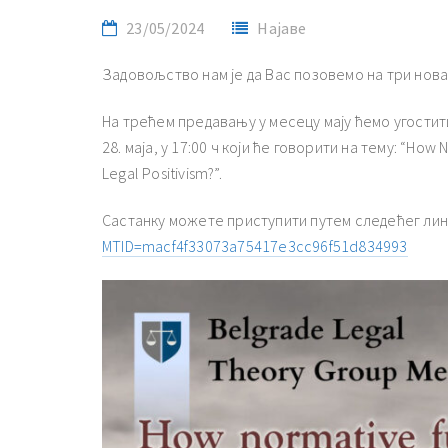
23/05/2024
Најаве
Задовољство нам је да Вас позовемо на три нова
На трећем предавању у месецу мају ћемо угостит
28. маја, у 17:00 ч који ће говорити на тему: “How
Legal Positivism?”.
Састанку можете приступити путем следећег лин
MTID=macf4f33073a75417e3cc96f51d834993