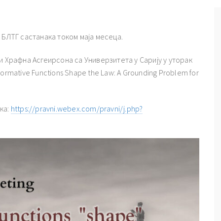
 БЛТГ састанака током маја месеца.
и Храфна Асгеирсона са Универзитета у Сарију у уторак
 Normative Functions Shape the Law: A Grounding Problem for
ка:
https://pravni.webex.com/pravni/j.php?