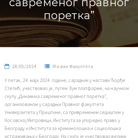
савременог правног
поретка”
28/05/2024
Ми ван Факултета
У петак, 24. маја 2024. године, сарадник у настави Ђорђе
Степић, учествовао је, путем Зум платформе, на научном
скупу „Динамика савременог правног поретка”,
организованом у сарадњи Правног факултета
Универзитета у Приштини, са привременим седиштем у
Косовској Митровици, Института за упоредно право у
Београду и Института за криминолошка и социолошка
истраживања у Београду. На скупу је учествовао велики