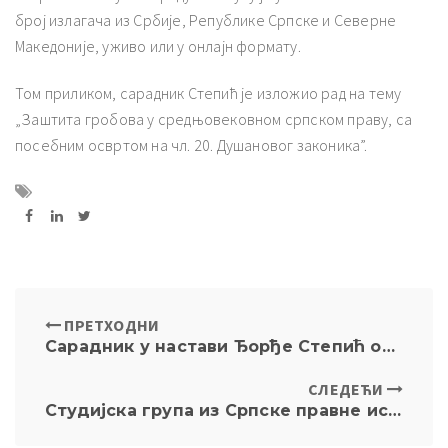
број излагача из Србије, Републике Српске и Северне
Македоније, уживо или у онлајн формату.
Том приликом, сарадник Степић је изложио рад на тему
„Заштита гробова у средњовековном српском праву, са
посебним освртом на чл. 20. Душановог законика”.
ПРЕТХОДНИ
Сарадник у настави Ђорђе Степић одржао је гостујуће предавање на Правном факултету у Бањој Луци
СЛЕДЕЋИ
Студијска група из Српске правне историје у посети Државном архиву Србије и Музеју жртава геноцида