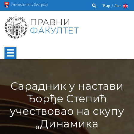
Универзитет у Београду
Ћир /
Лат
ПРАВНИ
ФАКУЛТЕТ
Сарадник у настави
Ђорђе Степић
учествовао на скупу
„Динамика