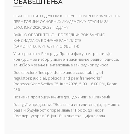
ОБАВЕШТЕЊА
ОБАВЕШТЕЊЕ О ДРУГОМ КОНКУРСНОМ РОКУ ЗА УПИС НА
ПРВУ ГОДИНУ ОСНОВНИХ АКАДЕМСКИХ СТУДИЈА ЗА
ШКОЛСКУ 2026/2027. ГОДИНУ
ВАЖНО ОБАВЕШТЕЊЕ – ПОСЛЕДЊИ РОК ЗА УПИС
КАНДИДАТА СА КОНАЧНЕ РАНГ ЛИСТЕ
(САМОФИНАНСИРАЈУЋИ СТУДЕНТИ)
Универзитет у Београду Правни факултет расписује
конкурс – за избор у звање и заснивање радног односа,
за избор у звање и ангажовање ван радног односа
Guest lecture “Independence and accountability of
regulators: judicial, political and peer frameworks”,
Professor Yane Svetiev 25 June 2026, 5.00 – 6.00 PM, Room
236
Позив на промоцију књиге доц. др Лидије Живковић
Гостујуће предавање “Вештачка интелигенција, тржиште
рада и будућност опорезивања” Проф. др Георг
Кофлер, уторак 16. јун 18ч конференцијска сала