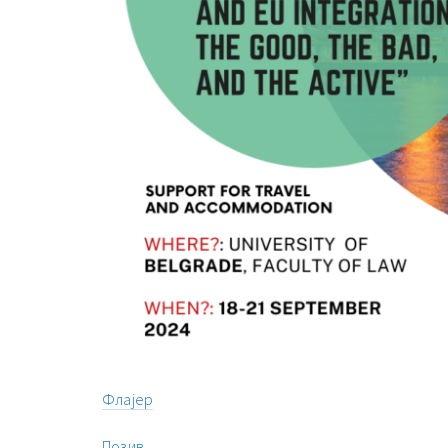
Флајер
Позив