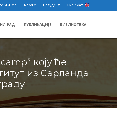
тски инфо
Moodle
Е студент
Ћир /
Лат
НИ РАД
ПУБЛИКАЦИЈЕ
БИБЛИОТЕКА
camp” коју ће
титут из Сарланда
граду