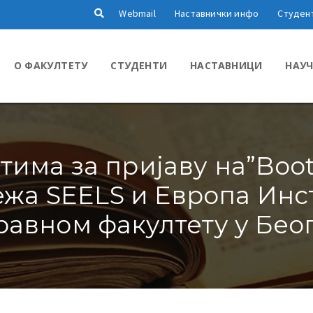
Webmail
Наставнички инфо
Студен
О ФАКУЛТЕТУ
СТУДЕНТИ
НАСТАВНИЦИ
НАУЧ
тима за пријаву на”Boot
жа SEELS и Европа Инс
равном факултету у Бео