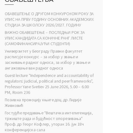
ОБАВЕШТЕЊЕ О ДРУГОМ КОНКУРСНОМ РОКУ ЗА
УПИС НА ПРВУ ГОДИНУ ОСНОВНИХ АКАДЕМСКИХ
СТУДИЈА ЗА ШКОЛСКУ 2026/2027. ГОДИНУ
ВАЖНО ОБАВЕШТЕЊЕ – ПОСЛЕДЊИ РОК ЗА
УПИС КАНДИДАТА СА КОНАЧНЕ РАНГ ЛИСТЕ
(САМОФИНАНСИРАЈУЋИ СТУДЕНТИ)
Универзитет у Београду Правни факултет
расписује конкурс – за избор у звање и
заснивање радног односа, за избор у звање и
ангажовање ван радног односа
Guest lecture “Independence and accountability of
regulators: judicial, political and peer frameworks”,
Professor Yane Svetiev 25 June 2026, 5.00 – 6.00
PM, Room 236
Позив на промоцију књиге доц. др Лидије
Живковић
Гостујуће предавање “Вештачка интелигенција,
тржиште рада и будућност опорезивања”
Проф. др Георг Кофлер, уторак 16. јун 18ч
конференцијска сала