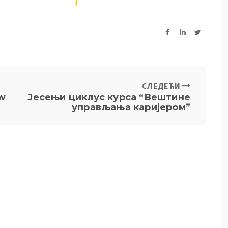
СЛЕДЕЋИ
aw
Јесењи циклус курса “Вештине
управљања каријером”