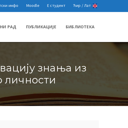
тски инфо
Moodle
Е студент
Ћир /
Лат
НИ РАД
ПУБЛИКАЦИЈЕ
БИБЛИОТЕКА
вацију знања из
о личности