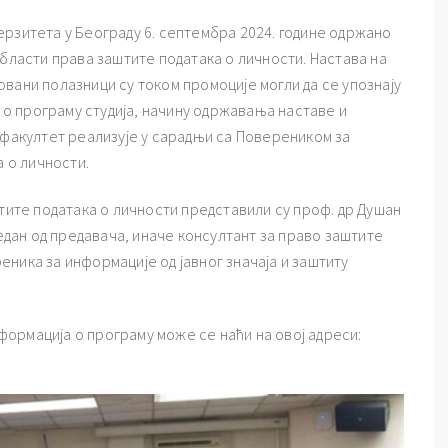
ерзитета у Београду 6. септембра 2024. године одржано
области права заштите података о личности. Настава на
вани полазници су током промоције могли да се упознају
е о програму студија, начину одржавања наставе и
 факултет реализује у сарадњи са Повереником за
а о личности.
штите података о личности представили су проф. др Душан
један од предавача, иначе консултант за право заштите
ника за информације од јавног значаја и заштиту
информација о програму може се наћи на овој адреси: