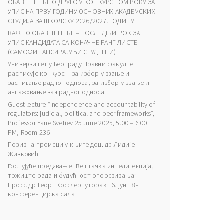
ОБАВЕШТЕЊЕ О ДРУГОМ КОНКУРСНОМ РОКУ ЗА
УПИС НА ПРВУ ГОДИНУ ОСНОВНИХ АКАДЕМСКИХ
СТУДИЈА ЗА ШКОЛСКУ 2026/2027. ГОДИНУ
ВАЖНО ОБАВЕШТЕЊЕ – ПОСЛЕДЊИ РОК ЗА
УПИС КАНДИДАТА СА КОНАЧНЕ РАНГ ЛИСТЕ
(САМОФИНАНСИРАЈУЋИ СТУДЕНТИ)
Универзитет у Београду Правни факултет
расписује конкурс – за избор у звање и
заснивање радног односа, за избор у звање и
ангажовање ван радног односа
Guest lecture “Independence and accountability of
regulators: judicial, political and peer frameworks”,
Professor Yane Svetiev 25 June 2026, 5.00 – 6.00
PM, Room 236
Позив на промоцију књиге доц. др Лидије
Живковић
Гостујуће предавање “Вештачка интелигенција,
тржиште рада и будућност опорезивања”
Проф. др Георг Кофлер, уторак 16. јун 18ч
конференцијска сала