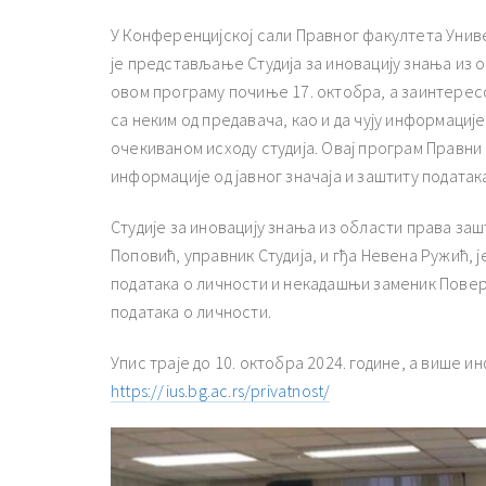
У Конференцијској сали Правног факултета Унив
је представљање Студија за иновацију знања из 
овом програму почиње 17. октобра, а заинтересо
са неким од предавача, као и да чују информациј
очекиваном исходу студија. Овај програм Правни
информације од јавног значаја и заштиту податак
Студије за иновацију знања из области права за
Поповић, управник Студија, и гђа Невена Ружић, 
података о личности и некадашњи заменик Повере
података о личности.
Упис траје до 10. октобра 2024. године, а више 
https://ius.bg.ac.rs/privatnost/