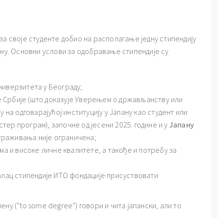
за своје студенте добио на располагање једну стипендију
ину. Основни услови за одобравање стипендије су
ниверзитета у Београду;
 Србије (што доказује Уверењем о држављанству или
у на одговарајућој институцију у Јапану као студент или
ер програм), започне од јесени 2025. године и у
Јапану
страживања није ограничена;
ма и високе личне квалитете, а такође и потребу за
малац стипендије ИТО фондације присуствовати
ну (”to some degree”) говори и чита јапански, али то