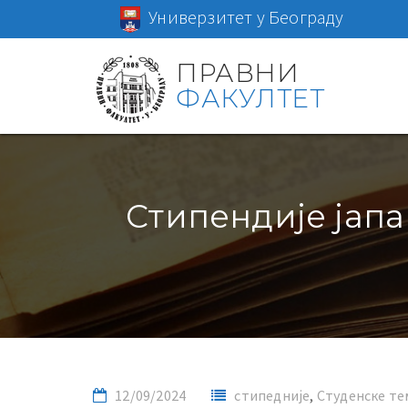
Универзитет у Београду
ПРАВНИ
ФАКУЛТЕТ
Стипендије јапа
12/09/2024
стипедније
,
Студенске те