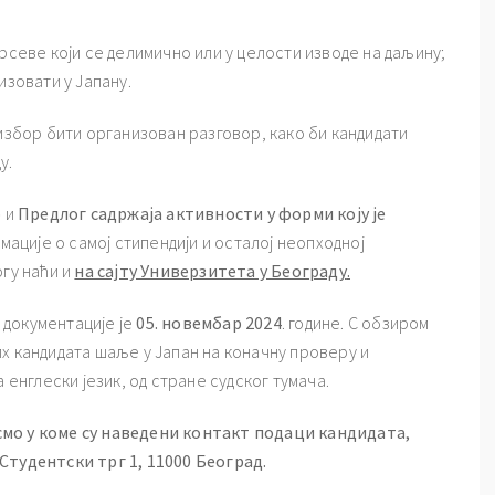
рсеве који се делимично или у целости изводе на даљину;
изовати у Јапану.
 избор бити организован разговор, како би кандидати
у.
р
и
Предлог садржаја активности у форми коју је
мације о самој стипендији и осталој неопходној
огу наћи и
на сајту Универзитета у Београду
.
 документације је
05
. новембар 202
4
. године. С обзиром
х кандидата шаље у Јапан на коначну проверу и
 енглески језик, од стране судског тумача.
смо у коме су наведени контакт подаци кандидата,
Студентски трг 1, 11000 Београд.