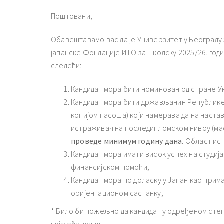
Поштовани,
Обавештавамо вас да је Универзитет у Београду 
јапанске Фондације ИТО за школску 2025/26. год
следећи:
Кандидат мора бити номинован од стране У
Кандидат мора бити држављанин Републике
копијом пасоша) који намерава да на настав
истраживач на последипломском нивоу (маст
проведе минимум годину дана
. Област и
Кандидат мора имати висок успех на студија
финансијском помоћи;
Кандидат мора по доласку у Јапан као при
оријентационом састанку;
* Било би пожељно да кандидат у одређеном степе