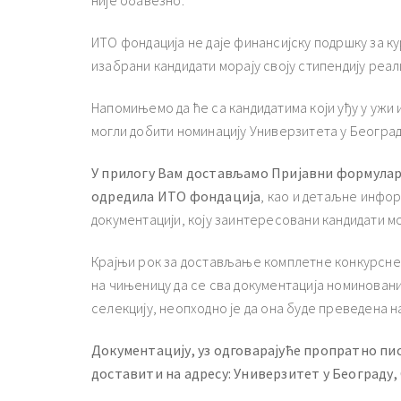
није обавезно.
ИТО фондација не даје финансијску подршку за ку
изабрани кандидати морају своју стипендију реал
Напомињемо да ће са кандидатима који уђу у ужи
могли добити номинацију Универзитета у Београд
У прилогу Вам достављамо Пријавни формула
одредила ИТО фондација
, као и детаљне инфор
документацији, коју заинтересовани кандидати м
Крајњи рок за достављање комплетне конкурсне
на чињеницу да се сва документација номиновани
селекцију, неопходно је да она буде преведена на
Документацију, уз одговарајуће пропратно пи
доставити на адресу: Универзитет у Београду, 