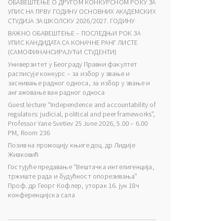
ОБАВЕШТЕЊЕ О ДРУГОМ КОНКУРСНОМ РОКУ ЗА
УПИС НА ПРВУ ГОДИНУ ОСНОВНИХ АКАДЕМСКИХ
СТУДИЈА ЗА ШКОЛСКУ 2026/2027. ГОДИНУ
ВАЖНО ОБАВЕШТЕЊЕ – ПОСЛЕДЊИ РОК ЗА
УПИС КАНДИДАТА СА КОНАЧНЕ РАНГ ЛИСТЕ
(САМОФИНАНСИРАЈУЋИ СТУДЕНТИ)
Универзитет у Београду Правни факултет
расписује конкурс – за избор у звање и
заснивање радног односа, за избор у звање и
ангажовање ван радног односа
Guest lecture “Independence and accountability of
regulators: judicial, political and peer frameworks”,
Professor Yane Svetiev 25 June 2026, 5.00 – 6.00
PM, Room 236
Позив на промоцију књиге доц. др Лидије
Живковић
Гостујуће предавање “Вештачка интелигенција,
тржиште рада и будућност опорезивања”
Проф. др Георг Кофлер, уторак 16. јун 18ч
конференцијска сала