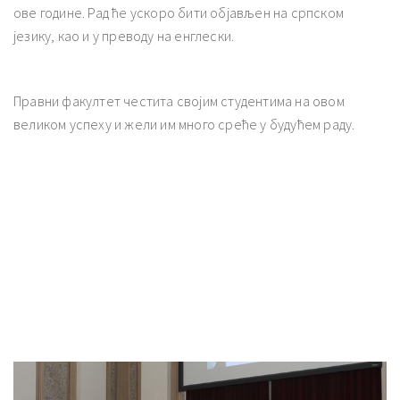
ове године. Рад ће ускоро бити објављен на српском
језику, као и у преводу на енглески.
Правни факултет честита својим студентима на овом
великом успеху и жели им много среће у будућем раду.