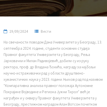
19/09/2024
Вести
На свечаности поводом Дана Универзитета у Београду, 13.
септембра 2024. године, студенти основних студија
Правног факултета Универзитета у Београду, Реља
Јарковачки и Милан Радивојевић, добили су из руку
ректора, проф. др Владана Ђокића, награду за најбољи
научно-истраживачки рад у области друштвено-
хуманистичких наука у 2023. години. Њихов рад под називом
“Компаративна анализа правног положаја Аутономне
Покрајине Војводине и Региона Јужни Тирол” већ је
награђен и у оквиру Правног факултета Универзитета у
Београду, престижном наградом Алан Вотсон почетком