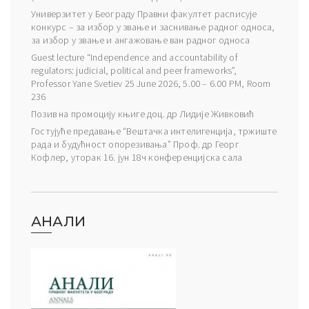
Универзитет у Београду Правни факултет расписује
конкурс – за избор у звање и заснивање радног односа,
за избор у звање и ангажовање ван радног односа
Guest lecture “Independence and accountability of
regulators: judicial, political and peer frameworks”,
Professor Yane Svetiev 25 June 2026, 5.00 – 6.00 PM, Room
236
Позив на промоцију књиге доц. др Лидије Живковић
Гостујуће предавање “Вештачка интелигенција, тржиште
рада и будућност опорезивања” Проф. др Георг
Кофлер, уторак 16. јун 18ч конференцијска сала
АНАЛИ