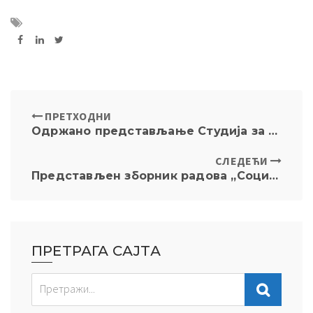
ПРЕТХОДНИ
Одржано представљање Студија за иновацију знања из области права заштите података о личности
СЛЕДЕЋИ
Представљен зборник радова „Социјалистичко право у Југославији 1945-1990“
ПРЕТРАГА САЈТА