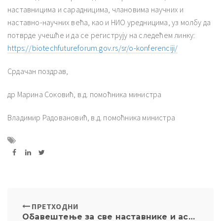
наставницима и сарадницима, члановима научних и
наставно-научних већа, као и НИО уредницима, уз молбу да
потврде учешће и да се региструју на следећем линку:
https://biotechfutureforum.gov.rs/sr/o-konferenciji/
Срдачан поздрав,
др Марина Соковић, в.д. помоћника министра
Владимир Радовановић, в.д. помоћника министра
ПРЕТХОДНИ
Обавештење за све наставнике и асистенте о XXX седници Наставно-научног већа и XXVIII седници Изборног већа