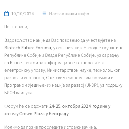
10/10/2024
Наставнички инфо
Поштовани,
Задовољство нам је да Вас позовемо да учествујете на
Biotech Future Forumu
, у организацији Народне скупштине
Републике Србије и Владе Републике Србије, уз сарадњу
са Канцеларијом за информационе технологије и
електронску управу, Министарством науке, технолошког
развоја и иновација, Светским економским форумом и
Програмом Уједињених нација за развој (UNDP), уз подршку
БИО4 кампуса.
Форум ће се одржати
24-25. октобра 2024. године у
хотелу
Crown Plaza
у Београду
.
Молимо да позив проследите истраживачима,