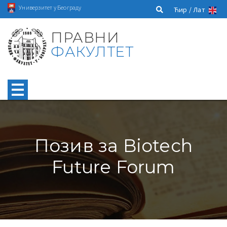
Универзитет у Београду
Ћир /
Лат
ПРАВНИ
ФАКУЛТЕТ
Позив за Biotech
Future Forum