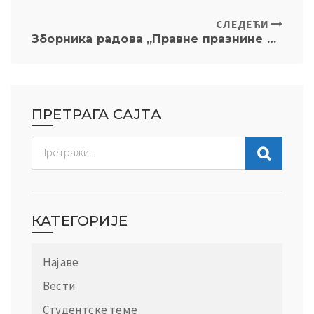
СЛЕДЕЋИ
Зборника радова „Правне празнине и пуноћа права“, Источно Сарајево, 2024
ПРЕТРАГА САЈТА
КАТЕГОРИЈЕ
Најаве
Вести
Студентске теме