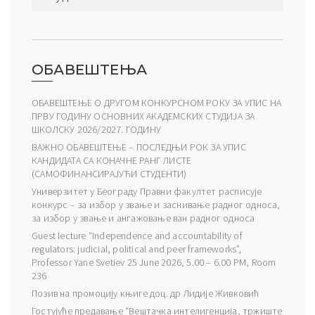
ОБАВЕШТЕЊА
ОБАВЕШТЕЊЕ О ДРУГОМ КОНКУРСНОМ РОКУ ЗА УПИС НА
ПРВУ ГОДИНУ ОСНОВНИХ АКАДЕМСКИХ СТУДИЈА ЗА
ШКОЛСКУ 2026/2027. ГОДИНУ
ВАЖНО ОБАВЕШТЕЊЕ – ПОСЛЕДЊИ РОК ЗА УПИС
КАНДИДАТА СА КОНАЧНЕ РАНГ ЛИСТЕ
(САМОФИНАНСИРАЈУЋИ СТУДЕНТИ)
Универзитет у Београду Правни факултет расписује
конкурс – за избор у звање и заснивање радног односа,
за избор у звање и ангажовање ван радног односа
Guest lecture “Independence and accountability of
regulators: judicial, political and peer frameworks”,
Professor Yane Svetiev 25 June 2026, 5.00 – 6.00 PM, Room
236
Позив на промоцију књиге доц. др Лидије Живковић
Гостујуће предавање “Вештачка интелигенција, тржиште