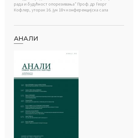
рада и будућност опорезивања” Проф. др Георг
Кофлер, уторак 16. јун 18ч конференцијска сала
АНАЛИ