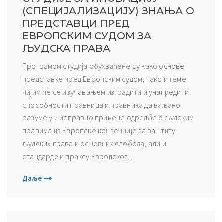
(СПЕЦИЈАЛИЗАЦИЈУ) ЗНАЊА О
ПРЕДСТАВЦИ ПРЕД
ЕВРОПСКИМ СУДОМ ЗА
ЉУДСКА ПРАВА
Програмом студија обухваћене су како основе
представке пред Европским судом, тако и теме
чијим ће се изучавањем изградити и унапредити
способности правница и правника да ваљано
разумеју и исправно примене одредбе о људским
правима из Европске конвенције за заштиту
људских права и основних слобода, али и
стандарде и праксу Европског...
Даље