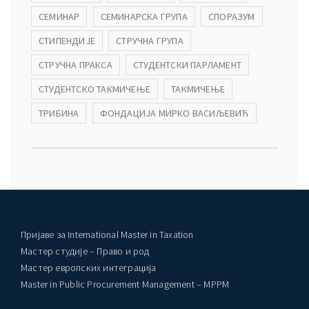
СЕМИНАР
СЕМИНАРСКА ГРУПА
СПОРАЗУМ
СТИПЕНДИЈЕ
СТРУЧНА ГРУПА
СТРУЧНА ПРАКСА
СТУДЕНТСКИ ПАРЛАМЕНТ
СТУДЕНТСКО ТАКМИЧЕЊЕ
ТАКМИЧЕЊЕ
ТРИБИНА
ФОНДАЦИЈА МИРКО ВАСИЉЕВИЋ
Пријаве за International Master in Taxation
Мастер студије – Право и род
Мастер европских интеграција
Master in Public Procurement Management – MPPM