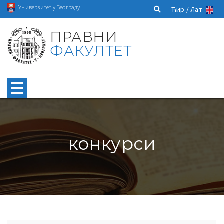
Универзитет у Београду
Ћир /
Лат
ПРАВНИ
ФАКУЛТЕТ
конкурси