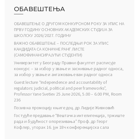
ОБАВЕШТЕЊА
ОБАВЕШТЕЊЕ О ДРУГОМ КОНКУРСНОМ РОКУ ЗА УПИС НА
ПРВУ ГОДИНУ ОСНОВНИХ АКАДЕМСКИХ СТУДИЈА ЗА
ШКОЛСКУ 2026/2027. ГОДИНУ
ВАЖНО ОБАВЕШТЕЊЕ – ПОСЛЕДЊИ РОК ЗА УПИС
КАНДИДАТА СА КОНАЧНЕ РАНГ ЛИСТЕ
(САМОФИНАНСИРАЈУЋИ СТУДЕНТИ)
Универзитет у Београду Правни факултет расписује
конкурс – за избор у звање и заснивање радног односа,
за избор у звање и ангажовање ван радног односа
Guest lecture “Independence and accountability of
regulators: judicial, political and peer frameworks”,
Professor Yane Svetiev 25 June 2026, 5.00 – 6.00 PM, Room
236
Позив на промоцију књиге доц. др Лидије Живковић
Гостујуће предавање “Вештачка интелигенција, тржиште
рада и будућност опорезивања” Проф. др Георг
Кофлер, уторак 16. јун 18ч конференцијска сала