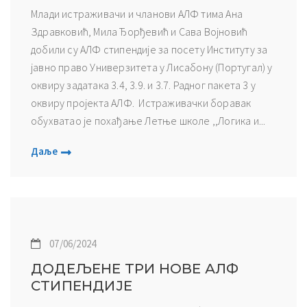
Млади истраживачи и чланови АЛФ тима Ана
Здравковић, Мила Ђорђевић и Сава Војновић
добили су АЛФ стипендије за посету Институту за
јавно право Универзитета у Лисабону (Португал) у
оквиру задатака 3.4, 3.9. и 3.7. Радног пакета 3 у
оквиру пројекта АЛФ. Истраживачки боравак
обухватао је похађање Летње школе ,,Логика и...
Даље
07/06/2024
ДОДЕЉЕНЕ ТРИ НОВЕ АЛФ
СТИПЕНДИЈЕ