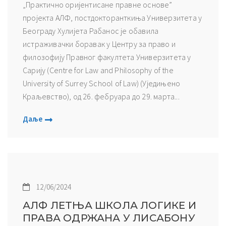
„Практично оријентисане правне основе”
пројекта АЛФ, постдокторанткиња Универзитета у
Београду Хулијета Рабанос је обавила
истраживачки боравак у Центру за право и
филозофију Правног факултета Универзитета у
Сарију (Centre for Law and Philosophy of the
University of Surrey School of Law) (Уједињено
Краљевство), од 26. фебруара до 29. марта...
Даље
12/06/2024
АЛФ ЛЕТЊА ШКОЛА ЛОГИКЕ И
ПРАВА ОДРЖАНА У ЛИСАБОНУ