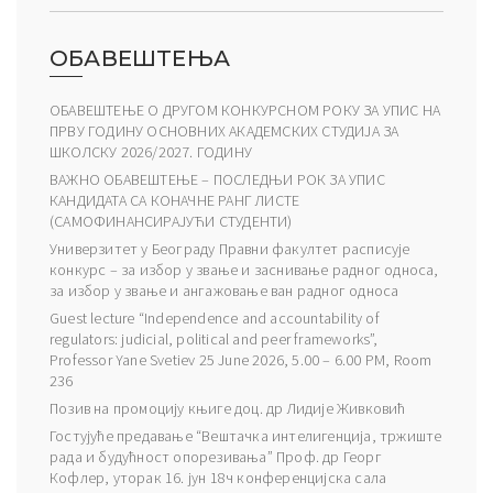
ОБАВЕШТЕЊА
ОБАВЕШТЕЊЕ О ДРУГОМ КОНКУРСНОМ РОКУ ЗА УПИС НА
ПРВУ ГОДИНУ ОСНОВНИХ АКАДЕМСКИХ СТУДИЈА ЗА
ШКОЛСКУ 2026/2027. ГОДИНУ
ВАЖНО ОБАВЕШТЕЊЕ – ПОСЛЕДЊИ РОК ЗА УПИС
КАНДИДАТА СА КОНАЧНЕ РАНГ ЛИСТЕ
(САМОФИНАНСИРАЈУЋИ СТУДЕНТИ)
Универзитет у Београду Правни факултет расписује
конкурс – за избор у звање и заснивање радног односа,
за избор у звање и ангажовање ван радног односа
Guest lecture “Independence and accountability of
regulators: judicial, political and peer frameworks”,
Professor Yane Svetiev 25 June 2026, 5.00 – 6.00 PM, Room
236
Позив на промоцију књиге доц. др Лидије Живковић
Гостујуће предавање “Вештачка интелигенција, тржиште
рада и будућност опорезивања” Проф. др Георг
Кофлер, уторак 16. јун 18ч конференцијска сала