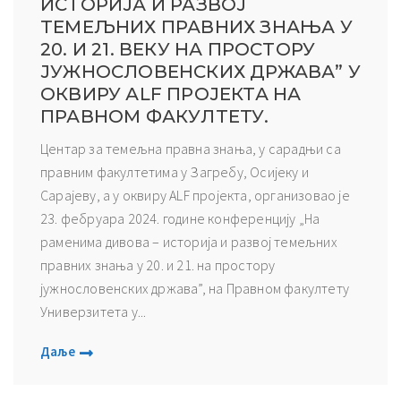
ИСТОРИЈА И РАЗВОЈ
ТЕМЕЉНИХ ПРАВНИХ ЗНАЊА У
20. И 21. ВЕКУ НА ПРОСТОРУ
ЈУЖНОСЛОВЕНСКИХ ДРЖАВА” У
ОКВИРУ АLF ПРОЈЕКТА НА
ПРАВНОМ ФАКУЛТЕТУ.
Центар за темељна правна знања, у сарадњи са
правним факултетима у Загребу, Осијеку и
Сарајеву, а у оквиру ALF пројекта, организовао је
23. фебруара 2024. године конференцију „На
раменима дивова – историја и развој темељних
правних знања у 20. и 21. на простору
јужнословенских држава”, на Правном факултету
Универзитета у...
Даље