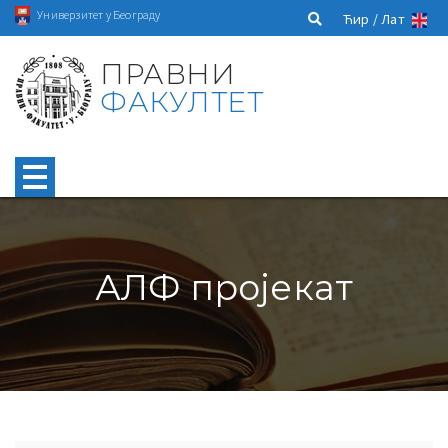
Универзитет у Београду
Ћир /
Лат
ПРАВНИ
ФАКУЛТЕТ
АЛФ пројекат