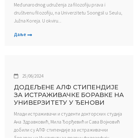
Međunarodnog udruženja za filozofiju prava i
društvenu filozofiju, na Univerzitetu Soongsil u Seulu,
Južna Koreja. U okviru...
Даље
25/06/2024
ДОДЕЉЕНЕ АЛФ СТИПЕНДИЈЕ
ЗА ИСТРАЖИВАЧКЕ БОРАВКЕ НА
УНИВЕРЗИТЕТУ У ЂЕНОВИ
Млади истраживачи и студенти докторских студија
Ана Здравковић, Мила Ђорђевић и Сава Војновић
добили су АЛФ стипендије за истраживачки
боравак на Институту за правну филозофију