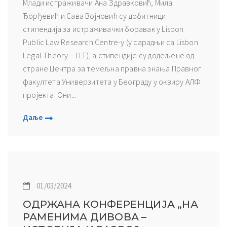
Млади истраживачи Ана Здравковић, Мила
Ђорђевић и Сава Војновић су добитници
стипендија за истраживачки боравак у Lisbon
Public Law Research Centre-у (у сарадњи са Lisbon
Legal Theory – LLT), а стипендије су додељене од
стране Центра за темељна правна знања Правног
факултета Универзитета у Београду у оквиру АЛФ
пројекта. Они...
Даље
01/03/2024
ОДРЖАНА КОНФЕРЕНЦИЈА „НА
РАМЕНИМА ДИВОВА –