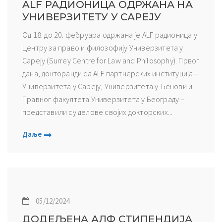
ALF РАДИОНИЦА ОДРЖАНА НА
УНИВЕРЗИТЕТУ У САРЕЈУ
Од 18. до 20. фебруара одржана је ALF радионица у
Центру за право и филозофију Универзитета у
Сареју (Surrey Centre for Law and Philosophy). Првог
дана, докторанди са ALF партнерских институција –
Универзитета у Сареју, Универзитета у Ђенови и
Правног факултета Универзитета у Београду –
представили су делове својих докторских...
Даље
05/12/2024
ДОДЕЉЕНА АЛФ СТИПЕНДИЈА