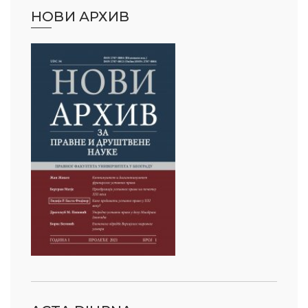
НОВИ АРХИВ
ађеност Пословања” – Догађаји