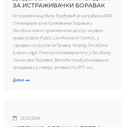
ЗА ИСТРАЖИВАЧКИ БОРАВАК
Истраживачица Мила Ђорђевић је награђена АЛФ
стипендијом за истраживачки боравак у
Лисабонском истраживачком центру за јавно
право (Lisbon Public Law Research Centre), у
сарадњи са групом за Правну теорију Лисабона
(Lisbon Legal Theory) на Универзитету у Лисабону.
Током свог боравка, Мила ће похађати недељна
предавања у оквиру активности ЛЛТ-а и...
Даље
22/11/2024