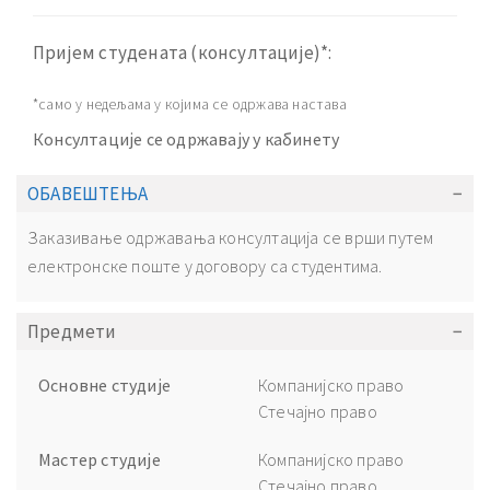
Пријем студената (консултације)*:
*само у недељама у којима се одржава настава
Консултације се одржавају у кабинету
ОБАВЕШТЕЊА
Заказивање одржавања консултација се врши путем
електронске поште у договору са студентима.
Предмети
Основне студије
Компанијско право
Стечајно право
Мастер студије
Компанијско право
Стечајно право