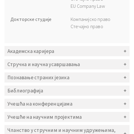
EU Company Law
Докторске студије
Компанијско право
Стечајно право
Академска каријера
Стручна и научна усавршавања
Познавање страних језика
Библиографија
Учешћа на конференцијама
Учешће на научним пројектима
Чланство у стручним и научним удружењима,