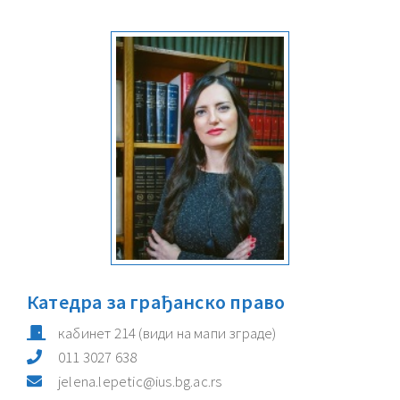
Катедра за грађанско право
кабинет
214
(види на мапи зграде)
011 3027 638
jelena.lepetic@ius.bg.ac.rs