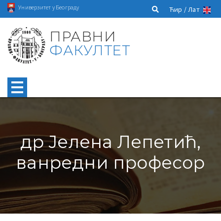
Универзитет у Београду
Ћир /
Лат
ПРАВНИ
ФАКУЛТЕТ
др Јелена Лепетић,
ванредни професор