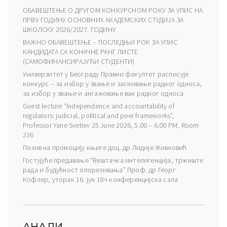
ОБАВЕШТЕЊЕ О ДРУГОМ КОНКУРСНОМ РОКУ ЗА УПИС НА
ПРВУ ГОДИНУ ОСНОВНИХ АКАДЕМСКИХ СТУДИЈА ЗА
ШКОЛСКУ 2026/2027. ГОДИНУ
ВАЖНО ОБАВЕШТЕЊЕ – ПОСЛЕДЊИ РОК ЗА УПИС
КАНДИДАТА СА КОНАЧНЕ РАНГ ЛИСТЕ
(САМОФИНАНСИРАЈУЋИ СТУДЕНТИ)
Универзитет у Београду Правни факултет расписује
конкурс – за избор у звање и заснивање радног односа,
за избор у звање и ангажовање ван радног односа
Guest lecture “Independence and accountability of
regulators: judicial, political and peer frameworks”,
Professor Yane Svetiev 25 June 2026, 5.00 – 6.00 PM, Room
236
Позив на промоцију књиге доц. др Лидије Живковић
Гостујуће предавање “Вештачка интелигенција, тржиште
рада и будућност опорезивања” Проф. др Георг
Кофлер, уторак 16. јун 18ч конференцијска сала
АНАЛИ