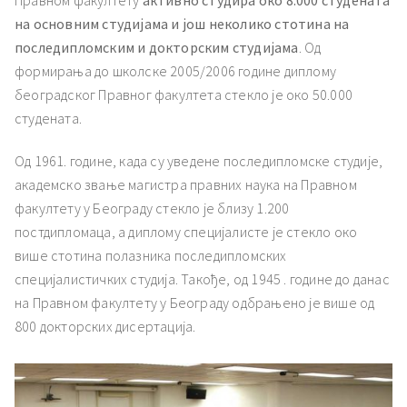
на основним студијама и још неколико стотина на
последипломским и докторским студијама
. Од
формирања до школске 2005/2006 године диплому
београдског Правног факултета стекло је око 50.000
студената.
Од 1961. године, када су уведене последипломске студије,
академско звање магистра правних наука на Правном
факултету у Београду стекло је близу 1.200
постдипломаца, а диплому специјалисте је стекло око
више стотина полазника последипломских
специјалистичких студија. Такође, од 1945 . године до данас
на Правном факултету у Београду одбрањено је више од
800 докторских дисертација.