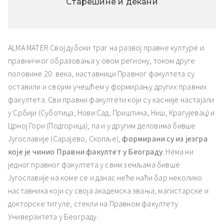
Старешине и декани
ALMA MATER Свој дубоки траг на развој правне културе и
правничког образовања у овом региону, током друге
половине 20. века, наставници Правног факултета су
оставили и својим учешћем у формирању других правних
факултета. Сви правни факултети који су касније настајали
у Србији (Суботица, Нови Сад, Приштина, Ниш, Крагујевац) и
Црној Гори (Подгорица), па и у другим деловима бивше
Југославије (Сарајево, Скопље),
формирани су из језгра
које је чинио Правни факултет у Београду
. Нема ни
једног правног факултета у свим земљама бивше
Југославије на коме се и данас неће наћи бар неколико
наставника који су своја академска звања, магистарске и
докторске титуле, стекли на Правном факултету
Универзитета у Београду.