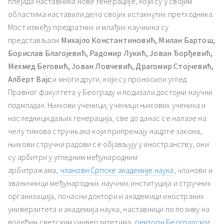
плејада наставника нове генерације, који су у својим
областима наставили дело својих истакнутих претходника.
Мост између предратних и млађих научника су
представљали
Михајло Константиновић, Милан Бартош,
Борислав Благојевић, Радомир Лукић, Јован Ђорђевић,
Мехмед Беговић, Јован Ловчевић, Драгомир Стојчевић,
Алберт Вајс
и многи други, који су проносили углед
Правног факултета у Београду и подизали достојни научни
подмладак. Њихови ученици, ученици њихових ученика и
наследници даљих генерација, све до данас се налазе на
челу тимова стручњака који припремају нацрте закона,
њихови стручни радови се објављују у иностранству, они
су арбитри у угледним међународним
арбитражама,
чланови Српске академије наука
, чланови и
званичници међународних научних институција и стручних
организација, почасни доктори и академици иностраних
универзитета и академија наука, наставници по позиву на
водећим светским универзитетима,
ректори Београдског