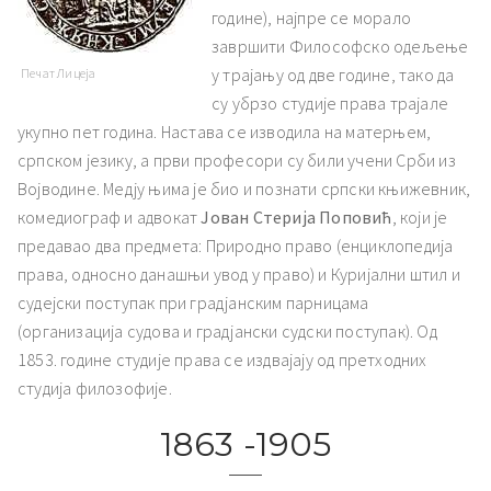
године), најпре се морало
завршити Философско одељење
у трајању од две године, тако да
Печат Лицеја
су убрзо студије права трајале
укупно пет година. Настава се изводила на матерњем,
српском језику, а први професори су били учени Срби из
Војводине. Медју њима је био и познати српски књижевник,
комедиограф и адвокат
Јован Стерија Поповић
, који је
предавао два предмета: Природно право (енциклопедија
права, односно данашњи увод у право) и Куријални штил и
судејски поступак при градјанским парницама
(организација судова и градјански судски поступак). Од
1853. године студије права се издвајају од претходних
студија филозофије.
1863 -1905