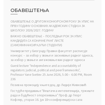
ОБАВЕШТЕЊА
ОБАВЕШТЕЊЕ О ДРУГОМ КОНКУРСНОМ РОКУ ЗА УПИС НА
ПРВУ ГОДИНУ ОСНОВНИХ АКАДЕМСКИХ СТУДИЈА ЗА
ШКОЛСКУ 2026/2027. ГОДИНУ
ВАЖНО ОБАВЕШТЕЊЕ – ПОСЛЕДЊИ РОК ЗА УПИС
КАНДИДАТА СА КОНАЧНЕ РАНГ ЛИСТЕ
(САМОФИНАНСИРАЈУЋИ СТУДЕНТИ)
Универзитет у Београду Правни факултет расписује
конкурс – за избор у звање и заснивање радног односа,
за избор у звање и ангажовање ван радног односа
Guest lecture “Independence and accountability of
regulators: judicial, political and peer frameworks”,
Professor Yane Svetiev 25 June 2026, 5.00 – 6.00 PM, Room
236
Позив на промоцију књиге доц. др Лидије Живковић
Гостујуће предавање “Вештачка интелигенција, тржиште
рада и будућност опорезивања” Проф. др Георг
Кофлер, уторак 16. јун 18ч конференцијска сала