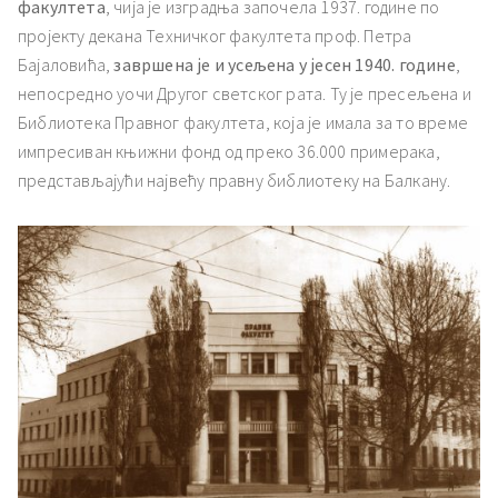
факултета
, чија је изградња започела 1937. године по
пројекту декана Техничког факултета проф. Петра
Бајаловића,
завршена је и усељена у јесен 1940. године
,
непосредно уочи Другог светског рата. Ту је пресељена и
Библиотека Правног факултета, која је имала за то време
импресиван књижни фонд од преко 36.000 примерака,
представљајући највећу правну библиотеку на Балкану.