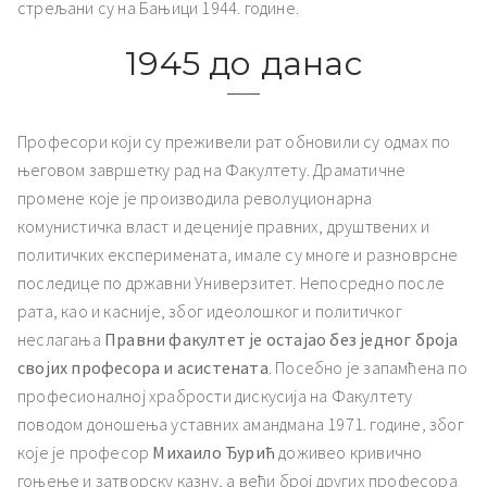
стрељани су на Бањици 1944. године.
1945 до данас
Професори који су преживели рат обновили су одмах по
његовом завршетку рад на Факултету. Драматичне
промене које је производила револуционарна
комунистичка власт и деценије правних, друштвених и
политичких експеримената, имале су многе и разноврсне
последице по државни Универзитет. Непосредно после
рата, као и касније, због идеолошког и политичког
неслагања
Правни факултет је остајао без једног броја
својих професора и асистената
. Посебно је запамћена по
професионалној храбрости дискусија на Факултету
поводом доношења уставних амандмана 1971. године, због
које је професор
Михаило Ђурић
доживео кривично
гоњење и затворску казну, а већи број других професора