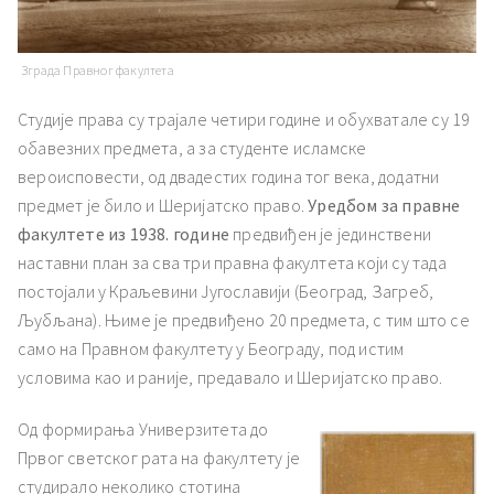
Зграда Правног факултета
Студије права су трајале четири године и обухватале су 19
обавезних предмета, а за студенте исламске
вероисповести, од двадестих година тог века, додатни
предмет је било и Шеријатско право.
Уредбом за правне
факултете из 1938. године
предвиђен је јединствени
наставни план за сва три правна факултета који су тада
постојали у Краљевини Југославији (Београд, Загреб,
Љубљана). Њиме је предвиђено 20 предмета, с тим што се
само на Правном факултету у Београду, под истим
условима као и раније, предавало и Шеријатско право.
Од формирања Универзитета до
Првог светског рата на факултету је
студирало неколико стотина