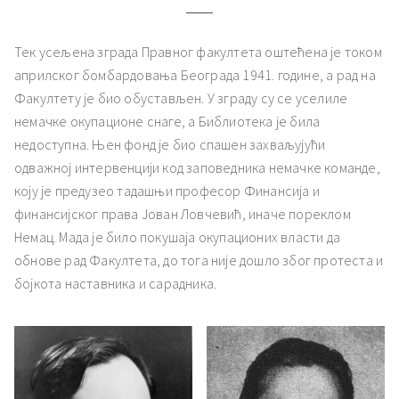
Тек усељена зграда Правног факултета оштећена је током
априлског бомбардовања Београда 1941. године, а рад на
Факултету је био обустављен. У зграду су се уселиле
немачке окупационе снаге, а Библиотека је била
недоступна. Њен фонд је био спашен захваљујући
одважној интервенцији код заповедника немачке команде,
коју је предузео тадашњи професор Финансија и
финансијског права Јован Ловчевић, иначе пореклом
Немац. Мада је било покушаја окупационих власти да
обнове рад Факултета, до тога није дошло због протеста и
бојкота наставника и сарадника.