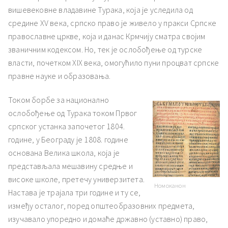
вишевековне владавине Турака, која је уследила од
средине XV века, српско право је живело у пракси Српске
православне цркве, која и данас Крмчију сматра својим
званичним кодексом. Но, тек је ослобођење од турске
власти, почетком XIX века, омогућило пуни процват српске
правне науке и образовања.
Током борбе за национално
ослобођење од Турака током Првог
српског устанка започетог 1804.
године, у Београду је 1808. године
основана Велика школа, која је
представљала мешавину средње и
високе школе, претечу универзитета.
Номоканон
Настава је трајала три године и ту се,
између осталог, поред општеобразовних предмета,
изучавало упоредно и домаће државно (уставно) право,