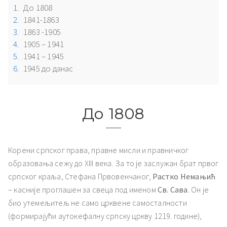
До 1808
1841-1863
1863 -1905
1905 – 1941
1941 – 1945
1945 до данас
До 1808
Корени српског права, правне мисли и правничког
образовања сежу до XIII века. За то је заслужан брат првог
српског краља, Стефана Првовенчаног,
Растко Немањић
– касније проглашен за свеца под именом
Св. Сава
. Он је
био утемељитељ не само црквене самосталности
(формирајући аутокефалну српску цркву 1219. године),