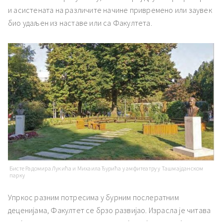
и асистената на различите начине привремено или заувек
био удаљен из наставе или са Факултета.
Бисте Радомира Лукића и Михаила Ђурића у амфитеатру у Ташмајданском
парку
Упркос разним потресима у бурним послератним
деценијама, Факултет се брзо развијао. Израсла је читава