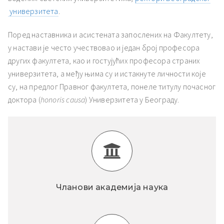
универзитета
.
ађеност Пословања” – Догађаји
Поред наставника и асистената запослених на Факултету,
у настави је често учествовао и један број професора
других факултета, као и гостујућих професора страних
универзитета, а међу њима су и истакнуте личности које
су, на предлог Правног факултета, понеле титулу почасног
доктора (
honoris causa
) Универзитета у Београду.
Чланови академијa наука