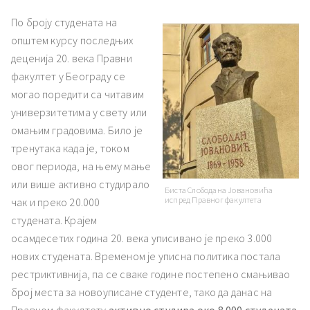
По броју студената на
општем курсу последњих
деценија 20. века Правни
факултет у Београду се
могао поредити са читавим
универзитетима у свету или
омањим градовима. Било је
тренутака када је, током
овог периода, на њему мање
или више активно студирало
Биста Слободана Јовановића
испред Правног факултета
чак и преко 20.000
студената. Крајем
осамдесетих година 20. века уписивано је преко 3.000
нових студената. Временом је уписна политика постала
рестриктивнија, па се сваке године постепено смањивао
број места за новоуписане студенте, тако да данас на
Правном факултету
активно студира око 8.000 студената