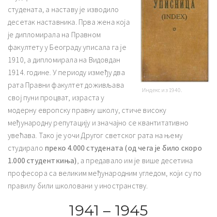
студената, а наставу је изводило
десетак наставника. Прва жена која
је дипломирала на Правном
факултету у Београду уписала га је
1910, а дипломирала на Видовдан
1914. године. У периоду између два
рата Правни факултет доживљава
Индекс из 1940.
свој пуни процват, израста у
модерну европску правну школу, стиче високу
међународну репутацију и значајно се квантитативно
увећава. Тако је уочи Другог светског рата
на њему
студирало
преко 4.000 студената (од чега је било скоро
1.000 студенткиња)
, а предавало им је више десетина
професора са великим међународним угледом, који су по
правилу били школовани у иностранству.
1941 – 1945