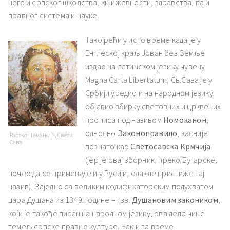
него и српског школства, књижевности, здравства, па и
правног система и науке.
Тако рећи у исто време када је у
Енглеској краљ Јован без Земље
издао на латинском језику чувену
Magna Carta Libertatum, Св.Сава је у
Србији уредио и на народном језику
објавио збирку световних и црквених
прописа под називом
Номоканон
,
односно
Законоправило
, касније
Растко Немањић, Свети
Сава
познато као
Светосавска Крмчија
(јер је овај зборник, преко Бугарске,
почео да се примењује и у Русији, одакле пристиже тај
назив). Заједно са великим кодификаторским подухватом
цара Душана из 1349. године – тзв.
Душановим закоником
,
који је такође писан на народном језику, ова дела чине
темељ српске правне културе. Чак и за време