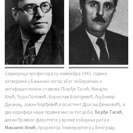
Ђорђе Тасић
Михаило Илић
Седморица професора су новембра 1941. године
затворени у Бањички логор због либералних и
антифашистичких ставова (Ђорђе Тасић, Михајло
Илић, Ђура Поповић, Борислав Благојевић, Љубомир
Дуканац, Јован Ђорђевић и асистент Драгаш Денковић), а
два корифеја наше правне мисли тог доба,
Ђорђе Тасић
,
декан Правног факултета у време избијања рата и
Михаило Илић
, проректор Универзитета у Београду,