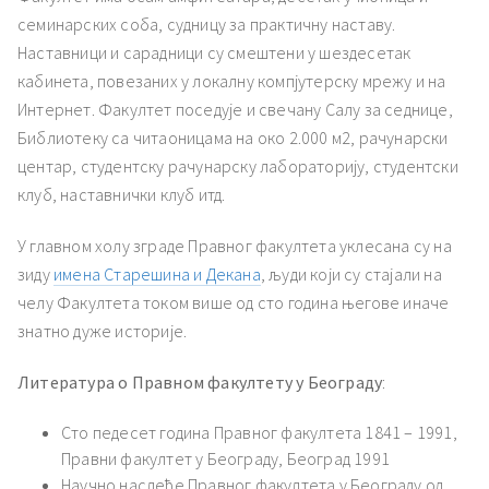
семинарских соба, судницу за практичну наставу.
Наставници и сарадници су смештени у шездесетак
кабинета, повезаних у локалну компјутерску мрежу и на
Интернет. Факултет поседује и свечану Салу за седнице,
Библиотеку са читаоницама на око 2.000 м2, рачунарски
центар, студентску рачунарску лабораторију, студентски
клуб, наставнички клуб итд.
У главном холу зграде Правног факултета уклесана су на
зиду
имена Старешина и Декана
, људи који су стајали на
челу Факултета током више од сто година његове иначе
знатно дуже историје.
Литература о Правном факултету у Београду
:
Сто педесет година Правног факултета 1841 – 1991,
Правни факултет у Београду, Београд 1991
Научно наслеђе Правног факултета у Београду од