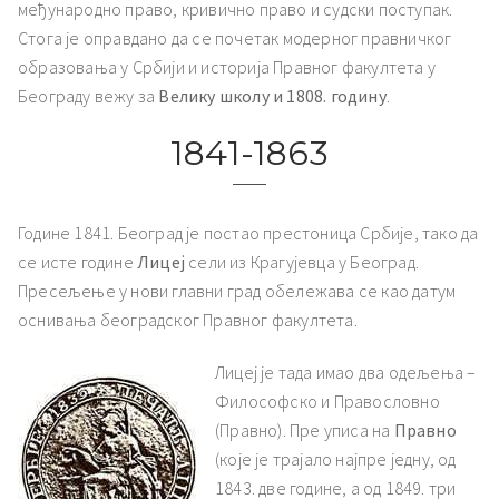
међународно право, кривично право и судски поступак.
Стога је оправдано да се почетак модерног правничког
образовања у Србији и историја Правног факултета у
Београду вежу за
Велику школу и 1808. годину
.
1841-1863
Године 1841. Београд је постао престоница Србије, тако да
се исте године
Лицеј
сели из Крагујевца у Београд.
Пресељење у нови главни град обележава се као датум
оснивања београдског Правног факултета.
Лицеј је тада имао два одељења –
Философско и Правословно
(Правно). Пре уписа на
Правно
(које је трајало најпре једну, од
1843. две године, а од 1849. три