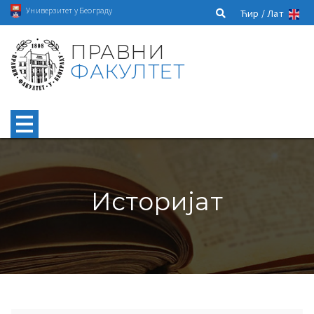
Универзитет у Београду
Ћир /
Лат
ПРАВНИ
ФАКУЛТЕТ
Историјат