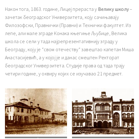
Након тога, 1863. године, Лицеј прераста у
Велику школу
–
зачетак београдског Универзитета, коју сачињавају
Филозофски, Правнички (Правни) и Технички факултет. Из
лепе, али мале зграде Конака књегиње Љубице, Велика
школа се сели у тада најрепрезентативнију зграду у
Београду, коју је “свом отечеству” завештао капетан Миша
Анастасијевић, а у којој је и данас смештен Ректорат
београдског Универзитета. Студије права од тада трају
четири године, у оквиру којих се изучавао 21 предмет.