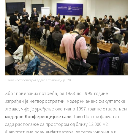
Свечаност поводом доделе стипендија, 2010.
Због повећаних потреба, од 1988. до 1995. године
изграђен је четвороспратни, модерни анекс факултетске
зграде, чије је уређење окончано 1997. године отварањем
модерне Конференцијске сале
. Тако Правни факултет
сада располаже са простором од близу 12.000 м2.
Факултет има осам амфитеатара, десетак учионица и