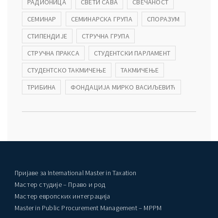
РАДИОНИЦА
СВЕТИ САВА
СВЕЧАНОСТ
СЕМИНАР
СЕМИНАРСКА ГРУПА
СПОРАЗУМ
СТИПЕНДИЈЕ
СТРУЧНА ГРУПА
СТРУЧНА ПРАКСА
СТУДЕНТСКИ ПАРЛАМЕНТ
СТУДЕНТСКО ТАКМИЧЕЊЕ
ТАКМИЧЕЊЕ
ТРИБИНА
ФОНДАЦИЈА МИРКО ВАСИЉЕВИЋ
Пријаве за International Master in Taxation
Мастер студије – Право и род
Мастер европских интеграција
Master in Public Procurement Management – MPPM