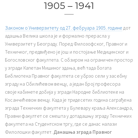
Конак књегиње Љубице
Капетан Мишино здање
1905 – 1941
Законом o Универзитету oд 27. фебруара 1905. године
дот
адашња Велика школа је и формално прерасла у
Универзитет у Београду. Поред Филозофског, Правног и
Техничког, предвиђено је још и постојање Медицинског и
Богословског факултета. С обзиром на ограничен простор
у згради Капетан Мишиног здања, већ тада богата
Библиотека Правног факултета се убрзо сели у засебну
зграду на Обилићевом венцу, а један број професора
своје кабинете добија у згради Народне библиотеке на
Косанчићевом венцу. Када је тридесетих година саграђена
зграда Техничких факултета у Булевару краља Александра,
Правни факултет се смешта у дотадашњу зграду Техничких
факултета на Студентском тргу, где се данас налази
Филолошки факултет.
Данашња зграда Правног