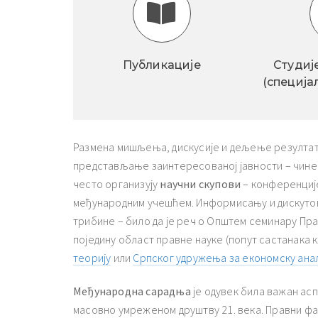
Публикације
Студиј
(специја
Размена мишљења, дискусије и дељење резултата
представљање заинтересованој јавности – чине 
често организују
научни скупови
– конференције
међународним учешћем. Информисању и дискутов
трибине – било да је реч о Општем семинару Пр
поједину област правне науке (попут састанака
теорију
или
Српског удружења за економску ана
Међународна сарадња
је одувек била важан асп
масовно умреженом друштву 21. века. Правни фа