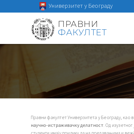
Универзитет у Београду
ПРАВНИ
ФАКУЛТЕТ
Правни факултет Универзитета у Београду, као
научно-истраживачку делатност
. Од изузетног
студенти имају прилику да на предавањима и веж