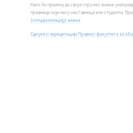
Како би прилику да своје стручно знање унапред
правници који нису наставници или студенти, Пр
(специјализацију) знања
.
Одлука о акредитацији Правног факултета за о