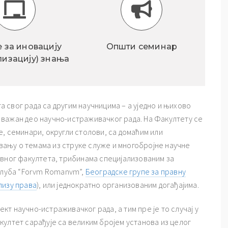
е за иновацију
Општи семинар
лизацију) знања
 свог рада са другим научницима – а уједно и њихово
важан део научно-истраживачког рада. На Факултету се
, семинари, округли столови, са домаћим или
ању о темама из струке служе и многобројне научне
авног факултета, трибинама специјализованим за
 клуба “Forvm Romanvm”,
Београдске групе за правну
лизу права
), или једнократно организованим догађајима.
ект научно-истраживачког рада, а тим пре је то случај у
култет сарађује са великим бројем установа из целог