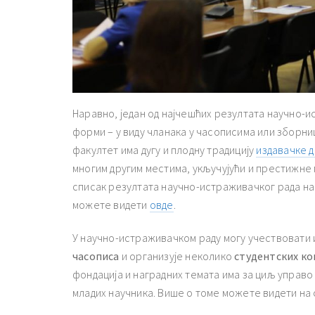
Наравно, један од најчешћих резултата научно-
форми – у виду чланака у часописима или зборни
факултет има дугу и плодну традицију
издавачке 
многим другим местима, укључујући и престижне
списак резултата научно-истраживачког рада на
можете видети
овде
.
У научно-истраживачком раду могу учествовати 
часописа
и организује неколико
студентских к
фондација и наградних темата има за циљ управо 
младих научника. Више о томе можете видети на