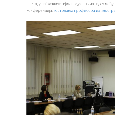
света, у најразличитијим подухватима: ту су м
конференција,
гостовања професора из иностр