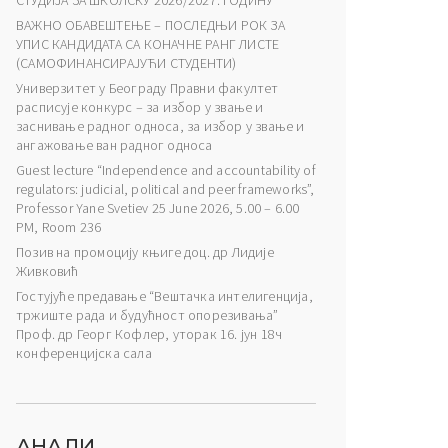
СТУДИЈА ЗА ШКОЛСКУ 2026/2027. ГОДИНУ
ВАЖНО ОБАВЕШТЕЊЕ – ПОСЛЕДЊИ РОК ЗА
УПИС КАНДИДАТА СА КОНАЧНЕ РАНГ ЛИСТЕ
(САМОФИНАНСИРАЈУЋИ СТУДЕНТИ)
Универзитет у Београду Правни факултет
расписује конкурс – за избор у звање и
заснивање радног односа, за избор у звање и
ангажовање ван радног односа
Guest lecture “Independence and accountability of
regulators: judicial, political and peer frameworks”,
Professor Yane Svetiev 25 June 2026, 5.00 – 6.00
PM, Room 236
Позив на промоцију књиге доц. др Лидије
Живковић
Гостујуће предавање “Вештачка интелигенција,
тржиште рада и будућност опорезивања”
Проф. др Георг Кофлер, уторак 16. јун 18ч
конференцијска сала
АНАЛИ