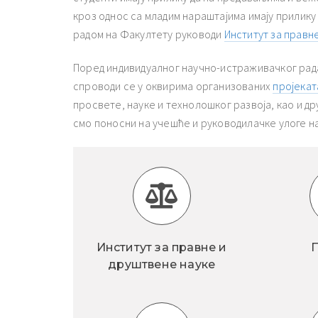
кроз однос са младим нараштајима имају прилику 
радом на Факултету руководи
Институт за правн
Поред индивидуалног научно-истраживачког рад
спроводи се у оквирима организованих
пројекат
просвете, науке и технолошког развоја, као и д
смо поносни на учешће и руководилачке улоге н
Институт за правне и
П
друштвене науке