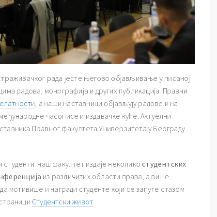
истраживачког рада јесте његово објављивање у писаној
цима радова, монографија и других публикација. Правни
делатности
, а наши наставници објављују радове и на
 међународне часописе и издавачке куће. Актуелни
ставника Правног факултета Универзитета у Београду
и студенти: наш факултет издаје неколико
студентских
онференција
из различитих области права, а више
да мотивише и награди студенте који се запуте стазом
 страници
Студентски живот
.