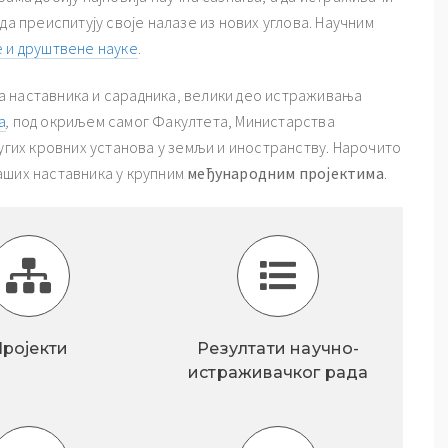
да преиспитују своје налазе из нових углова. Научним
е и друштвене науке
.
а наставника и сарадника, велики део истраживања
а
,
под окриљем самог Факултета, Министарства
ругих кровних установа у земљи и иностранству. Нарочито
аших наставника у крупним
међународним пројектима
.
ројекти
Резултати научно-
истраживачког рада