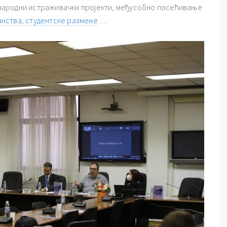
еђународни истраживачки пројекти, међусобно посећивање
анства
,
студентске размене
…