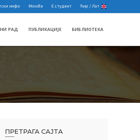
тски инфо
Moodle
Е студент
Ћир /
Лат
НИ РАД
ПУБЛИКАЦИЈЕ
БИБЛИОТЕКА
ПРЕТРАГА САЈТА