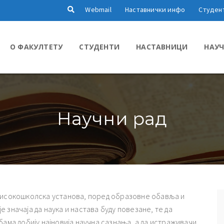
Webmail
Наставнички инфо
Студен
О ФАКУЛТЕТУ
СТУДЕНТИ
НАСТАВНИЦИ
НАУЧ
Научни рад
 високошколска установа, поред образовне обавља и
 је значаја да наука и настава буду повезане, те да
бама добију најновија научна сазнања, а да истраживачи