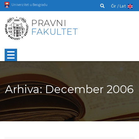
Univerzitet u Beogradu
Ćir /
Lat
PRAVNI
FAKULTET
Arhiva: December 2006