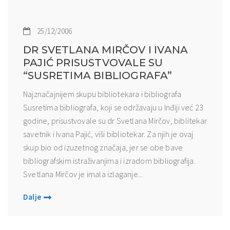
25/12/2006
DR SVETLANA MIRČOV I IVANA
PAJIĆ PRISUSTVOVALE SU
“SUSRETIMA BIBLIOGRAFA”
Najznačajnijem skupu bibliotekara i bibliografa
Susretima bibliografa, koji se održavaju u Inđiji već 23
godine, prisustvovale su dr Svetlana Mirčov, biblitekar
savetnik i Ivana Pajić, viši bibliotekar. Za njih je ovaj
skup bio od izuzetnog značaja, jer se obe bave
bibliografskim istraživanjima i izradom bibliografija.
Svetlana Mirčov je imala izlaganje...
Dalje