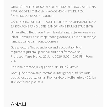
OBAVEŠTENJE O DRUGOM KONKURSNOM ROKU ZA UPIS NA
PRVU GODINU OSNOVNIH AKADEMSKIH STUDIJA ZA
ŠKOLSKU 2026/2027. GODINU
VAŽNO OBAVEŠTENJE – POSLEDNJI ROK ZA UPIS KANDIDATA
SA KONAČNE RANG LISTE (SAMOFINANSIRAJUĆI STUDENTI)
Univerzitet u Beogradu Pravni fakultet raspisuje konkurs – za
izbor u zvanje i zasnivanje radnog odnosa, za izbor u zvanje
i angažovanje van radnog odnosa
Guest lecture “Independence and accountability of
regulators: judicial, political and peer frameworks”,
Professor Yane Svetiev 25 June 2026, 5.00 – 6.00 PM, Room
236
Poziv na promociju knjige doc. dr Lidije Živković
Gostujuće predavanje “Veštačka inteligencija, tržište rada i
budućnost oporezivanja” Prof. dr Georg Kofler, utorak 16. jun
18č konferencijska sala
ANALI