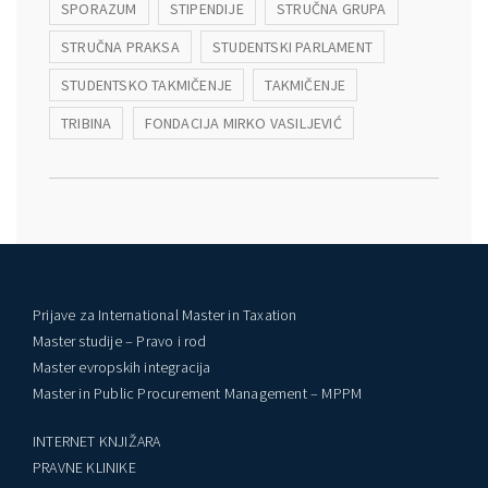
SPORAZUM
STIPENDIJE
STRUČNA GRUPA
STRUČNA PRAKSA
STUDENTSKI PARLAMENT
STUDENTSKO TAKMIČENJE
TAKMIČENJE
TRIBINA
FONDACIJA MIRKO VASILJEVIĆ
Prijave za International Master in Taxation
Master studije – Pravo i rod
Master evropskih integracija
Master in Public Procurement Management – MPPM
INTERNET KNJIŽARA
PRAVNE KLINIKE