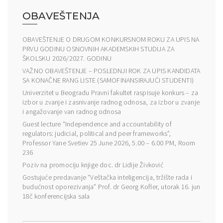
OBAVEŠTENJA
OBAVEŠTENJE O DRUGOM KONKURSNOM ROKU ZA UPIS NA
PRVU GODINU OSNOVNIH AKADEMSKIH STUDIJA ZA
ŠKOLSKU 2026/2027. GODINU
VAŽNO OBAVEŠTENJE – POSLEDNJI ROK ZA UPIS KANDIDATA
SA KONAČNE RANG LISTE (SAMOFINANSIRAJUĆI STUDENTI)
Univerzitet u Beogradu Pravni fakultet raspisuje konkurs – za
izbor u zvanje i zasnivanje radnog odnosa, za izbor u zvanje
i angažovanje van radnog odnosa
Guest lecture “Independence and accountability of
regulators: judicial, political and peer frameworks”,
Professor Yane Svetiev 25 June 2026, 5.00 – 6.00 PM, Room
236
Poziv na promociju knjige doc. dr Lidije Živković
Gostujuće predavanje “Veštačka inteligencija, tržište rada i
budućnost oporezivanja” Prof. dr Georg Kofler, utorak 16. jun
18č konferencijska sala