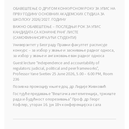
ОБАВЕШТЕЊЕ О ДРУГОМ КОНКУРСНОМ РОКУ ЗА УПИС НА
ПРВУ ГОДИНУ ОСНОВНИХ АКАДЕМСКИХ СТУДИЈА ЗА
ШКОЛСКУ 2026/2027. ГОДИНУ
ВАЖНО ОБАВЕШТЕЊЕ – ПОСЛЕДЊИ РОК ЗА УПИС
КАНДИДАТА СА КОНАЧНЕ РАНГ ЛИСТЕ
(САМОФИНАНСИРАЈУЋИ СТУДЕНТИ)
Универзитет у Београду Правни факултет расписује
конкурс – за избор у звање и заснивање радног односа,
за избор у звање и ангажовање ван радног односа
Guest lecture “Independence and accountability of
regulators: judicial, political and peer frameworks”,
Professor Yane Svetiev 25 June 2026, 5.00 – 6.00 PM, Room
236
Позив на промоцију књиге доц. др Лидије Живковић
Гостујуће предавање “Вештачка интелигенција, тржиште
рада и будућност опорезивања” Проф. др Георг
Кофлер, уторак 16. јун 18ч конференцијска сала