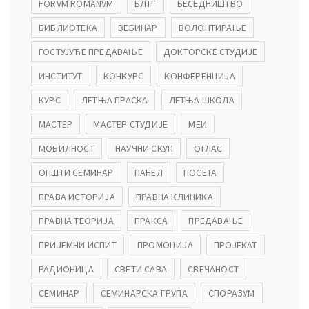
FORVM ROMANVM
БЛТГ
БЕСЕДНИШТВО
БИБЛИОТЕКА
ВЕБИНАР
ВОЛОНТИРАЊЕ
ГОСТУЈУЋЕ ПРЕДАВАЊЕ
ДОКТОРСКЕ СТУДИЈЕ
ИНСТИТУТ
КОНКУРС
КОНФЕРЕНЦИЈА
КУРС
ЛЕТЊА ПРАСКА
ЛЕТЊА ШКОЛА
МАСТЕР
МАСТЕР СТУДИЈЕ
МЕИ
МОБИЛНОСТ
НАУЧНИ СКУП
ОГЛАС
ОПШТИ СЕМИНАР
ПАНЕЛ
ПОСЕТА
ПРАВА ИСТОРИЈА
ПРАВНА КЛИНИКА
ПРАВНА ТЕОРИЈА
ПРАКСА
ПРЕДАВАЊЕ
ПРИЈЕМНИ ИСПИТ
ПРОМОЦИЈА
ПРОЈЕКАТ
РАДИОНИЦА
СВЕТИ САВА
СВЕЧАНОСТ
СЕМИНАР
СЕМИНАРСКА ГРУПА
СПОРАЗУМ