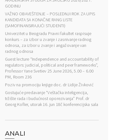
AKADEMSKIH STUDIJA ZA ŠKOLSKU 2026/2027.
GODINU
VAŽNO OBAVEŠTENJE – POSLEDNJI ROK ZA UPIS
KANDIDATA SA KONAČNE RANG LISTE
(SAMOFINANSIRAJUĆI STUDENTI)
Univerzitet u Beogradu Pravni fakultet raspisuje
konkurs – za izbor u zvanje i zasnivanje radnog
odnosa, za izbor u zvanje i angažovanje van
radnog odnosa
Guest lecture “Independence and accountability of
regulators: judicial, political and peer frameworks”,
Professor Yane Svetiev 25 June 2026, 5.00 – 6.00
PM, Room 236
Poziv na promociju knjige doc. dr Lidije Živković
Gostujuće predavanje “Veštačka inteligencija,
tržište rada i budućnost oporezivanja” Prof. dr
Georg Kofler, utorak 16. jun 18č konferencijska sala
ANALI