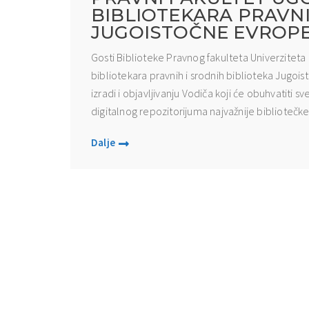
BIBLIOTEKARA PRAVNI
JUGOISTOČNE EVROP
Gosti Biblioteke Pravnog fakulteta Univerziteta 
bibliotekara pravnih i srodnih biblioteka Jugoi
izradi i objavljivanju Vodiča koji će obuhvatiti sv
digitalnog repozitorijuma najvažnije bibliotečke gr
Dalje