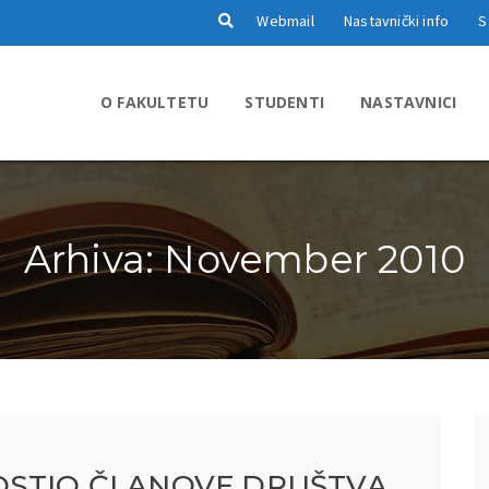
Webmail
Nastavnički info
S
O FAKULTETU
STUDENTI
NASTAVNICI
Arhiva: November 2010
OSTIO ČLANOVE DRUŠTVA