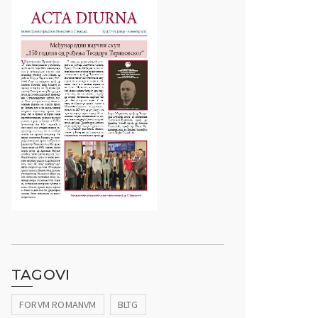
TAGOVI
FORVM ROMANVM
BLTG