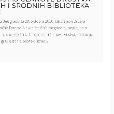
H I SRODNIH BIBLIOTEKA
E
u Beogradu su 29. oktobra 2010. bili članovi Drušva
stočne Evrope. Nakon stručnih razgovora, poglavito o
e biblioteke čiji su bibliotekari članovi Društva, stvaranju
ađe istih bibliotek i izradi...