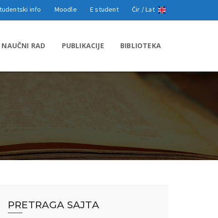
tudentski info
Moodle
E student
Ćir /
Lat
NAUČNI RAD
PUBLIKACIJE
BIBLIOTEKA
PRETRAGA SAJTA