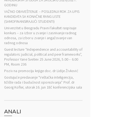
AKADEMSKIH STUDIJA ZA ŠKOLSKU 2026/2027.
GODINU
VAŽNO OBAVEŠTENJE – POSLEDNJI ROK ZA UPIS
KANDIDATA SA KONAČNE RANG LISTE
(SAMOFINANSIRAJUĆI STUDENTI)
Univerzitet u Beogradu Pravni fakultet raspisuje
konkurs – za izbor u zvanje i zasnivanje radnog
odnosa, za izbor u zvanje i angažovanje van
radnog odnosa
Guest lecture “Independence and accountability of
regulators: judicial, political and peer frameworks”,
Professor Yane Svetiev 25 June 2026, 5.00 – 6.00
PM, Room 236
Poziv na promociju knjige doc. dr Lidije Živković
Gostujuće predavanje “Veštačka inteligencija,
tržište rada i budućnost oporezivanja” Prof. dr
Georg Kofler, utorak 16. jun 18č konferencijska sala
ANALI