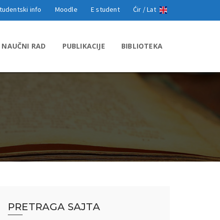
tudentski info
Moodle
E student
Ćir /
Lat
NAUČNI RAD
PUBLIKACIJE
BIBLIOTEKA
PRETRAGA SAJTA