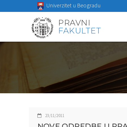
Univerzitet u Beogradu
PRAVNI
FAKULTET
23/11/2011
NOVE ODREDBE U PRA