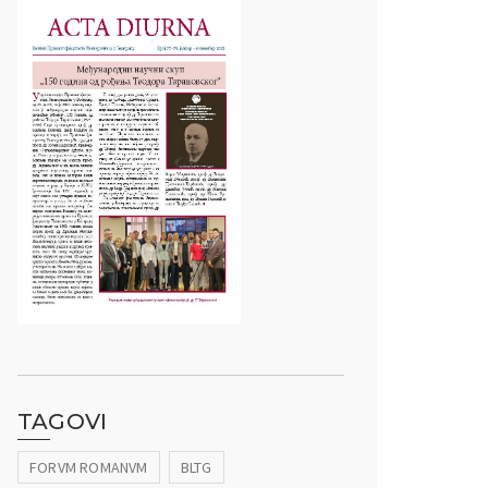
TAGOVI
FORVM ROMANVM
BLTG