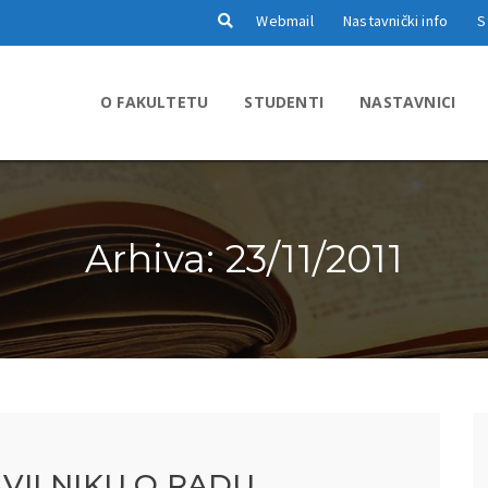
Webmail
Nastavnički info
S
O FAKULTETU
STUDENTI
NASTAVNICI
Arhiva: 23/11/2011
VILNIKU O RADU