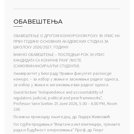
ОБАВЕШТЕЊА
ОБАВЕШТЕЊЕ О ДРУГОМ КОНКУРСНОМ РОКУ ЗА УПИС НА
ПРВУ ГОДИНУ ОСНОВНИХ АКАДЕМСКИХ СТУДИЈА ЗА
ШКОЛСКУ 2026/2027. ГОДИНУ
ВАЖНО ОБАВЕШТЕЊЕ – ПОСЛЕДЊИ РОК ЗА УПИС
КАНДИДАТА СА КОНАЧНЕ РАНГ ЛИСТЕ
(САМОФИНАНСИРАЈУЋИ СТУДЕНТИ)
Универзитет у Београду Правни факултет расписује
конкурс – за избор у звање и заснивање радног односа,
за избор у звање и ангажовање ван радног односа
Guest lecture “Independence and accountability of
regulators: judicial, political and peer frameworks”,
Professor Yane Svetiev 25 June 2026, 5.00 – 6.00 PM, Room
236
Позив на промоцију књиге доц. др Лидије Живковић
Гостујуће предавање “Вештачка интелигенција, тржиште
рада и будућност опорезивања” Проф. др Георг