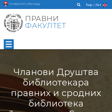
Универзитет у Београду
Ћир /
Лат
ПРАВНИ
ФАКУЛТЕТ
Чланови Друштва
библиотекара
правних и сродних
библиотека