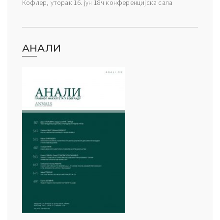
Кофлер, уторак 16. јун 18ч конференцијска сала
АНАЛИ