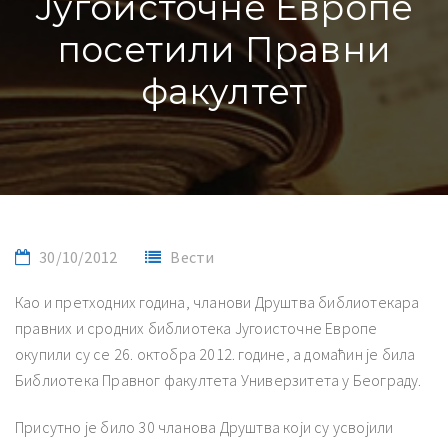
Југоисточне Европе
посетили Правни
факултет
30/10/2012
Вести
Као и претходних година, чланови Друштва библиотекара
правних и сродних библиотека Југоисточне Европе
окупили су се 26. октобра 2012. године, а домаћин је била
Библиотека Правног факултета Универзитета у Београду.
Присутно је било 30 чланова Друштва који су усвојили