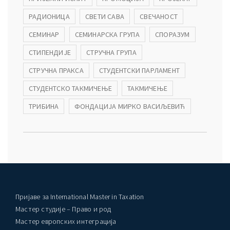
РАДИОНИЦА
СВЕТИ САВА
СВЕЧАНОСТ
СЕМИНАР
СЕМИНАРСКА ГРУПА
СПОРАЗУМ
СТИПЕНДИЈЕ
СТРУЧНА ГРУПА
СТРУЧНА ПРАКСА
СТУДЕНТСКИ ПАРЛАМЕНТ
СТУДЕНТСКО ТАКМИЧЕЊЕ
ТАКМИЧЕЊЕ
ТРИБИНА
ФОНДАЦИЈА МИРКО ВАСИЉЕВИЋ
Пријаве за International Master in Taxation
Мастер студије – Право и род
Мастер европских интеграција