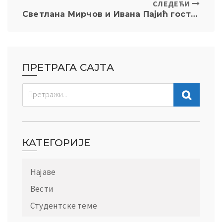
СЛЕДЕЋИ
Светлана Мирчов и Ивана Пајић гостовале у Инђији
ПРЕТРАГА САЈТА
КАТЕГОРИЈЕ
Најаве
Вести
Студентске теме