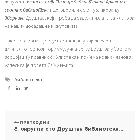
документ
Улога и компетенције библиотекара правних и
сродних библиотека
и договорили се о публиковању
Зборника
Друштва, који треба да садржи излагања чланова
на нашим досадашњим скуповима.
Након информације о успостављању заједничког
дигиталног репозиторијуму, учлањењу Друштва у Светску
асоцојацију правних библиотека и пријема нових чланова,
уследила је посета Сајму књига.
библиотека
ПРЕТХОДНИ
8. округли сто Друштва библиотекара правних и сродних библиотека Југоисточне Европе одржан у Неуму