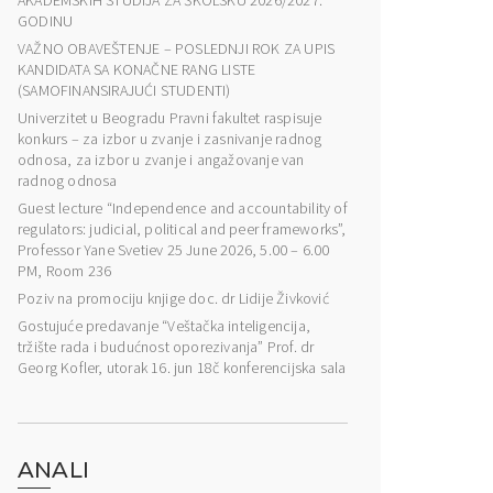
AKADEMSKIH STUDIJA ZA ŠKOLSKU 2026/2027.
GODINU
VAŽNO OBAVEŠTENJE – POSLEDNJI ROK ZA UPIS
KANDIDATA SA KONAČNE RANG LISTE
(SAMOFINANSIRAJUĆI STUDENTI)
Univerzitet u Beogradu Pravni fakultet raspisuje
konkurs – za izbor u zvanje i zasnivanje radnog
odnosa, za izbor u zvanje i angažovanje van
radnog odnosa
Guest lecture “Independence and accountability of
regulators: judicial, political and peer frameworks”,
Professor Yane Svetiev 25 June 2026, 5.00 – 6.00
PM, Room 236
Poziv na promociju knjige doc. dr Lidije Živković
Gostujuće predavanje “Veštačka inteligencija,
tržište rada i budućnost oporezivanja” Prof. dr
Georg Kofler, utorak 16. jun 18č konferencijska sala
ANALI