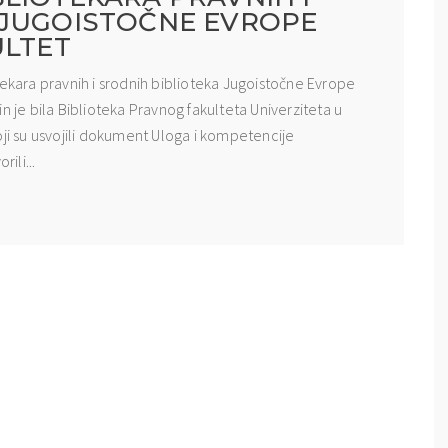
 JUGOISTOČNE EVROPE
ULTET
tekara pravnih i srodnih biblioteka Jugoistočne Evrope
n je bila Biblioteka Pravnog fakulteta Univerziteta u
oji su usvojili dokument Uloga i kompetencije
ili...