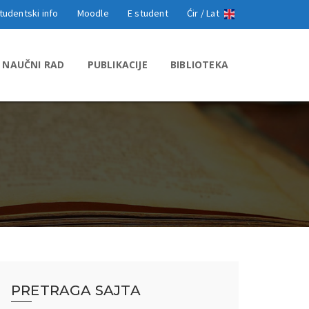
tudentski info
Moodle
E student
Ćir /
Lat
NAUČNI RAD
PUBLIKACIJE
BIBLIOTEKA
PRETRAGA SAJTA