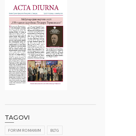
TAGOVI
FORVM ROMANVM
BLTG