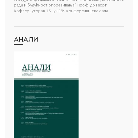
рада и будућност опорезивања” Проф. др Георг
Кофлер, уторак 16. јун 18ч конференцијска сала
АНАЛИ