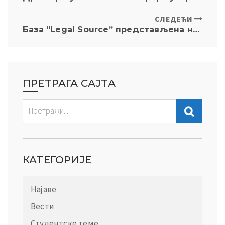
СЛЕДЕЋИ
База “Legal Source” представљена на Правном факултету
ПРЕТРАГА САЈТА
КАТЕГОРИЈЕ
Најаве
Вести
Студентске теме