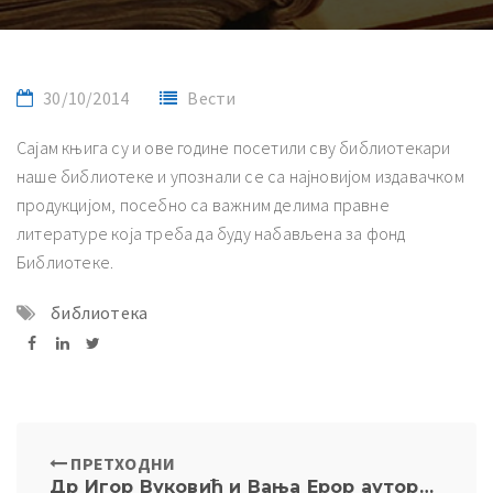
30/10/2014
Вести
Сајам књига су и ове године посетили сву библиотекари
наше библиотеке и упознали се са најновијом издавачком
продукцијом, посебно са важним делима правне
литературе која треба да буду набављена за фонд
Библиотеке.
библиотека
ПРЕТХОДНИ
Др Игор Вуковић и Вања Ерор аутори су библиографије наставника и сарадника на Катедри за кривично право