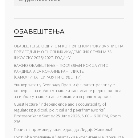
ОБАВЕШТЕЊА
ОБАВЕШТЕЊЕ О ДРУГОМ КОНКУРСНОМ РОКУ ЗА УПИС НА
ПРВУ ГОДИНУ ОСНОВНИХ АКАДЕМСКИХ СТУДИЈА ЗА
ШКОЛСКУ 2026/2027. ГОДИНУ
ВАЖНО ОБАВЕШТЕЊЕ – ПОСЛЕДЊИ РОК ЗА УПИС
КАНДИДАТА СА КОНАЧНЕ РАНГ ЛИСТЕ
(САМОФИНАНСИРАЈУЋИ СТУДЕНТИ)
Универзитет у Београду Правни факултет расписује
конкурс – за избор у звање и заснивање радног односа,
за избор у звање и ангажовање ван радног односа
Guest lecture “Independence and accountability of
regulators: judicial, political and peer frameworks”,
Professor Yane Svetiev 25 June 2026, 5.00 – 6.00 PM, Room
236
Позив на промоцију књиге доц. др Лидије Живковић
Гостујуће предавање “Вештачка интелигенција, тржиште