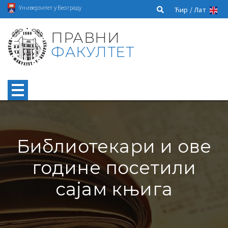
Универзитет у Београду
Ћир /
Лат
ПРАВНИ
ФАКУЛТЕТ
Библиотекари и ове
године посетили
сајам књига