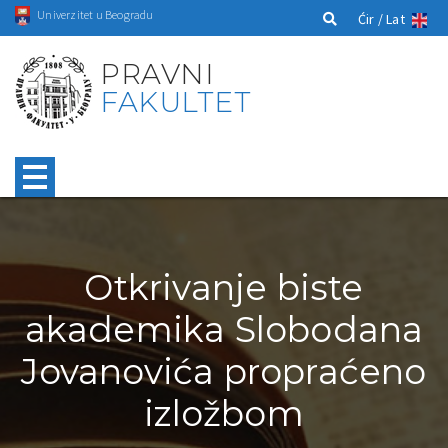
Univerzitet u Beogradu
Ćir /
Lat
PRAVNI
FAKULTET
Otkrivanje biste
akademika Slobodana
Jovanovića propraćeno
izložbom