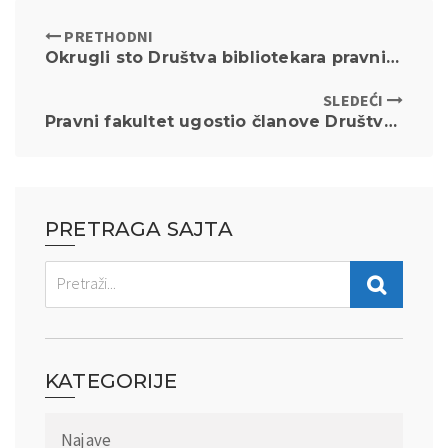
PRETHODNI
Okrugli sto Društva bibliotekara pravnih i srodnih biblioteka Jugoistočne Evrope u Neumu
SLEDEĆI
Pravni fakultet ugostio članove Društva bibliotekara pravnih i srodnih biblioteka Jugoistočne Evrope
PRETRAGA SAJTA
KATEGORIJE
Najave