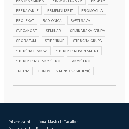
PRAVNA KLINIKA
PRAVNA TEORIJA
PRAKSA
PREDAVANJE
PRIJEMNI ISPIT
PROMOCIJA
PROJEKAT
RADIONICA
SVETI SAVA
SVEČANOST
SEMINAR
SEMINARSKA GRUPA
SPORAZUM
STIPENDIJE
STRUČNA GRUPA
STRUČNA PRAKSA
STUDENTSKI PARLAMENT
STUDENTSKO TAKMIČENJE
TAKMIČENJE
TRIBINA
FONDACIJA MIRKO VASILJEVIĆ
Prijave za International Master in Taxation
Master studije – Pravo i rod