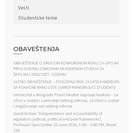
Vesti
Studentske teme
OBAVEŠTENJA
OBAVEŠTENJE O DRUGOM KONKURSNOM ROKU ZA UPIS NA
PRVU GODINU OSNOVNIH AKADEMSKIH STUDIJA ZA
ŠKOLSKU 2026/2027. GODINU
VAŽNO OBAVEŠTENJE – POSLEDNJI ROK ZA UPIS KANDIDATA
SA KONAČNE RANG LISTE (SAMOFINANSIRAJUĆI STUDENTI)
Univerzitet u Beogradu Pravni fakultet raspisuje konkurs – za
izbor u zvanje i zasnivanje radnog odnosa, za izbor u zvanje
i angažovanje van radnog odnosa
Guest lecture “Independence and accountability of
regulators: judicial, political and peer frameworks”,
Professor Yane Svetiev 25 June 2026, 5.00 – 6.00 PM, Room
236