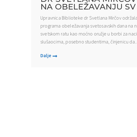
NA OBELEŽAVANJU SV
Upravnica Biblioteke dr Svetlana Mirčov održala
programa obeležavanja svetosavskih dana na na
svetskom ratu kao moćno oružje u borbi za nacion
slušaocima, posebno studentima, činjenicu da..
Dalje