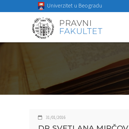
Univerzitet u Beogradu
PRAVNI
FAKULTET
31/01/2016
DR SVETLANA MIRČOV