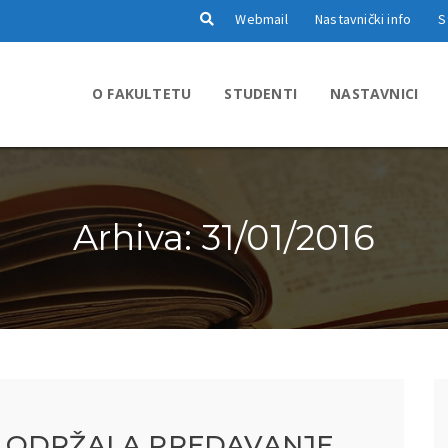
Webmail
Nastavnički info
S
O FAKULTETU
STUDENTI
NASTAVNICI
Arhiva: 31/01/2016
 ODRŽALA PREDAVANJE