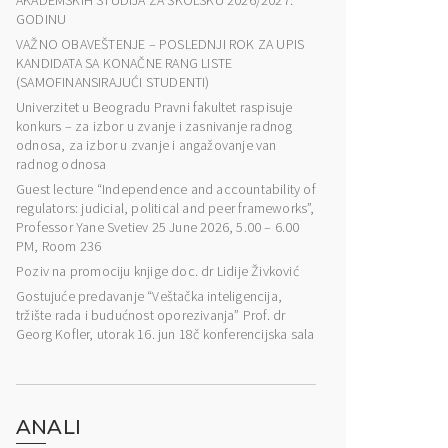
AKADEMSKIH STUDIJA ZA ŠKOLSKU 2026/2027.
GODINU
VAŽNO OBAVEŠTENJE – POSLEDNJI ROK ZA UPIS
KANDIDATA SA KONAČNE RANG LISTE
(SAMOFINANSIRAJUĆI STUDENTI)
Univerzitet u Beogradu Pravni fakultet raspisuje
konkurs – za izbor u zvanje i zasnivanje radnog
odnosa, za izbor u zvanje i angažovanje van
radnog odnosa
Guest lecture “Independence and accountability of
regulators: judicial, political and peer frameworks”,
Professor Yane Svetiev 25 June 2026, 5.00 – 6.00
PM, Room 236
Poziv na promociju knjige doc. dr Lidije Živković
Gostujuće predavanje “Veštačka inteligencija,
tržište rada i budućnost oporezivanja” Prof. dr
Georg Kofler, utorak 16. jun 18č konferencijska sala
ANALI