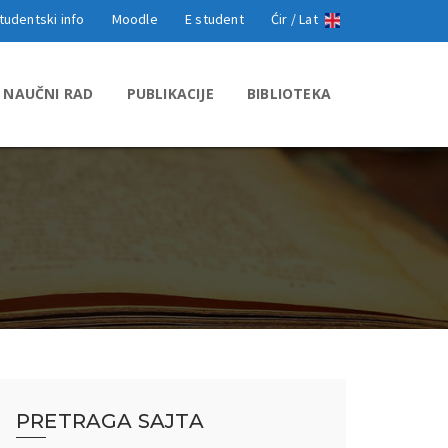
tudentski info
Moodle
E student
Ćir /
Lat
NAUČNI RAD
PUBLIKACIJE
BIBLIOTEKA
PRETRAGA SAJTA