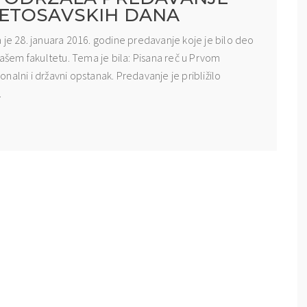
ETOSAVSKIH DANA
 je 28. januara 2016. godine predavanje koje je bilo deo
šem fakultetu. Tema je bila: Pisana reč u Prvom
alni i državni opstanak. Predavanje je približilo
.