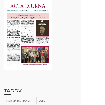
TAGOVI
FORVM ROMANVM
BLTG