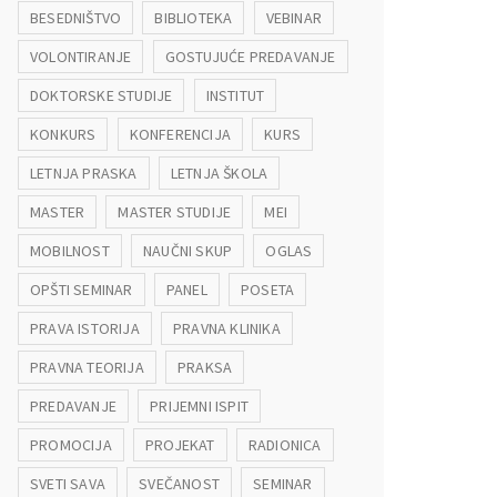
BESEDNIŠTVO
BIBLIOTEKA
VEBINAR
VOLONTIRANJE
GOSTUJUĆE PREDAVANJE
DOKTORSKE STUDIJE
INSTITUT
KONKURS
KONFERENCIJA
KURS
LETNJA PRASKA
LETNJA ŠKOLA
MASTER
MASTER STUDIJE
MEI
MOBILNOST
NAUČNI SKUP
OGLAS
OPŠTI SEMINAR
PANEL
POSETA
PRAVA ISTORIJA
PRAVNA KLINIKA
PRAVNA TEORIJA
PRAKSA
PREDAVANJE
PRIJEMNI ISPIT
PROMOCIJA
PROJEKAT
RADIONICA
SVETI SAVA
SVEČANOST
SEMINAR