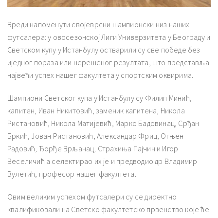
Вреди напоменути својеврсни шампионски низ наших
футсалера: у овосезонској Лиги Универзитета у Београду и
Светском купу у Истанбулу остварили су све победе без
иједног пораза или нерешеног резултата, што представља
највећи успех нашег факултета у спортским оквирима.
Шампиони Светског купа у Истанбулу су Филип Минић,
капитен, Иван Никитовић, заменик капитена, Никола
Ристановић, Никола Матијевић, Марко Бадовинац, Срђан
Бркић, Јован Ристановић, Александар Фриц, Огњен
Радовић, Ђорђе Врљанац, Страхиња Пајчин и Игор
Веселичић а селектирао их је и предводио др Владимир
Вулетић, професор нашег факултета.
Овим великим успехом футсалери су се директно
квалификовали на Светско факултетско првенство које ће