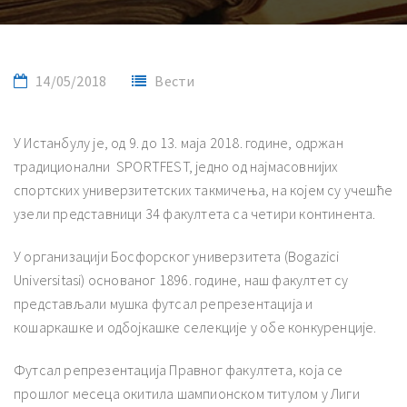
14/05/2018
Вести
У Истанбулу је, од 9. до 13. маја 2018. године, одржан
традиционални SPORTFEST, једно од најмасовнијих
спортских универзитетских такмичења, на којем су учешће
узели представници 34 факултета са четири континента.
У организацији Босфорског универзитета (Bogazici
Universitasi) основаног 1896. године, наш факултет су
представљали мушка футсал репрезентација и
кошаркашке и одбојкашке селекције у обе конкуренције.
Футсал репрезентација Правног факултета, која се
прошлог месеца окитила шампионском титулом у Лиги