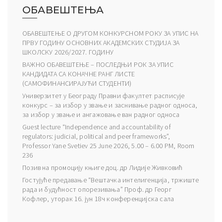
ОБАВЕШТЕЊА
ОБАВЕШТЕЊЕ О ДРУГОМ КОНКУРСНОМ РОКУ ЗА УПИС НА
ПРВУ ГОДИНУ ОСНОВНИХ АКАДЕМСКИХ СТУДИЈА ЗА
ШКОЛСКУ 2026/2027. ГОДИНУ
ВАЖНО ОБАВЕШТЕЊЕ – ПОСЛЕДЊИ РОК ЗА УПИС
КАНДИДАТА СА КОНАЧНЕ РАНГ ЛИСТЕ
(САМОФИНАНСИРАЈУЋИ СТУДЕНТИ)
Универзитет у Београду Правни факултет расписује
конкурс – за избор у звање и заснивање радног односа,
за избор у звање и ангажовање ван радног односа
Guest lecture “Independence and accountability of
regulators: judicial, political and peer frameworks”,
Professor Yane Svetiev 25 June 2026, 5.00 – 6.00 PM, Room
236
Позив на промоцију књиге доц. др Лидије Живковић
Гостујуће предавање “Вештачка интелигенција, тржиште
рада и будућност опорезивања” Проф. др Георг
Кофлер, уторак 16. јун 18ч конференцијска сала