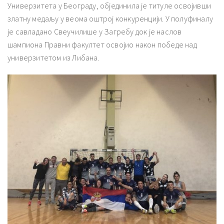
Универзитета у Београду, објединила је титуле освојивши
златну медаљу у веома оштрој конкуренцији. У полуфиналу
је савладано Свеучилише у Загребу док је наслов
шампиона Правни факултет освојио након победе над
универзитетом из Либана.