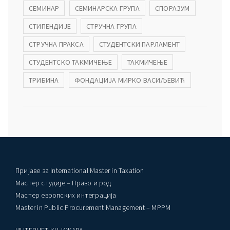
СЕМИНАР
СЕМИНАРСКА ГРУПА
СПОРАЗУМ
СТИПЕНДИЈЕ
СТРУЧНА ГРУПА
СТРУЧНА ПРАКСА
СТУДЕНТСКИ ПАРЛАМЕНТ
СТУДЕНТСКО ТАКМИЧЕЊЕ
ТАКМИЧЕЊЕ
ТРИБИНА
ФОНДАЦИЈА МИРКО ВАСИЉЕВИЋ
Пријаве за International Master in Taxation
Мастер студије – Право и род
Мастер европских интеграција
Master in Public Procurement Management – MPPM
ИНТЕРНЕТ КЊИЖАРА