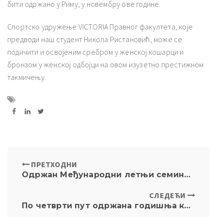
бити одржано у Риму, у новембру ове године.
Спортско удружење VICTORIA Правног факултета, које
предводи наш студент Никола Ристановић, може се
подичити и освојеним сребром у женској кошарци и
бронзом у женској одбојци на овом изузетно престижном
такмичењу.
ПРЕТХОДНИ
Одржан Међународни летњи семинар из античке правне историје
СЛЕДЕЋИ
По четврти пут одржана годишња конференција „Интелектуална својина и интернет“