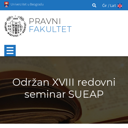
Univerzitet u Beogradu
Ćir /
Lat
PRAVNI
FAKULTET
Održan XVIII redovni
seminar SUEAP