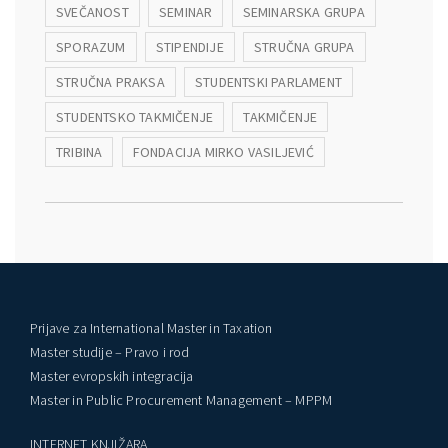
SVEČANOST
SEMINAR
SEMINARSKA GRUPA
SPORAZUM
STIPENDIJE
STRUČNA GRUPA
STRUČNA PRAKSA
STUDENTSKI PARLAMENT
STUDENTSKO TAKMIČENJE
TAKMIČENJE
TRIBINA
FONDACIJA MIRKO VASILJEVIĆ
Prijave za International Master in Taxation
Master studije – Pravo i rod
Master evropskih integracija
Master in Public Procurement Management – MPPM
INTERNET KNJIŽARA