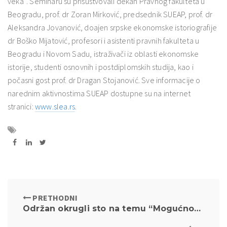
veka“. Seminaru su prisustvovali dekan Pravnog fakulteta u
Beogradu, prof. dr Zoran Mirković, predsednik SUEAP, prof. dr
Aleksandra Jovanović, doajen srpske ekonomske istoriografije
dr Boško Mijatović, profesori i asistenti pravnih fakulteta u
Beogradu i Novom Sadu, istraživači iz oblasti ekonomske
istorije, studenti osnovnih i postdiplomskih studija, kao i
počasni gost prof. dr Dragan Stojanović. Sve informacije o
narednim aktivnostima SUEAP dostupne su na internet
stranici:
www.slea.rs
.
PRETHODNI
Održan okrugli sto na temu “Mogućnost raskida ugovora o kreditu indeksiranog u švajcarskim francima zbog promenjenih okolnosti”