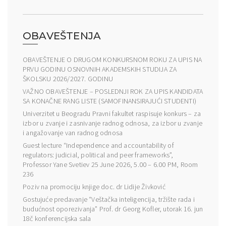
OBAVEŠTENJA
OBAVEŠTENJE O DRUGOM KONKURSNOM ROKU ZA UPIS NA
PRVU GODINU OSNOVNIH AKADEMSKIH STUDIJA ZA
ŠKOLSKU 2026/2027. GODINU
VAŽNO OBAVEŠTENJE – POSLEDNJI ROK ZA UPIS KANDIDATA
SA KONAČNE RANG LISTE (SAMOFINANSIRAJUĆI STUDENTI)
Univerzitet u Beogradu Pravni fakultet raspisuje konkurs – za
izbor u zvanje i zasnivanje radnog odnosa, za izbor u zvanje
i angažovanje van radnog odnosa
Guest lecture “Independence and accountability of
regulators: judicial, political and peer frameworks”,
Professor Yane Svetiev 25 June 2026, 5.00 – 6.00 PM, Room
236
Poziv na promociju knjige doc. dr Lidije Živković
Gostujuće predavanje “Veštačka inteligencija, tržište rada i
budućnost oporezivanja” Prof. dr Georg Kofler, utorak 16. jun
18č konferencijska sala