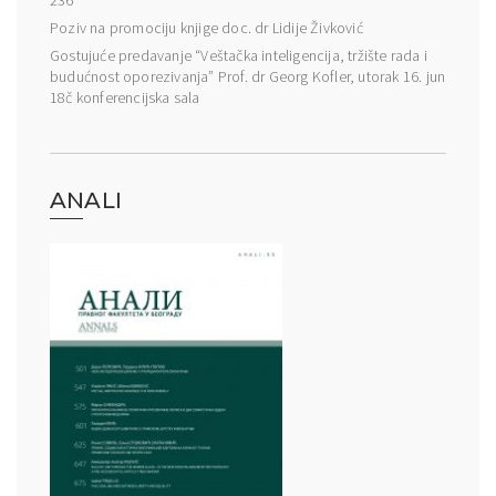
236
Poziv na promociju knjige doc. dr Lidije Živković
Gostujuće predavanje “Veštačka inteligencija, tržište rada i
budućnost oporezivanja” Prof. dr Georg Kofler, utorak 16. jun
18č konferencijska sala
ANALI