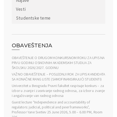
Najave
Vesti
Studentske teme
OBAVEŠTENJA
OBAVEŠTENJE O DRUGOM KONKURSNOM ROKU ZA UPIS NA
PRVU GODINU OSNOVNIH AKADEMSKIH STUDIJA ZA
ŠKOLSKU 2026/2027. GODINU
VAŽNO OBAVEŠTENJE – POSLEDNJI ROK ZA UPIS KANDIDATA
SA KONAČNE RANG LISTE (SAMOFINANSIRAJUĆI STUDENTI)
Univerzitet u Beogradu Pravni fakultet raspisuje konkurs – za
izbor u zvanje i zasnivanje radnog odnosa, za izbor u zvanje
i angažovanje van radnog odnosa
Guest lecture “Independence and accountability of
regulators: judicial, political and peer frameworks”,
Professor Yane Svetiev 25 June 2026, 5.00 – 6.00 PM, Room