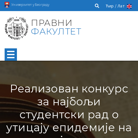
Универзитет у Београду
Ћир /
Лат
ПРАВНИ
ФАКУЛТЕТ
Реализован конкурс
за најбољи
студентски рад о
утицају епидемије на