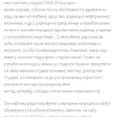
перспектива утицаја
COVID-19
на радна
права (зараде, губитак посла, безбедност и здравље на
раду, право на плаћено одсуство, радници у неформалној
економији, и др.); радници на првој линији и повећан ризик
по њих и њихове породице (здравствени радници, радници
у прехрамбеној индустрији…); неплаћени рад и рад од
куће; осетљиве групе жена и пандемија (избеглице и
мигранти, особе са инвалидитетом, Ромкиње, жене које
живе у сеоским подручјима, старије жене). Право на
учешће на конкурсу имали су студенти Правног факултета
на свим нивоима студија (основне, мастер, докторске
студије), а очекивало се да у истраживању користите
различите методе (упоредноправни
метод, интервју, обрада статистичких података и сл).
Три најбоља рада награђена су вредним наградама и биће
објављена у посебном зборнику, односно на сајту
пројекта
LAWGEM
. Прва награда припала је Мини