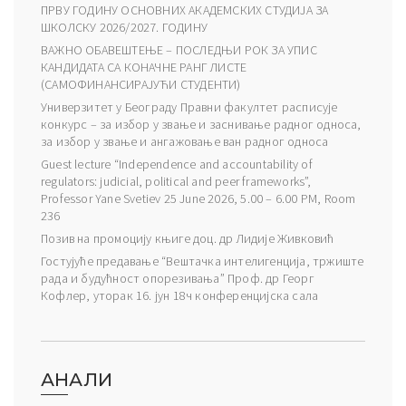
ПРВУ ГОДИНУ ОСНОВНИХ АКАДЕМСКИХ СТУДИЈА ЗА
ШКОЛСКУ 2026/2027. ГОДИНУ
ВАЖНО ОБАВЕШТЕЊЕ – ПОСЛЕДЊИ РОК ЗА УПИС
КАНДИДАТА СА КОНАЧНЕ РАНГ ЛИСТЕ
(САМОФИНАНСИРАЈУЋИ СТУДЕНТИ)
Универзитет у Београду Правни факултет расписује
конкурс – за избор у звање и заснивање радног односа,
за избор у звање и ангажовање ван радног односа
Guest lecture “Independence and accountability of
regulators: judicial, political and peer frameworks”,
Professor Yane Svetiev 25 June 2026, 5.00 – 6.00 PM, Room
236
Позив на промоцију књиге доц. др Лидије Живковић
Гостујуће предавање “Вештачка интелигенција, тржиште
рада и будућност опорезивања” Проф. др Георг
Кофлер, уторак 16. јун 18ч конференцијска сала
АНАЛИ