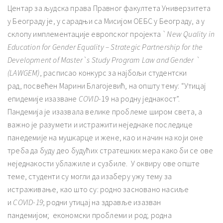
Центар за људска права Правног факултета Универзитета
у Београду је, у сарадњи са Мисијом ОЕБС у Београду, а у
склопу имплементације европског пројекта `
New Quality in
Education for Gender Equality – Strategic Partnership for the
Development of Master`s Study Program Law and Gender `
(LAWGEM)
, расписао конкурс за најбољи студентски
рад, посвећен Марини Благојевић, на општу тему: “Утицај
епидемије изазване
COVID-
19 на родну једнакост”.
Пандемија је изазвала велике проблеме широм света, а
важно је разумети и истражити неједнаке последице
панедемије на мушкарце и жене, као и начин на који оне
треба да буду део будућих стратешких мера како би се ове
неједнакости ублажиле и сузбиле. У оквиру ове опште
теме, студенти су могли да изаберу ужу тему за
истраживање, као што су: родно засновано насиље
и
COVID-19
; родни утицај на здравље изазван
пандемијом; економски проблеми и род; родна