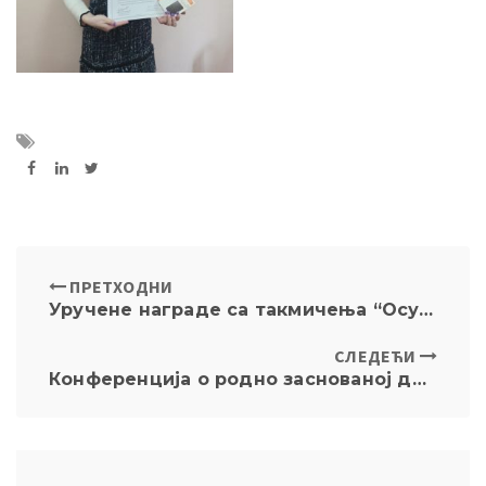
ПРЕТХОДНИ
Уручене награде са такмичења “Осуди дискриминацију”
СЛЕДЕЋИ
Конференција о родно заснованој дискриминацији особа са инвалидитетом