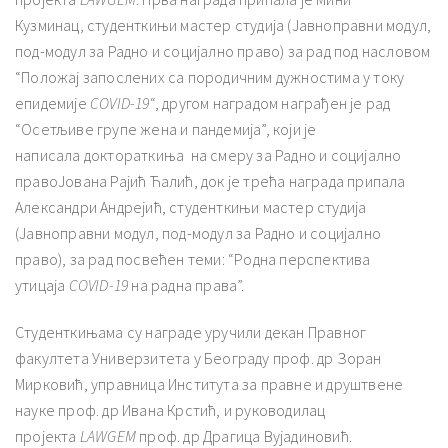
Кузминац, студенткињи мастер студија (Јавноправни модул,
под-модул за Радно и социјално право) за рад под насловом
“Положај запослених са породичним дужностима у току
епидемије
COVID-19
“, другом наградом награђен је рад
“Осетљиве групе жена и пандемија”, који је
написала доктораткиња на смеру за Радно и социјално
правоЈована Рајић Ћалић, док је трећа награда припала
Александри Андрејић, студенткињи мастер студија
(Јавноправни модул, под-модул за Радно и социјално
право), за рад посвећен теми: “Родна перспектива
утицаја
COVID-19
на радна права”.
Студенткињама су награде уручили декан Правног
факултета Универзитета у Београду проф. др Зоран
Мирковић, управница Института за правне и друштвене
науке проф. др Ивана Крстић, и руководилац
пројекта
LAWGEM
проф. др Драгица Вујадиновић.