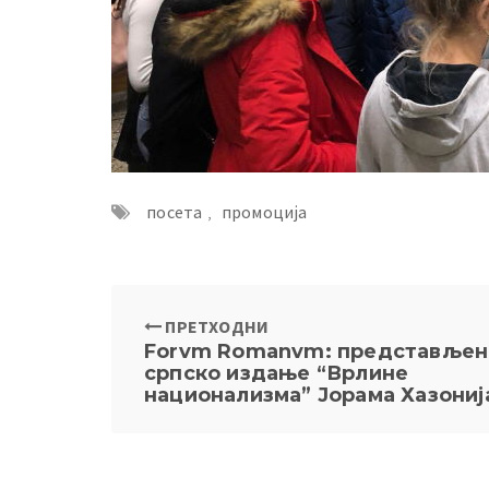
посета
,
промоција
ПРЕТХОДНИ
Forvm Romanvm: представљен
српско издање “Врлине
национализма” Јорама Хазониј