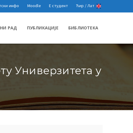
тски инфо
Moodle
Е студент
Ћир /
Лат
НИ РАД
ПУБЛИКАЦИЈЕ
БИБЛИОТЕКА
ту Универзитета у