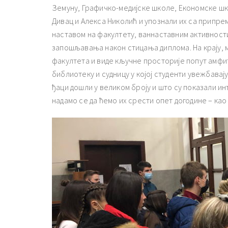
Земуну, Графичко-медијске школе, Економске шко
Дивац и Алекса Николић и упознали их са припре
наставом на факултету, ваннаставним активност
запошљавања након стицања диплома. На крају, м
факултета и виде кључне просторије попут амфит
библиотеку и судницу у којој студенти увежбавај
ђаци дошли у великом броју и што су показали 
надамо се да ћемо их срести опет догодине – као