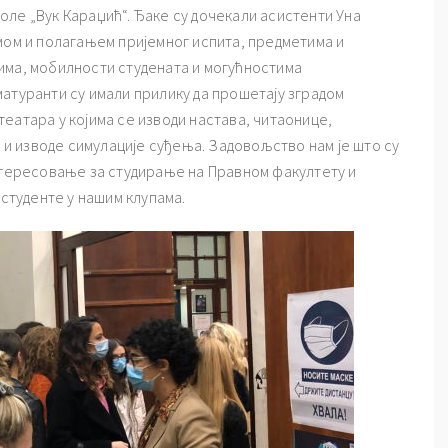
ле „Вук Караџић“. Ђаке су дочекали асистенти Уна
мом и полагањем пријемног испита, предметима и
има, мобилности студената и могућностима
атуранти су имали прилику да прошетају зградом
еатара у којима се изводи настава, читаонице,
у и изводе симулације суђења. Задовољство нам је што су
интересовање за студирање на Правном факултету и
 студенте у нашим клупама.