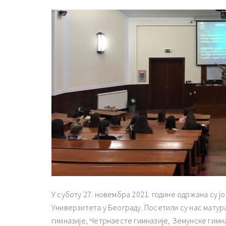
У суботу 27. новембра 2021. године одржана су 
Универзитета у Београду. Посетили су нас мату
гимназије, Четрнаесте гимназије, Земунске гимн