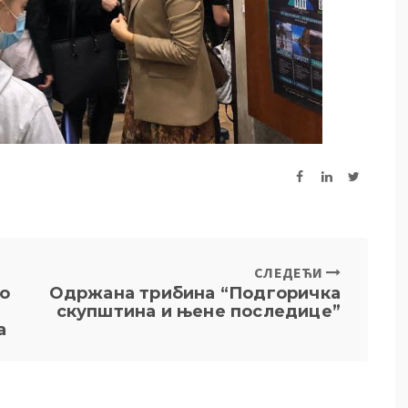
СЛЕДЕЋИ
о
Одржана трибина “Подгоричка
скупштина и њене последице”
а