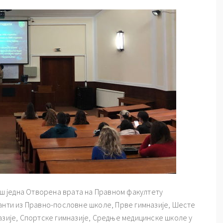
још једна Отворена врата на Правном факултету
ранти из Правно-пословне школе, Прве гимназије, Шесте
азије, Спортске гимназије, Средње медицинске школе у