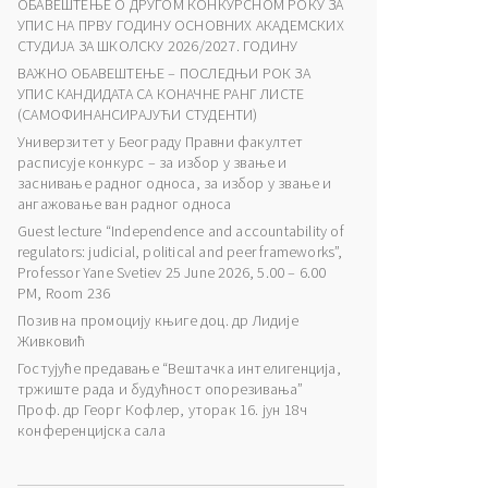
ОБАВЕШТЕЊЕ О ДРУГОМ КОНКУРСНОМ РОКУ ЗА
УПИС НА ПРВУ ГОДИНУ ОСНОВНИХ АКАДЕМСКИХ
СТУДИЈА ЗА ШКОЛСКУ 2026/2027. ГОДИНУ
ВАЖНО ОБАВЕШТЕЊЕ – ПОСЛЕДЊИ РОК ЗА
УПИС КАНДИДАТА СА КОНАЧНЕ РАНГ ЛИСТЕ
(САМОФИНАНСИРАЈУЋИ СТУДЕНТИ)
Универзитет у Београду Правни факултет
расписује конкурс – за избор у звање и
заснивање радног односа, за избор у звање и
ангажовање ван радног односа
Guest lecture “Independence and accountability of
regulators: judicial, political and peer frameworks”,
Professor Yane Svetiev 25 June 2026, 5.00 – 6.00
PM, Room 236
Позив на промоцију књиге доц. др Лидије
Живковић
Гостујуће предавање “Вештачка интелигенција,
тржиште рада и будућност опорезивања”
Проф. др Георг Кофлер, уторак 16. јун 18ч
конференцијска сала