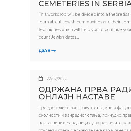
CEMETERIES IN SERBI
This workshop will be divided into a theoretical 
learn about Jewish communities and their cemet
techniques which will help you to continue your
count Jewish dates...
Даље
22/02/2022
ОДРЖАНА ПРВА РАД
ОНЛАЈН НАСТАВЕ
Пре две године наш факултет је, као и факу
околности и ванредног стања, принудно пре
наставници и сарадници су на различите нач
студенти стекну једнако знање као и генераци