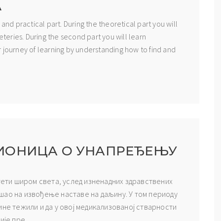
A
and practical part. During the theoretical part you will
eries. During the second part you will learn
 journey of learning by understanding how to find and
ИОНИЦА О УНАПРЕЂЕЊУ
лтети широм света, услед изненадних здравствених
шао на извођење наставе на даљину. У том периоду
ине тежили и да у овој медикализованој стварности
је пре...