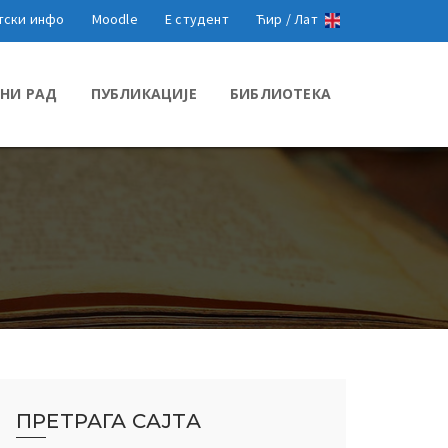
тски инфо
Moodle
Е студент
Ћир /
Лат
НИ РАД
ПУБЛИКАЦИЈЕ
БИБЛИОТЕКА
ПРЕТРАГА САЈТА