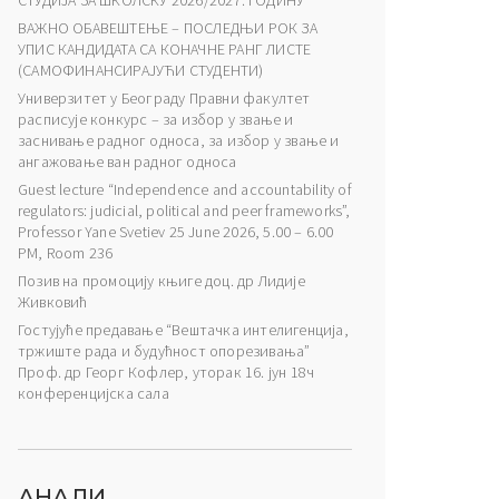
СТУДИЈА ЗА ШКОЛСКУ 2026/2027. ГОДИНУ
ВАЖНО ОБАВЕШТЕЊЕ – ПОСЛЕДЊИ РОК ЗА
УПИС КАНДИДАТА СА КОНАЧНЕ РАНГ ЛИСТЕ
(САМОФИНАНСИРАЈУЋИ СТУДЕНТИ)
Универзитет у Београду Правни факултет
расписује конкурс – за избор у звање и
заснивање радног односа, за избор у звање и
ангажовање ван радног односа
Guest lecture “Independence and accountability of
regulators: judicial, political and peer frameworks”,
Professor Yane Svetiev 25 June 2026, 5.00 – 6.00
PM, Room 236
Позив на промоцију књиге доц. др Лидије
Живковић
Гостујуће предавање “Вештачка интелигенција,
тржиште рада и будућност опорезивања”
Проф. др Георг Кофлер, уторак 16. јун 18ч
конференцијска сала
АНАЛИ