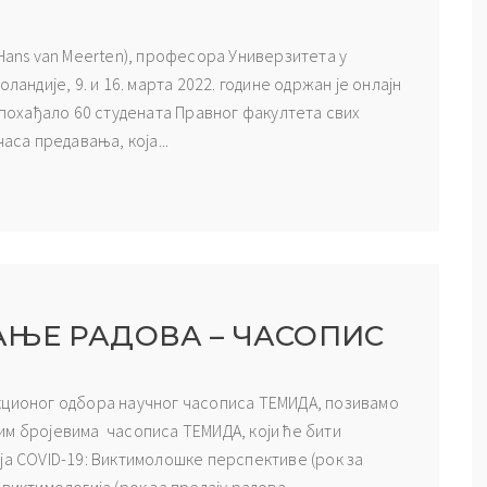
(Hans van Meerten), професора Универзитета у
ландије, 9. и 16. марта 2022. године одржан је онлајн
е похађало 60 студената Правног факултета свих
аса предавања, која...
АЊЕ РАДОВА – ЧАСОПИС
кционог одбора научног часописа ТЕМИДА, позивамо
им бројевима часописа ТЕМИДА, који ће бити
ја COVID-19: Виктимолошке перспективе (рок за