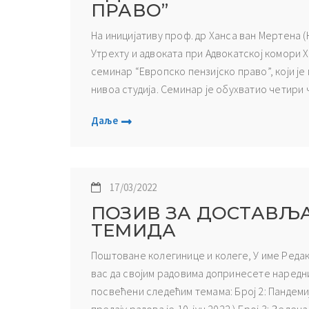
ПРАВО”
На иницијативу проф. др Ханса ван Мертена 
Утрехту и адвоката при Адвокатској комори Хо
семинар “Европско пензијско право”, који ј
нивоа студија. Семинар је обухватио четири ч
Даље
17/03/2022
ПОЗИВ ЗА ДОСТАВЉ
ТЕМИДА
Поштоване колегинице и колеге, У име Реда
вас да својим радовима допринесете наредн
посвећени следећим темама: Број 2: Пандеми