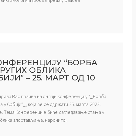
на виктимологија (рок за предају радова
ОНФЕРЕНЦИЈУ “БОРБА
ДРУГИХ ОБЛИКА
И” – 25. МАРТ ОД 10
права Вас позива на онлајн конференцију “_Борба
у Србији”_, која ће се одржати 25. марта 2022.
ме. Тема Конференције биће сагледавање стања у
облика злостављања, нарочито...