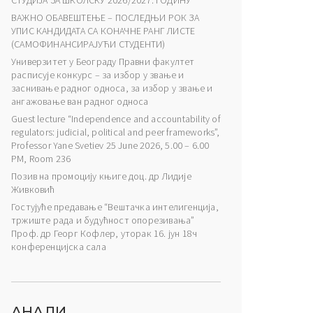
СТУДИЈА ЗА ШКОЛСКУ 2026/2027. ГОДИНУ
ВАЖНО ОБАВЕШТЕЊЕ – ПОСЛЕДЊИ РОК ЗА
УПИС КАНДИДАТА СА КОНАЧНЕ РАНГ ЛИСТЕ
(САМОФИНАНСИРАЈУЋИ СТУДЕНТИ)
Универзитет у Београду Правни факултет
расписује конкурс – за избор у звање и
заснивање радног односа, за избор у звање и
ангажовање ван радног односа
Guest lecture “Independence and accountability of
regulators: judicial, political and peer frameworks”,
Professor Yane Svetiev 25 June 2026, 5.00 – 6.00
PM, Room 236
Позив на промоцију књиге доц. др Лидије
Живковић
Гостујуће предавање “Вештачка интелигенција,
тржиште рада и будућност опорезивања”
Проф. др Георг Кофлер, уторак 16. јун 18ч
конференцијска сала
АНАЛИ