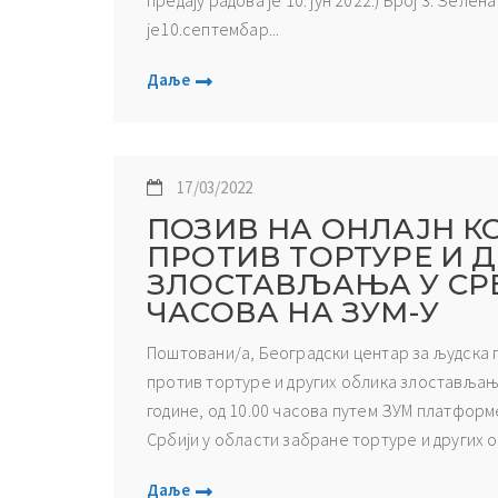
предају радова је 10. јун 2022.) Број 3: Зеле
је10.септембар...
Даље
17/03/2022
ПОЗИВ НА ОНЛАЈН К
ПРОТИВ ТОРТУРЕ И 
ЗЛОСТАВЉАЊА У СРБИЈ
ЧАСОВА НА ЗУМ-У
Поштовани/а, Београдски центар за људска 
против тортуре и других облика злостављања 
године, од 10.00 часова путем ЗУМ платфор
Србији у области забране тортуре и других 
Даље