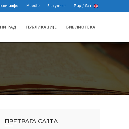
тски инфо
Moodle
Е студент
Ћир /
Лат
НИ РАД
ПУБЛИКАЦИЈЕ
БИБЛИОТЕКА
ПРЕТРАГА САЈТА